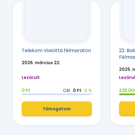
Telekom Vivicittá félmaraton
22. Ba
Félma
2026. március 22.
2025. 
Lezárult
Lezárul
0 Ft
Cél
0 Ft
0 %
225 00
Támogatom