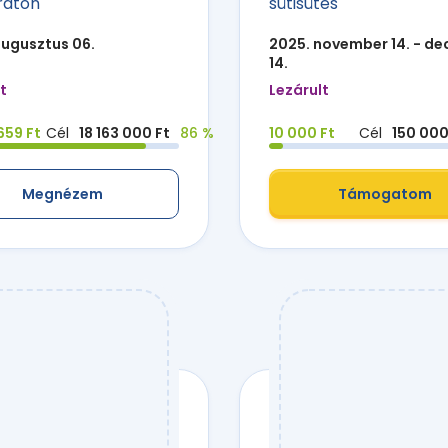
raton
sütisütés
augusztus 06.
2025. november 14. - d
14.
t
Lezárult
659 Ft
Cél
18 163 000 Ft
86 %
10 000 Ft
Cél
150 000
Megnézem
Támogatom