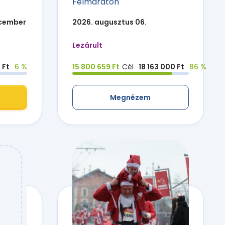
Félmaraton
ecember
2026. augusztus 06.
Lezárult
 Ft
6 %
15 800 659 Ft
Cél
18 163 000 Ft
86 %
Megnézem