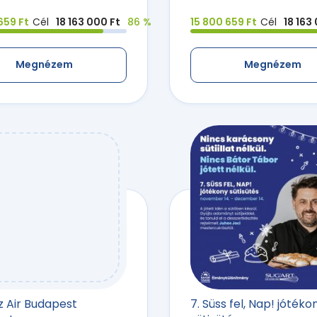
659 Ft
Cél
18 163 000 Ft
86 %
15 800 659 Ft
Cél
18 163
Megnézem
Megnézem
zz Air Budapest
7. Süss fel, Nap! jótéko