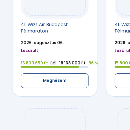
41. Wizz Air Budapest
41. Wi
Félmaraton
Félma
2026. augusztus 06.
2026. 
Lezárult
Lezárul
15 800 659 Ft
Cél
18 163 000 Ft
86 %
15 800 
Megnézem