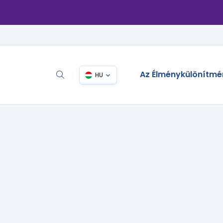
Az Élménykülönítmé
HU