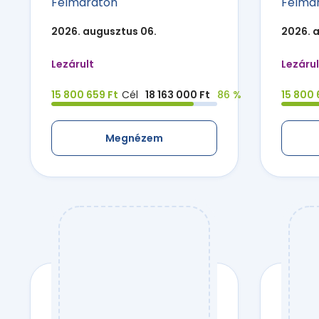
Félmaraton
Félma
2026. augusztus 06.
2026. 
Lezárult
Lezárul
15 800 659 Ft
Cél
18 163 000 Ft
86 %
15 800 
Megnézem