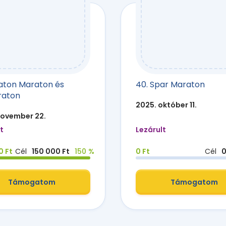
laton Maraton és
40. Spar Maraton
raton
2025. október 11.
november 22.
t
Lezárult
0 Ft
Cél
150 000 Ft
150 %
0 Ft
Cél
0
Támogatom
Támogatom