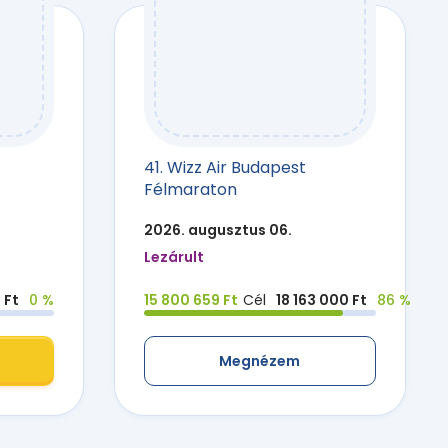
41. Wizz Air Budapest
Félmaraton
2026. augusztus 06.
Lezárult
 Ft
0 %
15 800 659 Ft
Cél
18 163 000 Ft
86 %
Megnézem