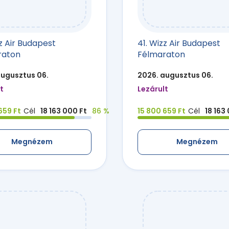
zz Air Budapest
41. Wizz Air Budapest
raton
Félmaraton
augusztus 06.
2026. augusztus 06.
t
Lezárult
659 Ft
Cél
18 163 000 Ft
86 %
15 800 659 Ft
Cél
18 163
Megnézem
Megnézem