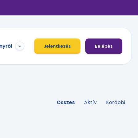
nyről
Jelentkezés
Belépés
Összes
Aktív
Korábbi