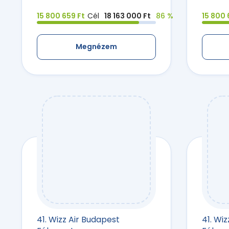
15 800 659 Ft
Cél
18 163 000 Ft
86 %
15 800 
Megnézem
41. Wizz Air Budapest
41. Wi