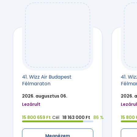
41. Wizz Air Budapest
41. Wi
Félmaraton
Félma
2026. augusztus 06.
2026. 
Lezárult
Lezárul
15 800 659 Ft
Cél
18 163 000 Ft
86 %
15 800 
Megnézem