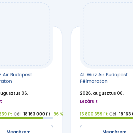
zz Air Budapest
41. Wizz Air Budapest
raton
Félmaraton
augusztus 06.
2026. augusztus 06.
t
Lezárult
659 Ft
Cél
18 163 000 Ft
86 %
15 800 659 Ft
Cél
18 163
Megnézem
Megnézem