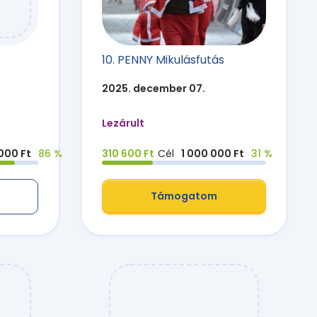
10. PENNY Mikulásfutás
2025. december 07.
Lezárult
 000 Ft
86 %
310 600 Ft
Cél
1 000 000 Ft
31 %
Támogatom