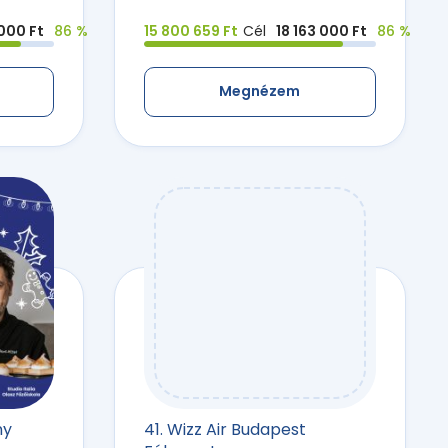
 000 Ft
86 %
15 800 659 Ft
Cél
18 163 000 Ft
86 %
Megnézem
ny
41. Wizz Air Budapest