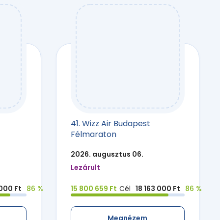
41. Wizz Air Budapest
Félmaraton
2026. augusztus 06.
Lezárult
 000 Ft
86 %
15 800 659 Ft
Cél
18 163 000 Ft
86 %
Megnézem