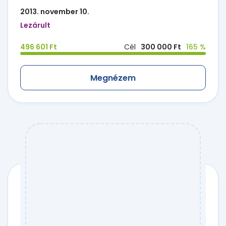
2013. november 10.
Lezárult
496 601 Ft
Cél
300 000 Ft
165 %
Megnézem