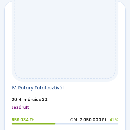
IV. Rotary Futófesztivál
2014. március 30.
Lezárult
859 034 Ft
Cél
2 050 000 Ft
41 %