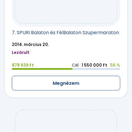
7. SPURI Balaton és FélBalaton Szupermaraton
2014. március 20.
Lezárult
878 939 Ft
Cél
1 550 000 Ft
56 %
Megnézem