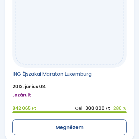
ING Éjszakai Maraton Luxemburg
2013. június 08.
Lezárult
842 065 Ft
Cél
300 000 Ft
280 %
Megnézem