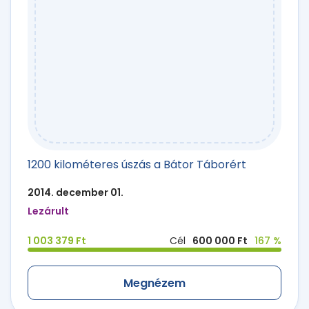
1200 kilométeres úszás a Bátor Táborért
2014. december 01.
Lezárult
1 003 379 Ft
Cél
600 000 Ft
167 %
Megnézem