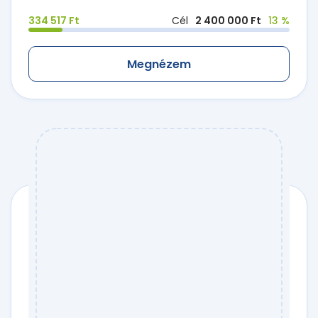
334 517 Ft
Cél
2 400 000 Ft
13 %
Megnézem