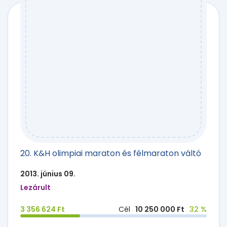
20. K&H olimpiai maraton és félmaraton váltó
2013. június 09.
Lezárult
3 356 624 Ft
Cél
10 250 000 Ft
32 %