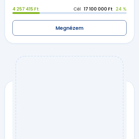
4 257 415 Ft
Cél
17 100 000 Ft
24 %
Megnézem