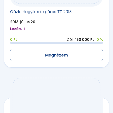
Gázló Hegyikerékpáros TT 2013
2013. július 20.
Lezárult
0 Ft
Cél
150 000 Ft
0 %
Megnézem