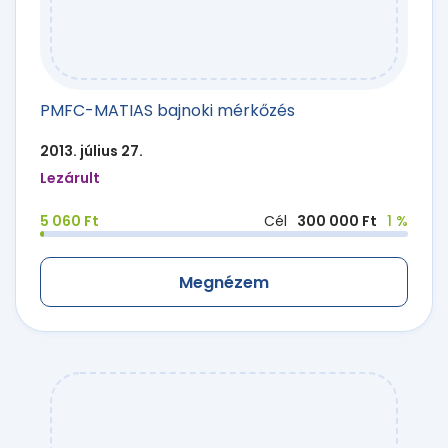
PMFC-MATIAS bajnoki mérkőzés
2013. július 27.
Lezárult
5 060 Ft
Cél
300 000 Ft
1 %
Megnézem