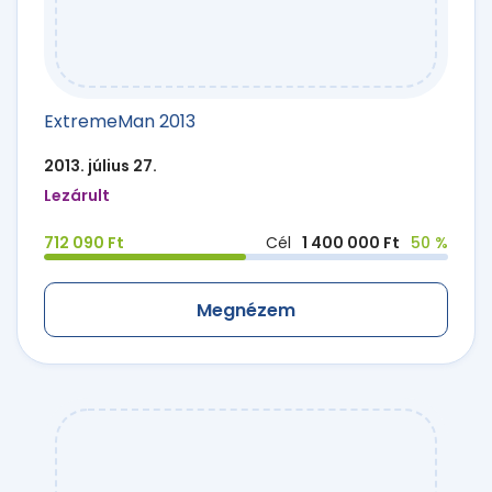
ExtremeMan 2013
2013. július 27.
Lezárult
712 090 Ft
Cél
1 400 000 Ft
50 %
Megnézem