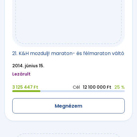
21. K&H mozdulj! maraton- és félmaraton váltó
2014. június 15.
Lezárult
3 125 447 Ft
Cél
12 100 000 Ft
25 %
Megnézem