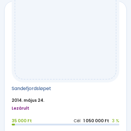
Sandefjordsløpet
2014. május 24.
Lezárult
35 000 Ft
Cél
1 050 000 Ft
3 %