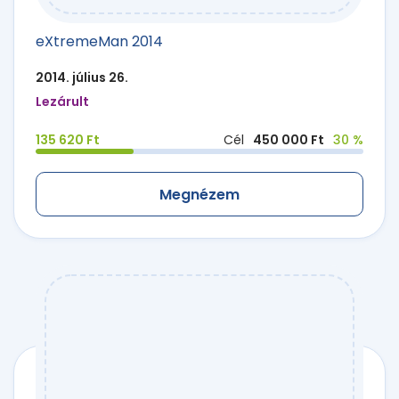
eXtremeMan 2014
2014. július 26.
Lezárult
135 620 Ft
Cél
450 000 Ft
30 %
Megnézem