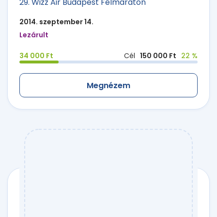
29. Wizz Air Budapest Félmaraton
2014. szeptember 14.
Lezárult
34 000 Ft
Cél
150 000 Ft
22 %
Megnézem