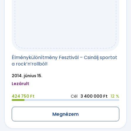
Élménykülönítmény Fesztivál – Csinálj sportot
a rock’n’rollból!
2014. június 15.
Lezárult
424 750 Ft
Cél
3 400 000 Ft
12 %
Megnézem