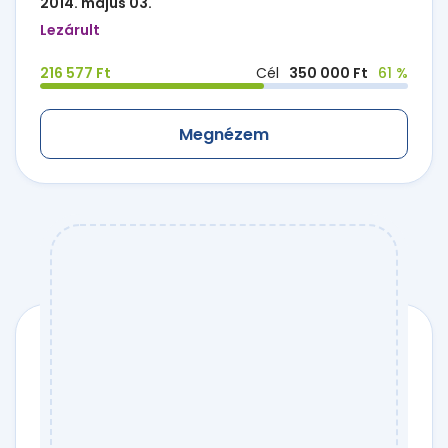
2014. május 03.
Lezárult
216 577 Ft
Cél
350 000 Ft
61 %
Megnézem