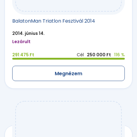
BalatonMan Triatlon Fesztivál 2014
2014. június 14.
Lezárult
291 475 Ft
Cél
250 000 Ft
116 %
Megnézem