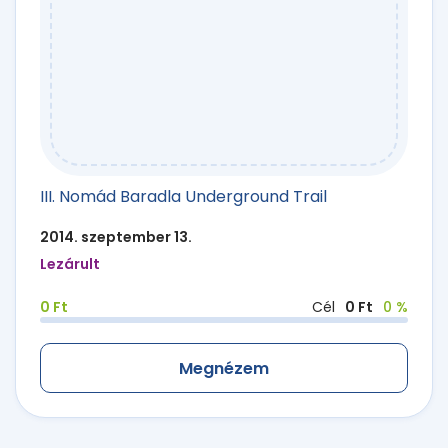
III. Nomád Baradla Underground Trail
2014. szeptember 13.
Lezárult
0 Ft
Cél
0 Ft
0 %
Megnézem