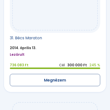
31. Bécs Maraton
2014. április 13.
Lezárult
736 083 Ft
Cél
300 000 Ft
245 %
Megnézem