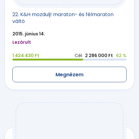
22. K&H mozdulj! maraton- és félmaraton
váltó
2015. június 14.
Lezárult
1 424 430 Ft
Cél
2 286 000 Ft
62 %
Megnézem