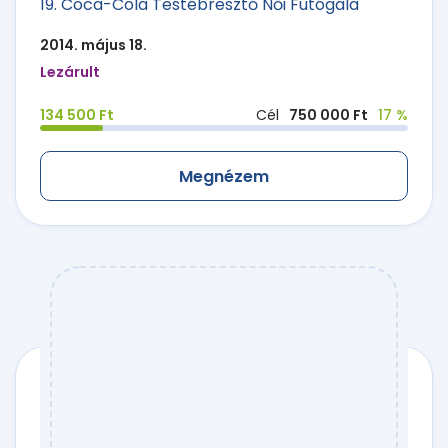
19. Coca-Cola Testébresztő Női Futógála
2014. május 18.
Lezárult
134 500 Ft
Cél
750 000 Ft
17 %
Megnézem