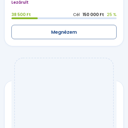
Lezárult
38 500 Ft
Cél
150 000 Ft
25 %
Megnézem