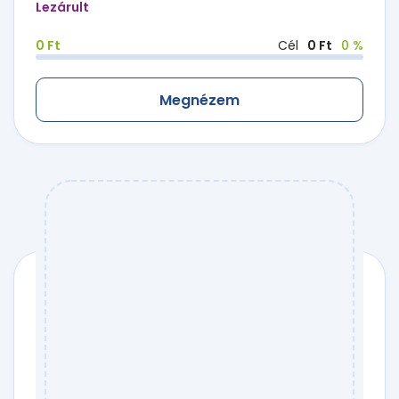
Lezárult
0 Ft
Cél
0 Ft
0 %
Megnézem