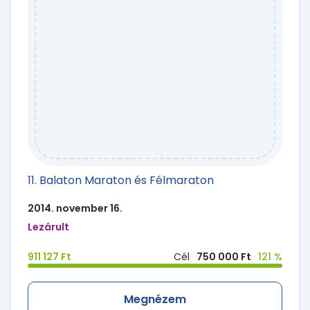
11. Balaton Maraton és Félmaraton
2014. november 16.
Lezárult
911 127 Ft
Cél
750 000 Ft
121 %
Megnézem