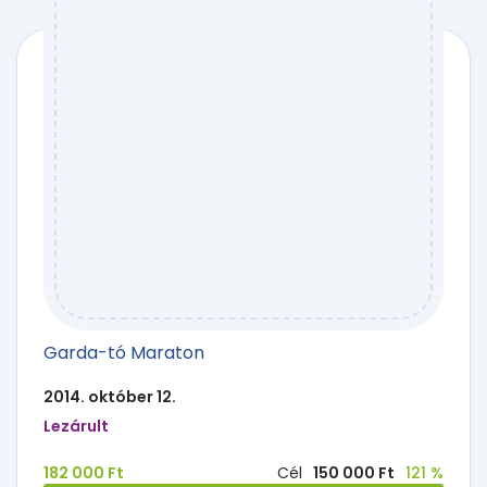
Garda-tó Maraton
2014. október 12.
Lezárult
182 000 Ft
Cél
150 000 Ft
121 %