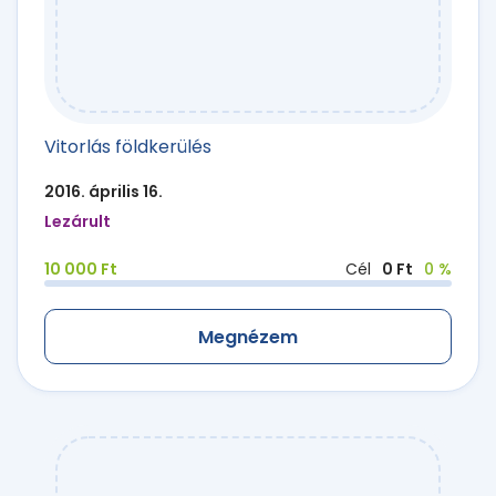
Vitorlás földkerülés
2016. április 16.
Lezárult
10 000 Ft
Cél
0 Ft
0 %
Megnézem