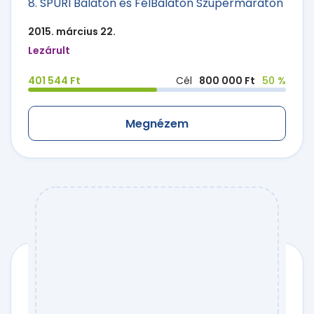
8. SPURI Balaton és FélBalaton Szupermaraton
2015. március 22.
Lezárult
401 544 Ft
Cél
800 000 Ft
50 %
Megnézem