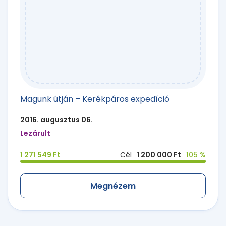
Magunk útján – Kerékpáros expedíció
2016. augusztus 06.
Lezárult
1 271 549 Ft
Cél
1 200 000 Ft
105 %
Megnézem