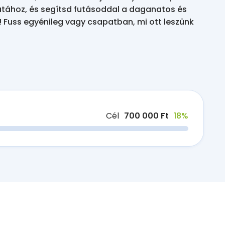
ához, és segítsd futásoddal a daganatos és 
Fuss egyénileg vagy csapatban, mi ott leszünk 
Cél
700 000 Ft
18%