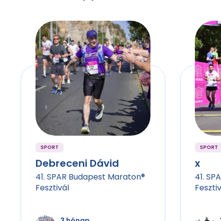
SPORT
SPORT
Debreceni Dávid
x
41. SPAR Budapest Maraton®
41. SP
Fesztivál
Fesztiv
3 hónap