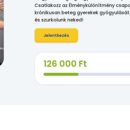
Csatlakozz az Élménykülönítmény csapat
krónikusan beteg gyerekek gyógyulását! 
és szurkolunk neked!
Jelentkezés
126 000 Ft