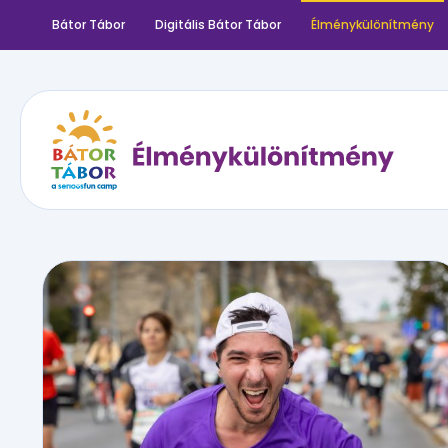
Bátor Tábor
Digitális Bátor Tábor
Élménykülönítmény