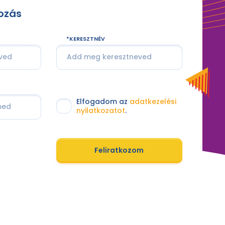
kozás
KERESZTNÉV
Elfogadom az
adatkezelési
nyilatkozatot
.
Feliratkozom