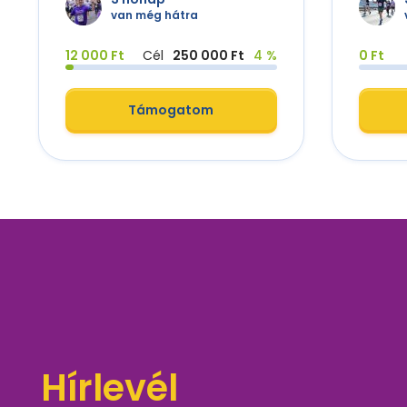
van még hátra
12 000 Ft
Cél
250 000 Ft
4 %
0 Ft
Támogatom
Hírlevél