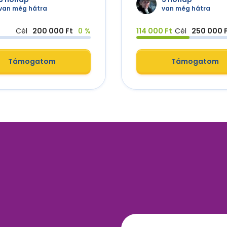
van még hátra
van még hátra
Cél
200 000 Ft
0 %
114 000 Ft
Cél
250 000 
Támogatom
Támogatom