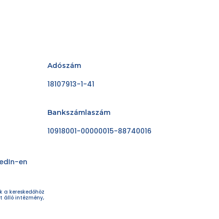
Adószám
18107913-1-41
Bankszámlaszám
10918001-00000015-88740016
kedIn-en
ok a kereskedőhöz
t álló intézmény,