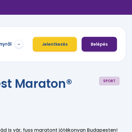
nyről
Jelentkezés
Belépés
est Maraton®
SPORT
d is vár, fuss maratont jótékonyan Budapesten! 