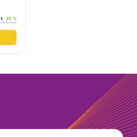
Ft
45 %