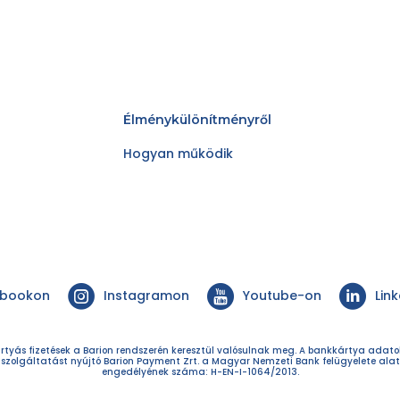
Élménykülönítményről
Hogyan működik
ebookon
Instagramon
Youtube-on
Lin
rtyás fizetések a Barion rendszerén keresztül valósulnak meg. A bankkártya adat
 szolgáltatást nyújtó Barion Payment Zrt. a Magyar Nemzeti Bank felügyelete alat
engedélyének száma: H-EN-I-1064/2013.