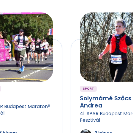
SPORT
Solymárné Szőcs
Andrea
AR Budapest Maraton®
ál
41. SPAR Budapest Ma
Fesztivál
3 hónap
3 hónap