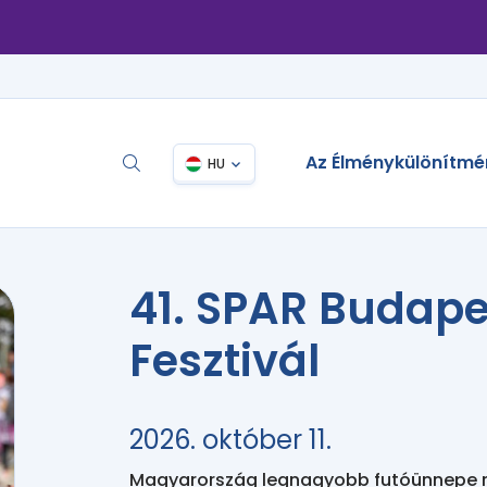
Az Élménykülönítmé
HU
41. SPAR Budap
Fesztivál
2026. október 11.
Magyarország legnagyobb futóünnepe rá