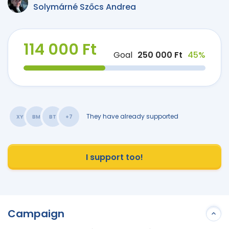
Solymárné Szőcs Andrea
114 000 Ft
Goal
250 000 Ft
45%
They have already supported
XY
BM
BT
+7
I support too!
Campaign