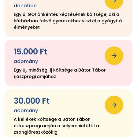
donation
Egy új GO! önkéntes képzésének költsége, aki a
kórházban fekvő gyerekekhez viszi el a gyógyító
élményeket
15.000 Ft
adomány
Egy új, minőségi íj költsége a Bátor Tábor
íjászprogramjához
30.000 Ft
adomány
A kellékek költsége a Bátor Tábor
cirkuszprogramján a selyemhintától a
zsonglőreszközökig