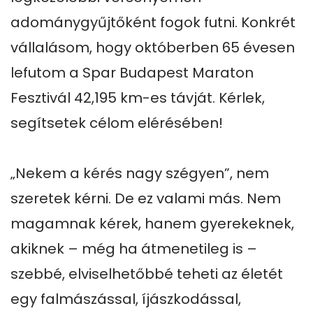
adománygyűjtőként fogok futni. Konkrét 
vállalásom, hogy októberben 65 évesen 
lefutom a Spar Budapest Maraton 
Fesztivál 42,195 km-es távját. Kérlek, 
segítsetek célom elérésében!

„Nekem a kérés nagy szégyen”, nem 
szeretek kérni. De ez valami más. Nem 
magamnak kérek, hanem gyerekeknek, 
akiknek – még ha átmenetileg is – 
szebbé, elviselhetőbbé teheti az életét 
egy falmászással, íjászkodással, 