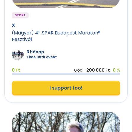
SPORT
x
(Magyar) 41. SPAR Budapest Maraton®
Fesztivál
3 hónap
Time until event
0 Ft
Goal
200 000 Ft
0 %
I support too!