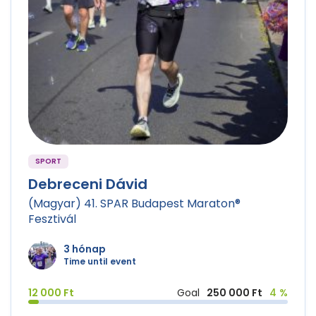
SPORT
Debreceni Dávid
(Magyar) 41. SPAR Budapest Maraton®
Fesztivál
3 hónap
Time until event
12 000 Ft
Goal
250 000 Ft
4 %