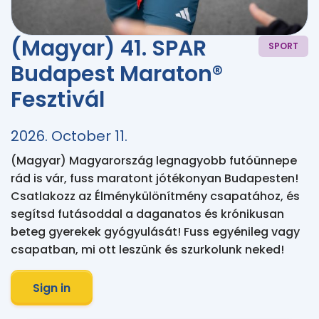
(Magyar) 41. SPAR
SPORT
Budapest Maraton®
Fesztivál
2026. October 11.
(Magyar) Magyarország legnagyobb futóünnepe 
rád is vár, fuss maratont jótékonyan Budapesten! 
Csatlakozz az Élménykülönítmény csapatához, és 
segítsd futásoddal a daganatos és krónikusan 
beteg gyerekek gyógyulását! Fuss egyénileg vagy 
csapatban, mi ott leszünk és szurkolunk neked!
Sign in