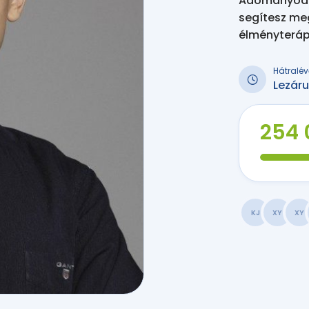
Adományodda
segítesz me
élményteráp
Hátralév
Lezáru
254 
KJ
XY
XY