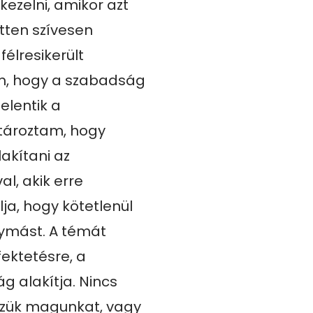
ezelni, amikor azt 
tten szívesen 
élresikerült 
em, hogy a szabadság 
lentik a 
tároztam, hogy 
kítani az 
l, akik erre 
ja, hogy kötetlenül 
mást. A témát 
ektetésre, a 
 alakítja. Nincs 
zzük magunkat, vagy 