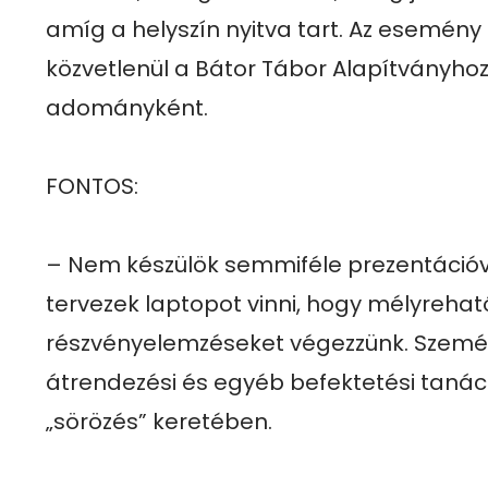
amíg a helyszín nyitva tart. Az esemény 
közvetlenül a Bátor Tábor Alapítványhoz k
adományként.

FONTOS:

– Nem készülök semmiféle prezentációv
tervezek laptopot vinni, hogy mélyreható
részvényelemzéseket végezzünk. Személy
átrendezési és egyéb befektetési taná
„sörözés” keretében.
