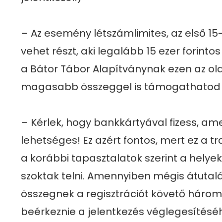
– Az esemény létszámlimites, az első 15-
vehet részt, aki legalább 15 ezer forinto
a Bátor Tábor Alapítványnak ezen az old
magasabb összeggel is támogathatod ő
– Kérlek, hogy bankkártyával fizess, am
lehetséges! Ez azért fontos, mert ez a tr
a korábbi tapasztalatok szerint a helyek
szoktak telni. Amennyiben mégis átutaláss
összegnek a regisztrációt követő három 
beérkeznie a jelentkezés véglegesítéséh