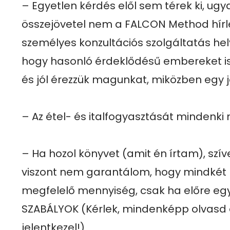
– Egyetlen kérdés elől sem térek ki, ugy
összejövetel nem a FALCON Method hírle
személyes konzultációs szolgáltatás helyet
hogy hasonló érdeklődésű embereket i
és jól érezzük magunkat, miközben egy j
– Az étel- és italfogyasztását mindenki m
– Ha hozol könyvet (amit én írtam), szív
viszont nem garantálom, hogy mindkét 
megfelelő mennyiség, csak ha előre egy
SZABÁLYOK (Kérlek, mindenképp olvasd el
jelentkezel!)
