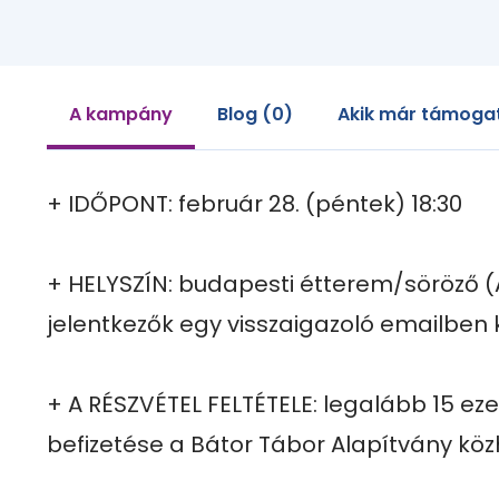
A kampány
Blog (0)
Akik már támogat
+ IDŐPONT: február 28. (péntek) 18:30

+ HELYSZÍN: budapesti étterem/söröző (A
jelentkezők egy visszaigazoló emailben 
+ A RÉSZVÉTEL FELTÉTELE: legalább 15 eze
befizetése a Bátor Tábor Alapítvány közh