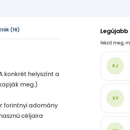
ták (16)
Legújabb
Nézd meg, m
KJ
 konkrét helyszínt a 
kapják meg.)

XY
r forintnyi adomány 
asznú céljaira
