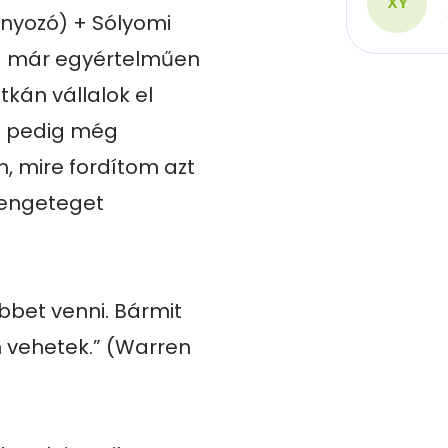
XY
nyozó) + Sólyomi 
a már egyértelműen 
kán vállalok el 
t pedig még 
 mire fordítom azt 
engeteget 
bbet venni. Bármit 
vehetek.” (Warren 