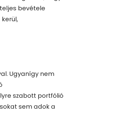
teljes bevétele 
erül, 
al. Ugyanígy nem 
 
re szabott portfólió 
csokat sem adok a 