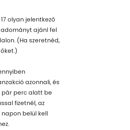
17 olyan jelentkező 
s adományt ajánl fel 
alon. (Ha szeretnéd, 
ket.)

ennyiben 
anzakció azonnali, és 
 pár perc alatt be 
al fizetnél, az 
napon belül kell 
ez.
