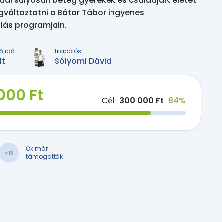
l súlyosan beteg gyerekek és családjaik életét
gváltoztatni a Bátor Tábor ingyenes
iás programjain.
ő idő
Lilapólós
lt
Sólyomi Dávid
000 Ft
Cél
300 000 Ft
84%
Ők már
+13
támogatták