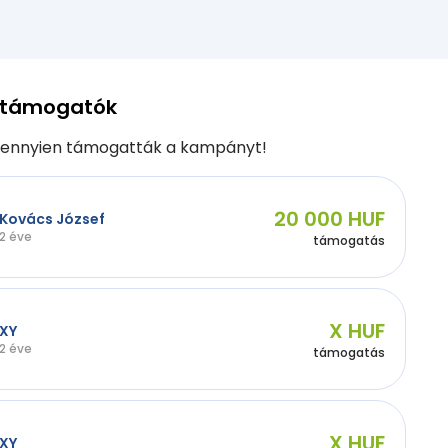
 támogatók
ennyien támogatták a kampányt!
20 000 HUF
Kovács József
2 éve
támogatás
X HUF
XY
2 éve
támogatás
X HUF
XY