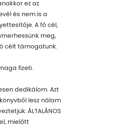
anakkor ez az 
vél és nem is a 
tesítője. A fő cél, 
smerhessünk meg, 
ó célt támogatunk.

aga fizeti.

esen dedikálom. Azt 
könyvből lesz nálam 
eztetjük. ÁLTALÁNOS 
, mielőtt 