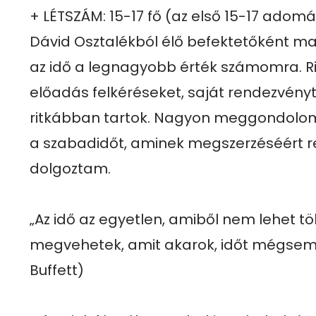
+ LÉTSZÁM: 15-17 fő (az első 15-17 adomá
Dávid Osztalékból élő befektetőként m
az idő a legnagyobb érték számomra. Rit
előadás felkéréseket, saját rendezvény
ritkábban tartok. Nagyon meggondolom,
a szabadidőt, aminek megszerzéséért r
dolgoztam.

„Az idő az egyetlen, amiből nem lehet tö
megvehetek, amit akarok, időt mégsem 
Buffett)
