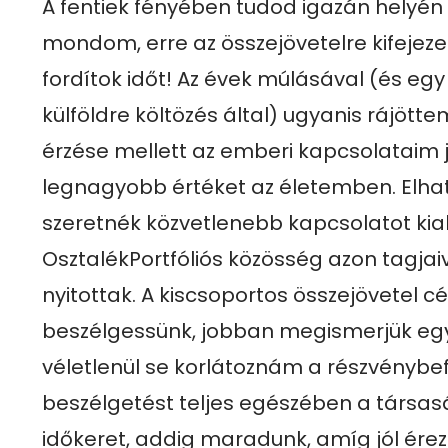
A fentiek fényében tudod igazán helyén k
mondom, erre az összejövetelre kifejeze
fordítok időt! Az évek múlásával (és egy f
külföldre költözés által) ugyanis rájött
érzése mellett az emberi kapcsolataim je
legnagyobb értéket az életemben. Elha
szeretnék közvetlenebb kapcsolatot kiala
OsztalékPortfóliós közösség azon tagjaiva
nyitottak. A kiscsoportos összejövetel cél
beszélgessünk, jobban megismerjük egy
véletlenül se korlátoznám a részvénybef
beszélgetést teljes egészében a társaság
időkeret, addig maradunk, amíg jól ére