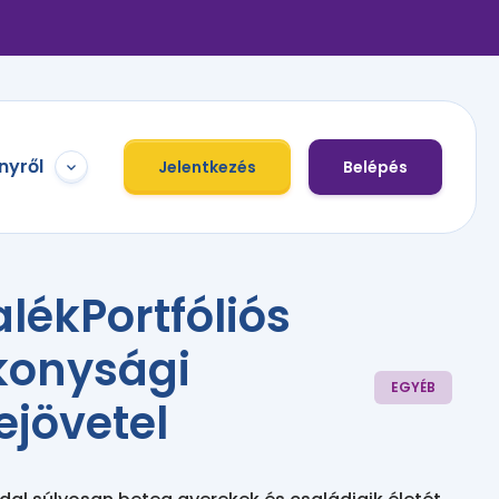
nyről
Jelentkezés
Belépés
lékPortfóliós
konysági
EGYÉB
ejövetel