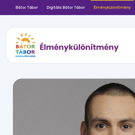
Bátor Tábor
Digitális Bátor Tábor
Élménykülönítmény