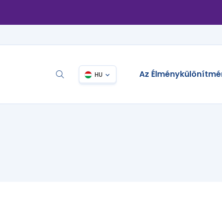
Az Élménykülönítmé
HU