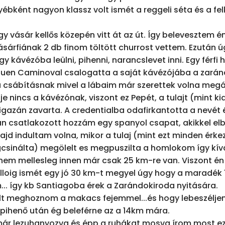
ébként nagyon klassz volt ismét a reggeli séta és a fel
 vásár kellős közepén vitt át az út. Így belevesztem én i
sárfiának 2 db finom töltött churrost vettem. Ezután 
y kávézóba leülni, pihenni, narancslevet inni. Egy férfi h
Buen Caminoval csalogatta a saját kávézójába a zarán
 csábításnak mivel a lábaim már szerettek volna megálln
e nincs a kávézónak, viszont ez Pepét, a tulajt (mint kid
igazán zavarta. A credentialba odafirkantotta a nevét 
n csatlakozott hozzám egy spanyol csapat, akikkel elb
jd indultam volna, mikor a tulaj (mint ezt minden érkez
csinálta) megölelt es megpuszilta a homlokom így kívá
nem mellesleg innen már csak 25 km-re van. Viszont én
lloig ismét egy jó 30 km-t megyel úgy hogy a maradék 
.. így kb Santiagoba érek a Zarándokiroda nyitására.

lt meghoznom a makacs fejemmel...és hogy lebeszéljem
pihenő után ég beleférne az a 14km mára.

már lezuhanyozva és épp a ruhákat mosva írom most ezt