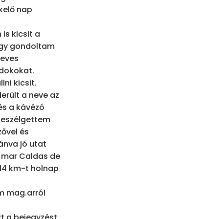
kelő nap 
s kicsit a 
úgy gondoltam 
eves 
dokokat. 
i kicsit. 
erült a neve az 
és a kávézó 
eszélgettem 
ővel és 
nva jó utat 
 mar Caldas de 
14 km-t holnap 
 mag.arról 
 a bejegyzést. 