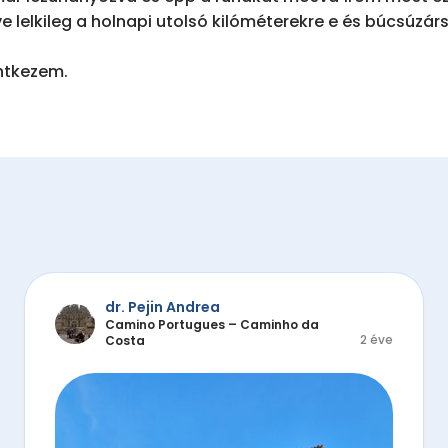
 lelkileg a holnapi utolsó kilóméterekre e és búcsúzársa
tkezem.

dr. Pejin Andrea
Camino Portugues – Caminho da
2 éve
Costa