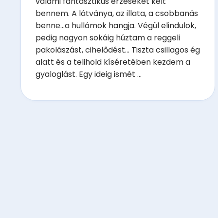
valami fantasztikus érzéseket kelt
bennem. A látványa, az illata, a csobbanás
benne...a hullámok hangja. Végül elindulok,
pedig nagyon sokáig húztam a reggeli
pakolászást, cihelődést... Tiszta csillagos ég
alatt és a telihold kíséretében kezdem a
gyaloglást. Egy ideig ismét ...