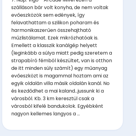
szálláson bár volt konyha, de nem voltak
evőeszközök sem edények, így
felavathattam a szilikon poharam és
harmonikaszerűen összehajtható
műzlistálamat. Ezek mikrózhatóak is.
Emellett a klasszik kanálgép helyett
(leginkább a súlya miatt pedig szeretem a
strapabíró fémból készültet, van is otthon
de itt minden súly számít) egy műanyag
evőeszközt is magammal hoztam ami az
egyik oldalán villa másik oldalán kanál. No
és kezdődhet a mai kaland...jussunk ki a
városból. Kb. 3 km keresztül csak a
városból kifelé bandukolok. Egyébként
nagyon kellemes langyos a ...