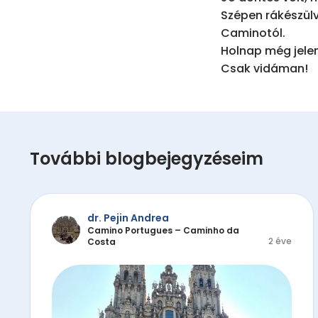
Szépen rákészülve
Caminotól. 

Holnap még jelen
Csak vidáman!
További blogbejegyzéseim
dr. Pejin Andrea
Camino Portugues – Caminho da
2 éve
Costa