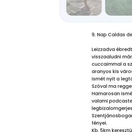
9. Nap Caldas de 
Leizzadva ébredte
visszaaludni már
cuccaimmal a szo
aranyos kis váro
ismét nyit a legt
Szóval ma reggel
Hamarosan ismét 
valami podcaste
legbizalomgerje
Szentjánosbogar
fényei.

Kb. 5km keresztü