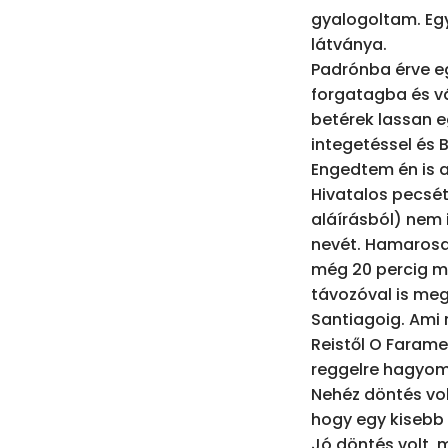
gyalogoltam. Egy
látványa.

Padrónba érve egy
forgatagba és vá
betérek lassan eg
integetéssel és 
Engedtem én is a
Hivatalos pecsétj
aláírásból) nem 
nevét. Hamarosa
még 20 percig ma
távozóval is meg
Santiagoig. Ami 
Reistől O Farame
reggelre hagyom.
Nehéz döntés vo
hogy egy kisebb 
Jó döntés volt, 