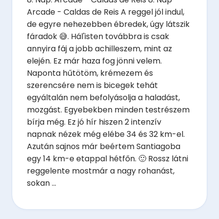
Arcade - Caldas de Reis A reggel jól indul,
de egyre nehezebben ébredek, úgy látszik
fáradok 😅. Hál'isten továbbra is csak
annyira fáj a jobb achilleszem, mint az
elején. Ez már haza fog jönni velem.
Naponta hűtötöm, krémezem és
szerencsére nem is bicegek tehát
egyáltalán nem befolyásolja a haladást,
mozgást. Egyebekben minden testrészem
bírja még. Ez jó hír hiszen 2 intenzív
napnak nézek még elébe 34 és 32 km-el.
Azután sajnos már beértem Santiagoba
egy 14 km-e etappal hétfőn. 🙂 Rossz látni
reggelente mostmár a nagy rohanást,
sokan ...