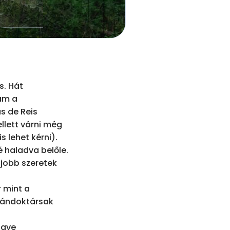
. Hát 
am a 
 de Reis 
lett várni még 
 lehet kérni). 
 haladva belőle. 
jobb szeretek 
mint a

rándoktársak 
gve 