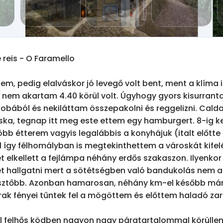
reis - O Faramello

m, pedig elalváskor jó levegő volt bent, ment a klíma is
 nem akartam 4.40 körül volt. Úgyhogy gyors kisurrant
bából és nekiláttam összepakolni és reggelizni. Caldas
ska, tegnap itt meg este ettem egy hamburgert. 8-ig kel
öbb étterem vagyis legalábbis a konyhájuk (italt előtte is
 így félhomályban is megtekinthettem a városkát kifelé
elkellett a fejlámpa néhány erdős szakaszon. Ilyenkor 
t hallgatni mert a sötétségben való bandukolás nem a 
sztőbb. Azonban hamarosan, néhány km-el később már 
ak fényei tűntek fel a mögöttem és előttem haladó za
l felhős ködben nagyon nagy páratartalommal körüllen