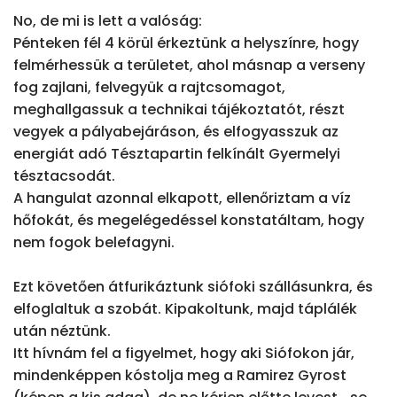
No, de mi is lett a valóság:

Pénteken fél 4 körül érkeztünk a helyszínre, hogy 
felmérhessük a területet, ahol másnap a verseny 
fog zajlani, felvegyük a rajtcsomagot, 
meghallgassuk a technikai tájékoztatót, részt 
vegyek a pályabejáráson, és elfogyasszuk az 
energiát adó Tésztapartin felkínált Gyermelyi 
tésztacsodát.

A hangulat azonnal elkapott, ellenőriztam a víz 
hőfokát, és megelégedéssel konstatáltam, hogy 
nem fogok belefagyni.

Ezt követően átfurikáztunk siófoki szállásunkra, és 
elfoglaltuk a szobát. Kipakoltunk, majd táplálék 
után néztünk.

Itt hívnám fel a figyelmet, hogy aki Siófokon jár, 
mindenképpen kóstolja meg a Ramirez Gyrost 