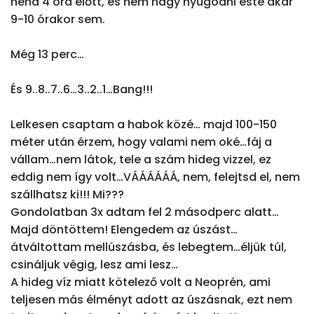
néha 4 óra előtt, és nem hagy nyugodni este akár 
9-10 órakor sem.

Még 13 perc…

És 9..8..7..6…3..2..1…Bang!!!

Lelkesen csaptam a habok közé… majd 100-150 
méter után érzem, hogy valami nem oké…fáj a 
vállam…nem látok, tele a szám hideg vizzel, ez 
eddig nem így volt…VÁÁÁÁÁÁ, nem, felejtsd el, nem 
szállhatsz ki!!! Mi???

Gondolatban 3x adtam fel 2 másodperc alatt…

Majd döntöttem! Elengedem az úszást…
átváltottam mellúszásba, és lebegtem…éljük túl, 
csináljuk végig, lesz ami lesz…

A hideg víz miatt kötelező volt a Neoprén, ami 
teljesen más élményt adott az úszásnak, ezt nem 