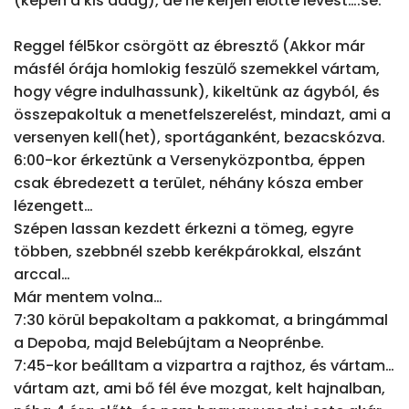
(képen a kis adag), de ne kérjen előtte levest….se.

Reggel fél5kor csörgött az ébresztő (Akkor már 
másfél órája homlokig feszülő szemekkel vártam, 
hogy végre indulhassunk), kikeltünk az ágyból, és 
összepakoltuk a menetfelszerelést, mindazt, ami a 
versenyen kell(het), sportáganként, bezacskózva.

6:00-kor érkeztünk a Versenyközpontba, éppen 
csak ébredezett a terület, néhány kósza ember 
lézengett…

Szépen lassan kezdett érkezni a tömeg, egyre 
többen, szebbnél szebb kerékpárokkal, elszánt 
arccal…

Már mentem volna…

7:30 körül bepakoltam a pakkomat, a bringámmal 
a Depoba, majd Belebújtam a Neoprénbe.

7:45-kor beálltam a vizpartra a rajthoz, és vártam…

vártam azt, ami bő fél éve mozgat, kelt hajnalban, 