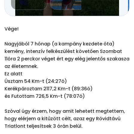
Vége!

Nagyjából 7 hónap (a kampány kezdete óta) 
kemény, intenzív felkészülést követően Szombat 
11óra 2 perckor véget ért egy elég jelentős szakasza 
az életemnek.

Ez alatt

Úsztam 54 Km-t (24:27ó)

Kerékpároztam 2117,2 Km-t (89:36ó)

és Futottam 726,5 Km-t (78:07ó)

Szóval úgy érzem, hogy amit lehetett megtettem, 
hogy elérjem a kitűzött célt, azaz egy Rövidtávú 
Triatlont teljesítsek 3 órán belül.
