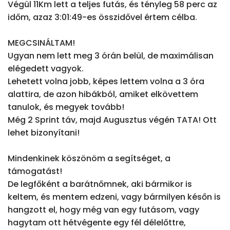
Végül 11Km lett a teljes futás, és tényleg 58 perc az 
időm, azaz 3:01:49-es összidővel értem célba.

MEGCSINÁLTAM!

Ugyan nem lett meg 3 órán belül, de maximálisan 
elégedett vagyok.

Lehetett volna jobb, képes lettem volna a 3 óra 
alattira, de azon hibákból, amiket elkövettem 
tanulok, és megyek tovább!

Még 2 Sprint táv, majd Augusztus végén TATA! Ott 
lehet bizonyítani!

Mindenkinek köszönöm a segítséget, a 
támogatást!

De legfőként a barátnőmnek, aki bármikor is 
keltem, és mentem edzeni, vagy bármilyen későn is 
hangzott el, hogy még van egy futásom, vagy 
hagytam ott hétvégente egy fél délelőttre, 