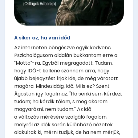
A siker az, ha van időd
Az interneten böngészve egyik kedvenc
Pszichológusom oldalán bukkantam erre a
"Motto"-ra. Egyből megragadott. Tudam,
hogy IDŐ-t kellene szánnom arra, hogy
újabb bejegyzést írjak ide, de még váratott
magára. Mindezidáig. Idő. Mi is ez? Szent
Ágoston így fogalmaz: "Ha senki sem kérdezi,
tudom; ha kérdik tőlem, s meg akarom
magyarázni, nem tudom." Az idő
a változás mérésére szolgáló fogalom,
melyről az idők során különböző nézetek
alakultak ki, mérni tudjuk, de ha nem mérjük,