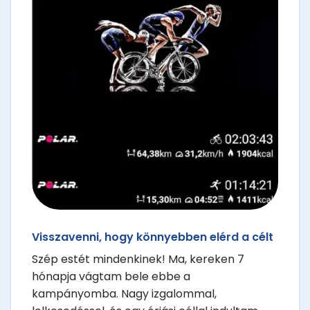
Visszavenni, hogy könnyebben elérd a célt
Szép estét mindenkinek! Ma, kereken 7
hónapja vágtam bele ebbe a
kampányomba. Nagy izgalommal,