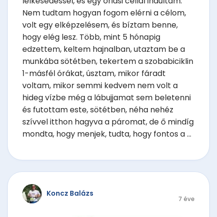
lelkesedéssel, és egy óriási céllal indultam.
Nem tudtam hogyan fogom elérni a célom,
volt egy elképzelésem, és bíztam benne,
hogy elég lesz. Több, mint 5 hónapig
edzettem, keltem hajnalban, utaztam be a
munkába sötétben, tekertem a szobabiciklin
1-másfél órákat, úsztam, mikor fáradt
voltam, mikor semmi kedvem nem volt a
hideg vízbe még a lábujjamat sem beletenni
és futottam este, sötétben, néha nehéz
szívvel itthon hagyva a páromat, de ő mindíg
mondta, hogy menjek, tudta, hogy fontos a ...
Koncz Balázs
7 éve