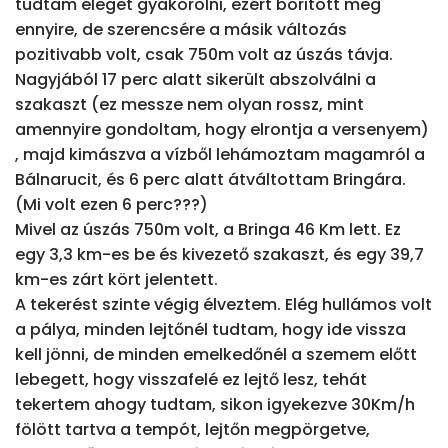
tudtam eleget gyakorolni, ezért boritott meg 
ennyire, de szerencsére a másik változás 
pozitivabb volt, csak 750m volt az úszás távja.

Nagyjából 17 perc alatt sikerült abszolválni a 
szakaszt (ez messze nem olyan rossz, mint 
amennyire gondoltam, hogy elrontja a versenyem) 
, majd kimászva a vízből lehámoztam magamról a 
Bálnarucit, és 6 perc alatt átváltottam Bringára. 
(Mi volt ezen 6 perc???)

Mivel az úszás 750m volt, a Bringa 46 Km lett. Ez 
egy 3,3 km-es be és kivezető szakaszt, és egy 39,7 
km-es zárt kört jelentett.

A tekerést szinte végig élveztem. Elég hullámos volt 
a pálya, minden lejtőnél tudtam, hogy ide vissza 
kell jönni, de minden emelkedőnél a szemem előtt 
lebegett, hogy visszafelé ez lejtő lesz, tehát 
tekertem ahogy tudtam, sikon igyekezve 30Km/h 
fölött tartva a tempót, lejtőn megpörgetve, 