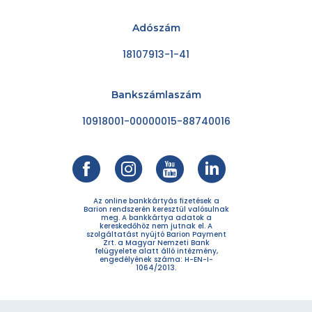
Adószám
18107913-1-41
Bankszámlaszám
10918001-00000015-88740016
Az online bankkártyás fizetések a
Barion rendszerén keresztül valósulnak
meg. A bankkártya adatok a
kereskedőhöz nem jutnak el. A
szolgáltatást nyújtó Barion Payment
Zrt. a Magyar Nemzeti Bank
felügyelete alatt álló intézmény,
engedélyének száma: H-EN-I-
1064/2013.