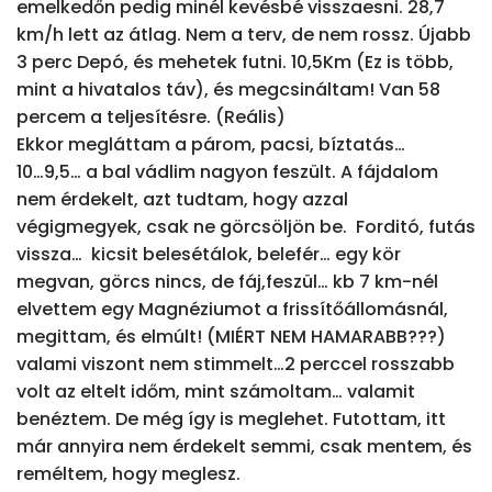
emelkedőn pedig minél kevésbé visszaesni. 28,7 
km/h lett az átlag. Nem a terv, de nem rossz. Újabb 
3 perc Depó, és mehetek futni. 10,5Km (Ez is több, 
mint a hivatalos táv), és megcsináltam! Van 58 
percem a teljesítésre. (Reális)

Ekkor megláttam a párom, pacsi, bíztatás…

10…9,5… a bal vádlim nagyon feszült. A fájdalom 
nem érdekelt, azt tudtam, hogy azzal 
végigmegyek, csak ne görcsöljön be.  Forditó, futás 
vissza…  kicsit belesétálok, belefér… egy kör 
megvan, görcs nincs, de fáj,feszül… kb 7 km-nél 
elvettem egy Magnéziumot a frissítőállomásnál, 
megittam, és elmúlt! (MIÉRT NEM HAMARABB???) 
valami viszont nem stimmelt…2 perccel rosszabb 
volt az eltelt időm, mint számoltam… valamit 
benéztem. De még így is meglehet. Futottam, itt 
már annyira nem érdekelt semmi, csak mentem, és 
reméltem, hogy meglesz.
