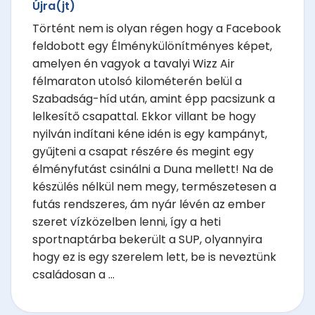
Újra(jt)
Történt nem is olyan régen hogy a Facebook
feldobott egy Élménykülönítményes képet,
amelyen én vagyok a tavalyi Wizz Air
félmaraton utolsó kilométerén belül a
Szabadság-híd után, amint épp pacsizunk a
lelkesítő csapattal. Ekkor villant be hogy
nyilván indítani kéne idén is egy kampányt,
gyűjteni a csapat részére és megint egy
élményfutást csinálni a Duna mellett! Na de
készülés nélkül nem megy, természetesen a
futás rendszeres, ám nyár lévén az ember
szeret vízközelben lenni, így a heti
sportnaptárba bekerült a SUP, olyannyira
hogy ez is egy szerelem lett, be is neveztünk
családosan a ...