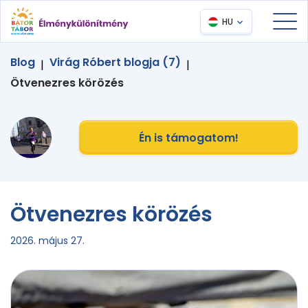
HU
Blog
Virág Róbert blogja (7)
|
|
Ötvenezres körözés
Én is támogatom!
Ötvenezres körözés
2026. május 27.