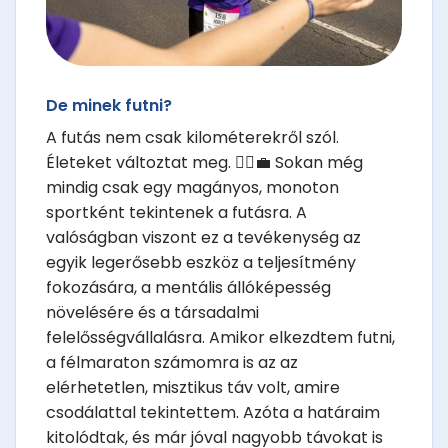
De minek futni?
A futás nem csak kilométerekről szól.
Életeket változtat meg. 🏃‍♂️💼 Sokan még
mindig csak egy magányos, monoton
sportként tekintenek a futásra. A
valóságban viszont ez a tevékenység az
egyik legerősebb eszköz a teljesítmény
fokozására, a mentális állóképesség
növelésére és a társadalmi
felelősségvállalásra. Amikor elkezdtem futni,
a félmaraton számomra is az az
elérhetetlen, misztikus táv volt, amire
csodálattal tekintettem. Azóta a határaim
kitolódtak, és már jóval nagyobb távokat is