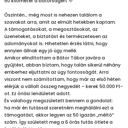
50 kilométer a bátorságért 💜

Őszintén… még most is nehezen találom a 
szavakat arra, amit az elmúlt hetekben kaptam.

A támogatásokat, a megosztásokat, az 
üzeneteket, a biztatást és természetesen az 
adományokat is. Hihetetlen érzés látni, hogy 
ennyien állnak egy jó ügy mellé.

Amikor elindítottam a Bátor Tábor javára a 
gyűjtést, abban bíztam, hogy talán sikerül néhány 
emberhez eljuttatni az ügy fontosságát. Arra 
viszont nem számítottam, hogy már az első héten 
elérjük a vállalt összeg negyedét – kerek 50.000 Ft-
ot. Ez óriási lendületet adott.

És valahogy megszületett bennem a gondolat:

ha már én futással szeretném meghálálni ezt a 
támogatást, akkor legyen az 50 igazán „méltó” 
szám. Így született meg a 6 órás futás ötlete a 