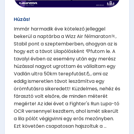
Húzás!
Immár harmadik éve kötelező jelleggel
bekerül a naptárba a Wizz Air félmaraton🏃.
Stabil pont a szeptemberben, ahogyan az is
hogy ezt a távot Lilapólósként 💜futom le. A
tavalyi évben az esemény után egy merész
húzással nagyot ugrottam és vállaltam egy
Vadlán ultra 50km terepfutást💪, ami az
eddig ismeretlen távot leszámítva egy
örömfutásra sikeredett! Küzdelmes, nehéz és
fárasztó volt elsőre, de minden méterét
megérte! Az idei évet a Fighter's Run Lupa-tó
OCR versennyel kezdtem, ahol ismét sikerült
a lila pólót végigvinni egy erős mezőnyben.
Ezt követően csapatosan hajszoltuk a ...