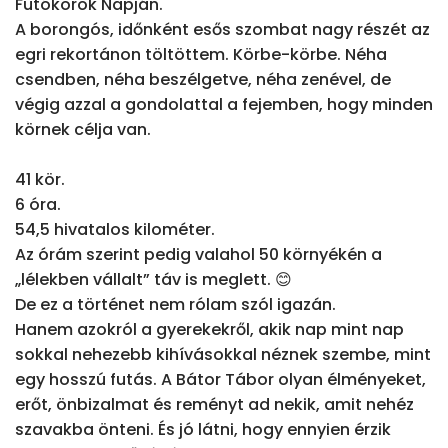
Futókörök Napján.

A borongós, időnként esős szombat nagy részét az 
egri rekortánon töltöttem. Körbe-körbe. Néha 
csendben, néha beszélgetve, néha zenével, de 
végig azzal a gondolattal a fejemben, hogy minden 
körnek célja van.

41 kör.

6 óra.

54,5 hivatalos kilométer.

Az órám szerint pedig valahol 50 környékén a 
„lélekben vállalt” táv is meglett. 😊

De ez a történet nem rólam szól igazán.

Hanem azokról a gyerekekről, akik nap mint nap 
sokkal nehezebb kihívásokkal néznek szembe, mint 
egy hosszú futás. A Bátor Tábor olyan élményeket, 
erőt, önbizalmat és reményt ad nekik, amit nehéz 
szavakba önteni. És jó látni, hogy ennyien érzik 