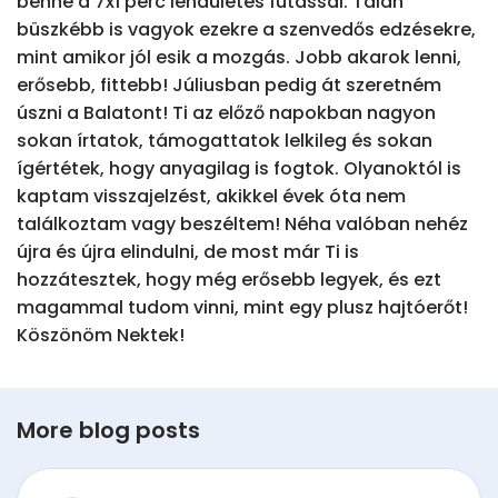
benne a 7x1 perc lendületes futással. Talán 
büszkébb is vagyok ezekre a szenvedős edzésekre, 
mint amikor jól esik a mozgás. Jobb akarok lenni, 
erősebb, fittebb! Júliusban pedig át szeretném 
úszni a Balatont! Ti az előző napokban nagyon 
sokan írtatok, támogattatok lelkileg és sokan 
ígértétek, hogy anyagilag is fogtok. Olyanoktól is 
kaptam visszajelzést, akikkel évek óta nem 
találkoztam vagy beszéltem! Néha valóban nehéz 
újra és újra elindulni, de most már Ti is 
hozzátesztek, hogy még erősebb legyek, és ezt 
magammal tudom vinni, mint egy plusz hajtóerőt! 
Köszönöm Nektek!
More blog posts