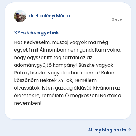
dr.Nikolényi Márta
9 éve
XY-ok és egyebek
Hát Kedveseim, muszáj vagyok ma még
egyet írni! Álmomban nem gondoltam volna,
hogy egyszer itt fog tartani ez az
adománygyűjtő kampány! Büszke vagyok
Rátok, büszke vagyok a barátaimra! Külön
köszönöm Nektek XY-ok, remélem
olvassátok, Isten gazdag áldását kívánom az
életetekre, remélem Ő megköszöni Nektek a
nevemben!
All my blog posts