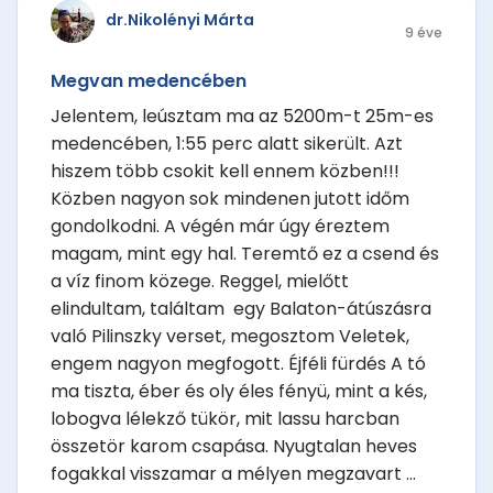
dr.Nikolényi Márta
9 éve
Megvan medencében
Jelentem, leúsztam ma az 5200m-t 25m-es
medencében, 1:55 perc alatt sikerült. Azt
hiszem több csokit kell ennem közben!!!
Közben nagyon sok mindenen jutott időm
gondolkodni. A végén már úgy éreztem
magam, mint egy hal. Teremtő ez a csend és
a víz finom közege. Reggel, mielőtt
elindultam, találtam egy Balaton-átúszásra
való Pilinszky verset, megosztom Veletek,
engem nagyon megfogott. Éjféli fürdés A tó
ma tiszta, éber és oly éles fényü, mint a kés,
lobogva lélekző tükör, mit lassu harcban
összetör karom csapása. Nyugtalan heves
fogakkal visszamar a mélyen megzavart ...