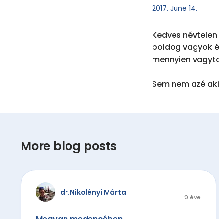
2017. June 14.
Kedves névtelen 
boldog vagyok é
mennyien vagyto
Sem nem azé aki 
More blog posts
dr.Nikolényi Márta
9 éve
Megvan medencében