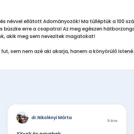
és névvel ellátott Adományozók! Ma túlléptük a 100 szá
s büszke erre a csapatra! Az meg egészen hátborzonga
k, akik meg sem nevezitek magatokat!

fut, sem nem azé aki akarja, hanem a könyörülő Istené
dr.Nikolényi Márta
9 éve
XY-ok és egyebek