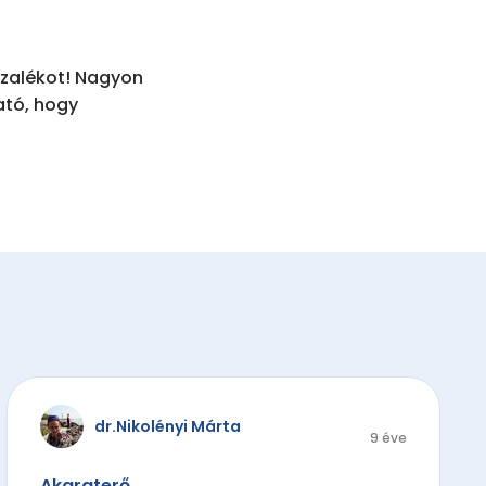
zalékot! Nagyon 
tó, hogy 
.
dr.Nikolényi Márta
9 éve
Akaraterő