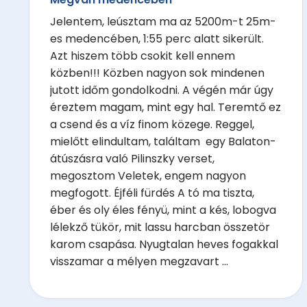
Jelentem, leúsztam ma az 5200m-t 25m-
es medencében, 1:55 perc alatt sikerült.
Azt hiszem több csokit kell ennem
közben!!! Közben nagyon sok mindenen
jutott időm gondolkodni. A végén már úgy
éreztem magam, mint egy hal. Teremtő ez
a csend és a víz finom közege. Reggel,
mielőtt elindultam, találtam egy Balaton-
átúszásra való Pilinszky verset,
megosztom Veletek, engem nagyon
megfogott. Éjféli fürdés A tó ma tiszta,
éber és oly éles fényü, mint a kés, lobogva
lélekző tükör, mit lassu harcban összetör
karom csapása. Nyugtalan heves fogakkal
visszamar a mélyen megzavart ...