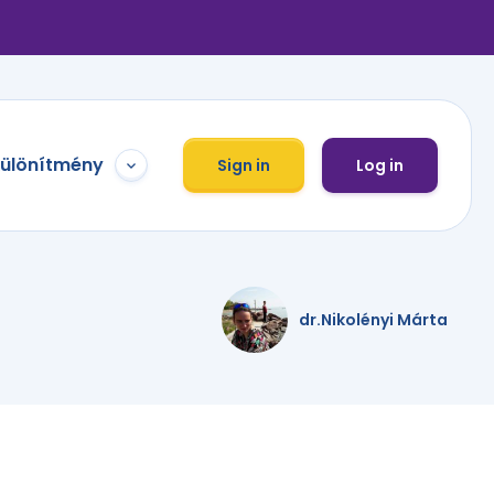
különítmény
Sign in
Log in
dr.Nikolényi Márta