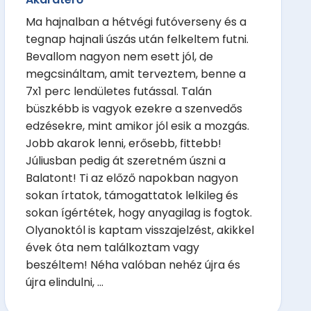
Ma hajnalban a hétvégi futóverseny és a
tegnap hajnali úszás után felkeltem futni.
Bevallom nagyon nem esett jól, de
megcsináltam, amit terveztem, benne a
7x1 perc lendületes futással. Talán
büszkébb is vagyok ezekre a szenvedős
edzésekre, mint amikor jól esik a mozgás.
Jobb akarok lenni, erősebb, fittebb!
Júliusban pedig át szeretném úszni a
Balatont! Ti az előző napokban nagyon
sokan írtatok, támogattatok lelkileg és
sokan ígértétek, hogy anyagilag is fogtok.
Olyanoktól is kaptam visszajelzést, akikkel
évek óta nem találkoztam vagy
beszéltem! Néha valóban nehéz újra és
újra elindulni, ...