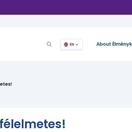
About Élmény
EN
etes!
 félelmetes!