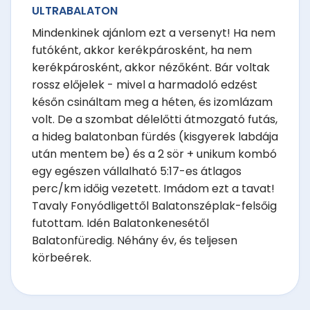
ULTRABALATON
Mindenkinek ajánlom ezt a versenyt! Ha nem
futóként, akkor kerékpárosként, ha nem
kerékpárosként, akkor nézőként. Bár voltak
rossz előjelek - mivel a harmadoló edzést
későn csináltam meg a héten, és izomlázam
volt. De a szombat délelőtti átmozgató futás,
a hideg balatonban fürdés (kisgyerek labdája
után mentem be) és a 2 sör + unikum kombó
egy egészen vállalható 5:17-es átlagos
perc/km időig vezetett. Imádom ezt a tavat!
Tavaly Fonyódligettől Balatonszéplak-felsőig
futottam. Idén Balatonkenesétől
Balatonfüredig. Néhány év, és teljesen
körbeérek.