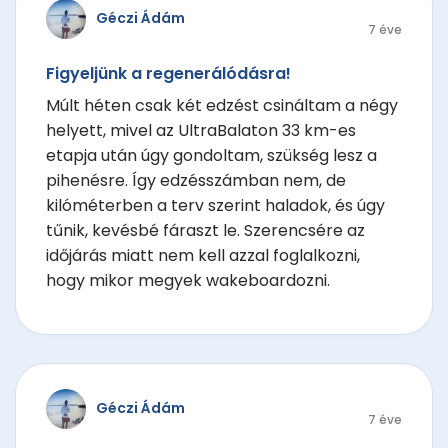
Géczi Ádám
7 éve
Figyeljünk a regenerálódásra!
Múlt héten csak két edzést csináltam a négy
helyett, mivel az UltraBalaton 33 km-es
etapja után úgy gondoltam, szükség lesz a
pihenésre. Így edzésszámban nem, de
kilóméterben a terv szerint haladok, és úgy
tűnik, kevésbé fáraszt le. Szerencsére az
időjárás miatt nem kell azzal foglalkozni,
hogy mikor megyek wakeboardozni.
Géczi Ádám
7 éve