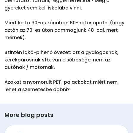
bemutatót tartani, reggel fél hétkor? Még a 
gyereket sem kell iskolába vinni.

Miért kell a 30-as zónában 60-nal csapatni (hogy 
aztán az 70-es úton cammogjunk 48-cal, mert 
mérnek).

Szintén lakó-pihenő övezet: ott a gyalogosnak, 
kerékpárosnak stb. van elsőbbsége, nem az 
autónak / motornak.

Azokat a nyomorult PET-palackokat miért nem 
lehet a szemetesbe dobni?
More blog posts