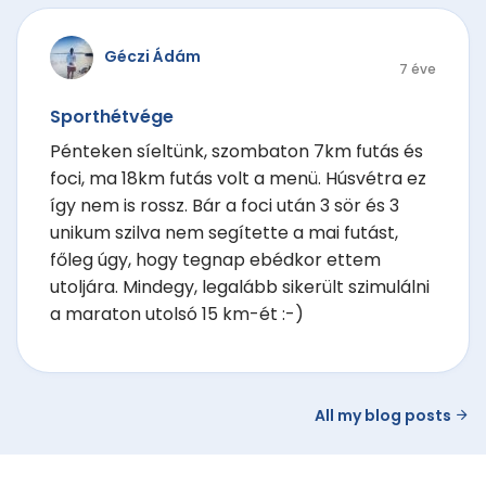
Géczi Ádám
7 éve
Sporthétvége
Pénteken síeltünk, szombaton 7km futás és
foci, ma 18km futás volt a menü. Húsvétra ez
így nem is rossz. Bár a foci után 3 sör és 3
unikum szilva nem segítette a mai futást,
főleg úgy, hogy tegnap ebédkor ettem
utoljára. Mindegy, legalább sikerült szimulálni
a maraton utolsó 15 km-ét :-)
All my blog posts