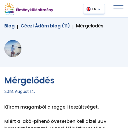
EN
Blog
Géczi Ádám blog (11)
Mérgelődés
|
|
Mérgelődés
2018. August 14.
Kiírom magamból a reggeli feszültséget.

Miért a lakó-pihenő övezetben kell dízel SUV 