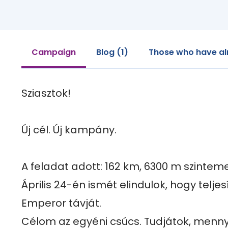
Campaign
Blog (1)
Those who have al
Sziasztok!

Új cél. Új kampány.

A feladat adott: 162 km, 6300 m szinteme
Április 24-én ismét elindulok, hogy telje
Emperor távját.

Célom az egyéni csúcs. Tudjátok, menn