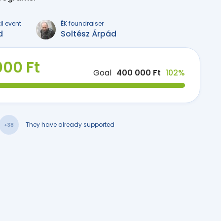
il event
ÉK foundraiser
d
Soltész Árpád
000 Ft
Goal
400 000 Ft
102%
They have already supported
+38