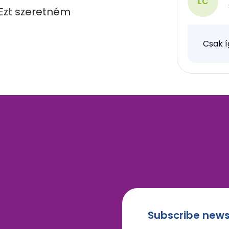
LC
Ezt szeretném 
Csak í
Subscribe news