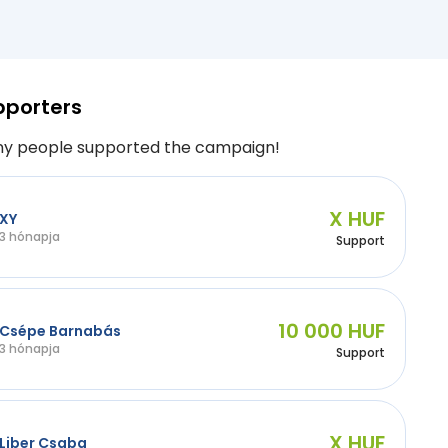
pporters
y people supported the campaign!
X HUF
XY
3 hónapja
Support
10 000 HUF
Csépe Barnabás
3 hónapja
Support
X HUF
Liber Csaba