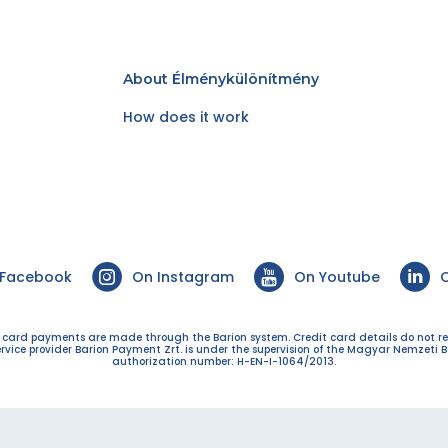
About Élménykülönítmény
How does it work
 Facebook
On Instagram
On Youtube
O
t card payments are made through the Barion system. Credit card details do not r
ervice provider Barion Payment Zrt. is under the supervision of the Magyar Nemzeti B
authorization number: H-EN-I-1064/2013.