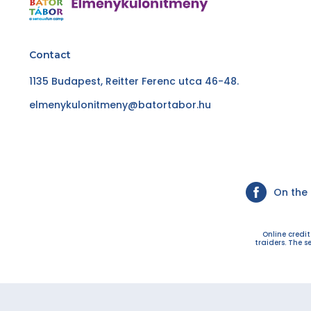
Contact
1135 Budapest, Reitter Ferenc utca 46-48.
elmenykulonitmeny@batortabor.hu
On the
Online credi
traiders. The s