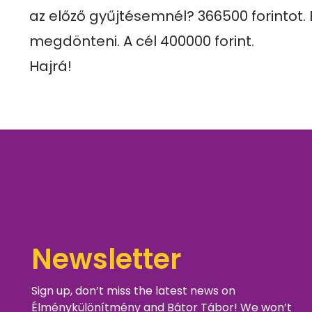
az előző gyűjtésemnél? 366500 forintot. 
megdönteni. A cél 400000 forint.

Hajrá!
Newsletter
Sign up, don’t miss the latest news on
Élménykülönítmény and Bátor Tábor! We won’t