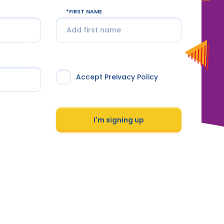
FIRST NAME
Accept Preivacy Policy
I'm signing up