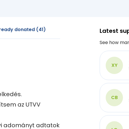
ready donated (41)
Latest su
See how man
XY
lkedés.

CB
sítsem az UTVV 
yi adományt adtatok 