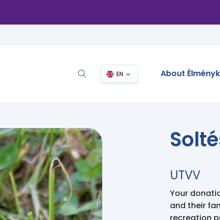
About Élmény
EN
Solt
UTVV
Your donation
and their fa
recreation 