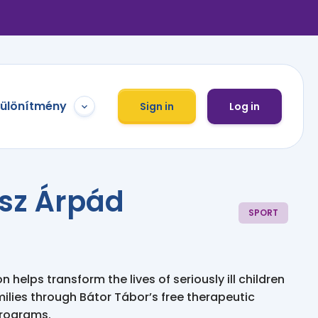
különítmény
Sign in
Log in
ész Árpád
SPORT
 helps transform the lives of seriously ill children
milies through Bátor Tábor’s free therapeutic
programs.