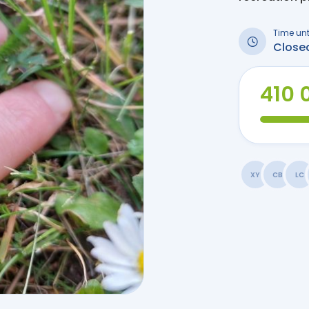
Time unt
Close
410 
XY
CB
LC