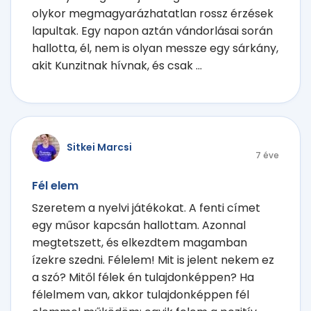
olykor megmagyarázhatatlan rossz érzések
lapultak. Egy napon aztán vándorlásai során
hallotta, él, nem is olyan messze egy sárkány,
akit Kunzitnak hívnak, és csak ...
Sitkei Marcsi
7 éve
Fél elem
Szeretem a nyelvi játékokat. A fenti címet
egy műsor kapcsán hallottam. Azonnal
megtetszett, és elkezdtem magamban
ízekre szedni. Félelem! Mit is jelent nekem ez
a szó? Mitől félek én tulajdonképpen? Ha
félelmem van, akkor tulajdonképpen fél