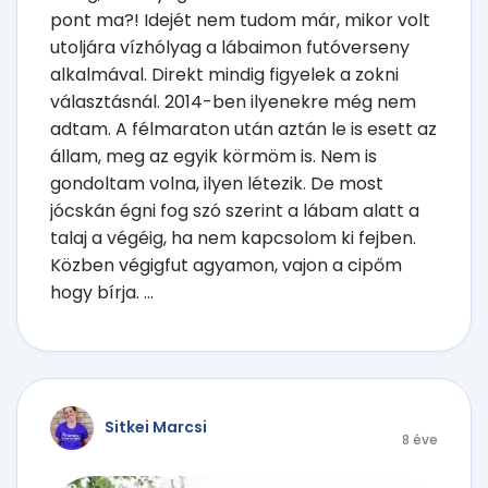
pont ma?! Idejét nem tudom már, mikor volt
utoljára vízhólyag a lábaimon futóverseny
alkalmával. Direkt mindig figyelek a zokni
választásnál. 2014-ben ilyenekre még nem
adtam. A félmaraton után aztán le is esett az
állam, meg az egyik körmöm is. Nem is
gondoltam volna, ilyen létezik. De most
jócskán égni fog szó szerint a lábam alatt a
talaj a végéig, ha nem kapcsolom ki fejben.
Közben végigfut agyamon, vajon a cipőm
hogy bírja. ...
Sitkei Marcsi
8 éve