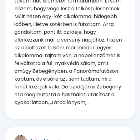
távom, hat kilométer formátumban. El sem
hiszem, hogy vége lesz a felkészülésemnek.
Múlt héten egy-két alkalommal hidegebb
időben, illetve sötétben is futottam. Arra
gondoltam, pont itt az ideje, hogy
elérkezzünk már a verseny napjához, hiszen
az aláöltözet felsőm már minden egyes
alkalommal rajtam van, a napellenzőmet is
felváltotta a fül-nyakvédő sálam, amit
amúgy Zebegényben, a Panorámafutáson
kaptam, és elsőre azt sem tudtam, mi a
fenét kezdjek vele. De az időjárás Zebegény
óta megmutatta a használati utasítást a
gyakorlatban, „Látod lányom, ...