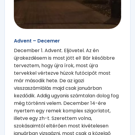
Advent – Decemer
December 1. Advent. Eljövetel. Az én
újrakezdésem is most jött el! Bár későbbre
terveztem, hogy újra írok, most újra
tervekkel vértezve húzok futócipőt most
már második hete. De az igazi
visszaszámlálás majd csak januárban
kezdődik. Addig ugyanis számtalan dolog fog
még történni velem. December 14-ére
nyertem egy remek komplex szigorlatot,
illetve egy zh-t. Szerettem volna,
szokásaimtól eltérően most kivételesen
januárban vizsgázni, most csak a közelgő