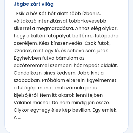
Jégbe zárt világ
Esik a hó! Két hét alatt több ízben is,
váltakozó intenzitással, több-kevesebb
sikerrel a megmaradásra. Ahhoz elég olykor,
hogy a kültéri futópályát beltérire, futópadra
cseréljem. Kész kínszenvedés. Csak futok,
izzadok, mint egy ló, és sehova sem jutok.
Egyhelyben futva bámulom az
edzőteremmel szembeni ház repedt oldalát.
Gondolkozni sincs kedvem. Jobb kint a
szabadban. Próbálom elterelni figyelmemet
a futógép monotonul számoló piros
kijelzőjéről. Nem itt akarok lenni fejben.
Valahol máshol. De nem mindig jön össze.
Olykor egy-egy éles kép bevillan. Egy emlék.
A ...