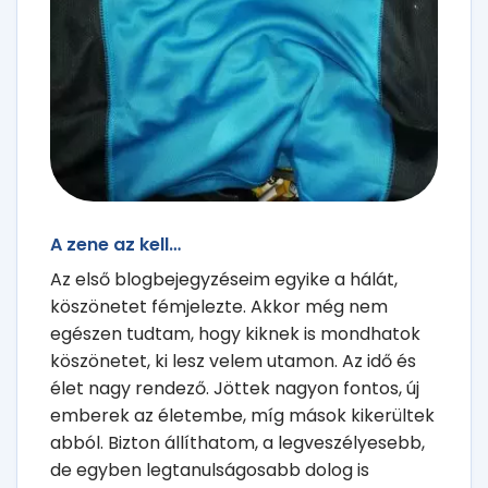
A zene az kell…
Az első blogbejegyzéseim egyike a hálát,
köszönetet fémjelezte. Akkor még nem
egészen tudtam, hogy kiknek is mondhatok
köszönetet, ki lesz velem utamon. Az idő és
élet nagy rendező. Jöttek nagyon fontos, új
emberek az életembe, míg mások kikerültek
abból. Bizton állíthatom, a legveszélyesebb,
de egyben legtanulságosabb dolog is