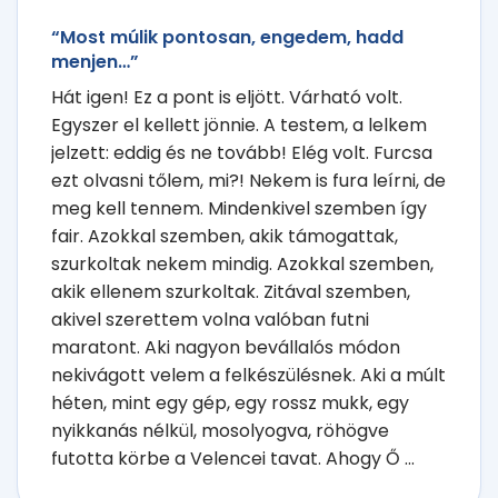
“Most múlik pontosan, engedem, hadd
menjen…”
Hát igen! Ez a pont is eljött. Várható volt.
Egyszer el kellett jönnie. A testem, a lelkem
jelzett: eddig és ne tovább! Elég volt. Furcsa
ezt olvasni tőlem, mi?! Nekem is fura leírni, de
meg kell tennem. Mindenkivel szemben így
fair. Azokkal szemben, akik támogattak,
szurkoltak nekem mindig. Azokkal szemben,
akik ellenem szurkoltak. Zitával szemben,
akivel szerettem volna valóban futni
maratont. Aki nagyon bevállalós módon
nekivágott velem a felkészülésnek. Aki a múlt
héten, mint egy gép, egy rossz mukk, egy
nyikkanás nélkül, mosolyogva, röhögve
futotta körbe a Velencei tavat. Ahogy Ő ...