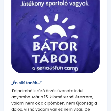
„Én sikítanék…”
Talpaimból szúró érzés üzenete indul
agyamba. Már a 15. kilométernél éreztem,
valami nem ok a cipőmben, nem újdonság a
dolog, vízhólyagom van ez nem vitás. De