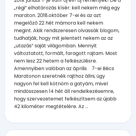
2019. január 1-je van! Új év! Új remények! De a
„régi” elhatározás kísér: kell nekem még egy
maraton. 2018.október 7-ei és az azt
megelőző 22 hét mámora kell nekem
megint. Akik rendszeresen olvassák blogom,
tudhatják, hogy mit jelentett nekem az az
„utazás” saját világomban. Mennyit
változtatott, formált, faragott rajtam. Most
nem lesz 22 hetem a felkészülésre.
Amennyiben valóban az április 7-ei Bécs
Maratonon szeretnék rajthoz állni, úgy
nagyon fel kell kötnöm a gatyám, mivel
mindösszesen 14 hét áll rendelkezésemre,
hogy szervezetemet felkészítsem az újabb
42 kilométer megtételére. Az ...