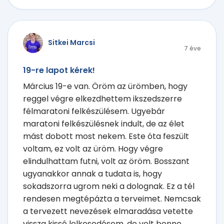
Sitkei Marcsi
7 éve
19-re lapot kérek!
Március 19-e van. Öröm az ürömben, hogy
reggel végre elkezdhettem ikszedszerre
félmaratoni felkészülésem. Ugyebár
maratoni felkészülésnek indult, de az élet
mást dobott most nekem. Este óta feszült
voltam, ez volt az üröm. Hogy végre
elindulhattam futni, volt az öröm. Bosszant
ugyanakkor annak a tudata is, hogy
sokadszorra ugrom neki a dolognak. Ez a tél
rendesen megtépázta a terveimet. Nemcsak
a tervezett nevezések elmaradása vetette
vissza kissé lelkesedésem, de volt benne