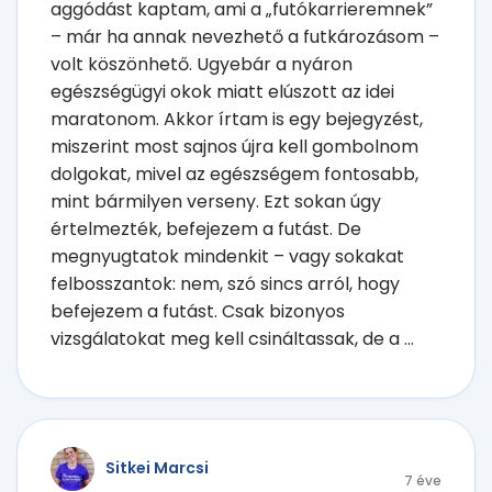
aggódást kaptam, ami a „futókarrieremnek”
– már ha annak nevezhető a futkározásom –
volt köszönhető. Ugyebár a nyáron
egészségügyi okok miatt elúszott az idei
maratonom. Akkor írtam is egy bejegyzést,
miszerint most sajnos újra kell gombolnom
dolgokat, mivel az egészségem fontosabb,
mint bármilyen verseny. Ezt sokan úgy
értelmezték, befejezem a futást. De
megnyugtatok mindenkit – vagy sokakat
felbosszantok: nem, szó sincs arról, hogy
befejezem a futást. Csak bizonyos
vizsgálatokat meg kell csináltassak, de a ...
Sitkei Marcsi
7 éve