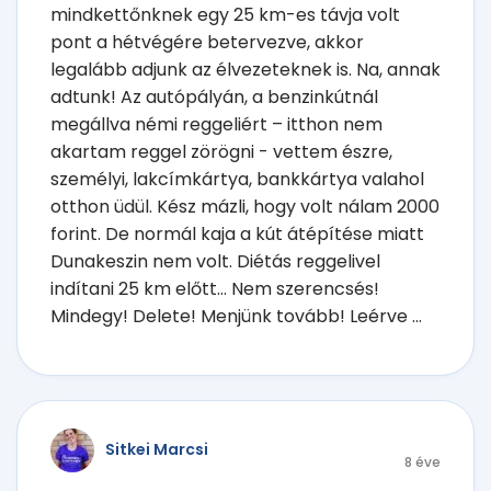
mindkettőnknek egy 25 km-es távja volt
pont a hétvégére betervezve, akkor
legalább adjunk az élvezeteknek is. Na, annak
adtunk! Az autópályán, a benzinkútnál
megállva némi reggeliért – itthon nem
akartam reggel zörögni - vettem észre,
személyi, lakcímkártya, bankkártya valahol
otthon üdül. Kész mázli, hogy volt nálam 2000
forint. De normál kaja a kút átépítése miatt
Dunakeszin nem volt. Diétás reggelivel
indítani 25 km előtt… Nem szerencsés!
Mindegy! Delete! Menjünk tovább! Leérve ...
Sitkei Marcsi
8 éve