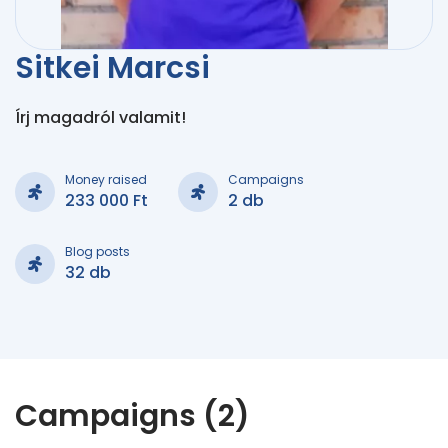
Sitkei Marcsi
Írj magadról valamit!
Money raised
Campaigns
233 000 Ft
2 db
Blog posts
32 db
Campaigns (2)