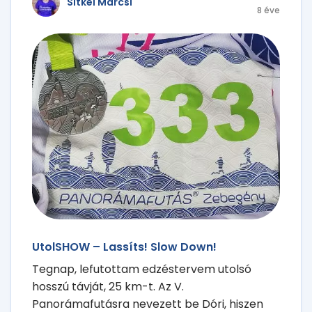
Sitkei Marcsi
8 éve
UtolSHOW – Lassíts! Slow Down!
Tegnap, lefutottam edzéstervem utolsó
hosszú távját, 25 km-t. Az V.
Panorámafutásra nevezett be Dóri, hiszen