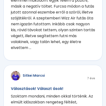
elemmel működöm: egyik felem a pozitív,
másik a negatív töltet. Furcsa módon a futás
jutott azonnal eszembe erről a szóról, illetve
szójátékról. A szeptemberi Wizz Air futás óta
nem igazán futottam. Inkább csak nagyon
kis, rövid távokat tettem, olyan szinten tartás
végett, illetve segítettem futni más
valakinek, vagy talán lehet, egy életre
elvettem ...
Sitkei Marcsi
7 éve
Választások! Választ ások!
Szoktam mondani, minden okkal történik. Az
elmúlt időszakban rengeteg féltést,