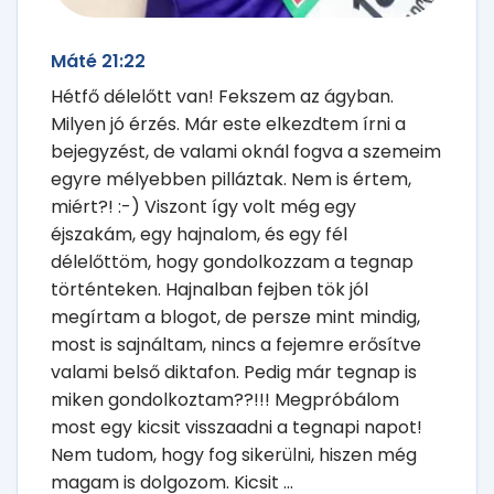
Máté 21:22
Hétfő délelőtt van! Fekszem az ágyban.
Milyen jó érzés. Már este elkezdtem írni a
bejegyzést, de valami oknál fogva a szemeim
egyre mélyebben pilláztak. Nem is értem,
miért?! :-) Viszont így volt még egy
éjszakám, egy hajnalom, és egy fél
délelőttöm, hogy gondolkozzam a tegnap
történteken. Hajnalban fejben tök jól
megírtam a blogot, de persze mint mindig,
most is sajnáltam, nincs a fejemre erősítve
valami belső diktafon. Pedig már tegnap is
miken gondolkoztam??!!! Megpróbálom
most egy kicsit visszaadni a tegnapi napot!
Nem tudom, hogy fog sikerülni, hiszen még
magam is dolgozom. Kicsit ...