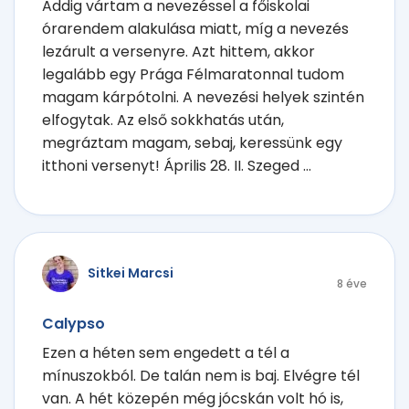
Addig vártam a nevezéssel a főiskolai
órarendem alakulása miatt, míg a nevezés
lezárult a versenyre. Azt hittem, akkor
legalább egy Prága Félmaratonnal tudom
magam kárpótolni. A nevezési helyek szintén
elfogytak. Az első sokkhatás után,
megráztam magam, sebaj, keressünk egy
itthoni versenyt! Április 28. II. Szeged ...
Sitkei Marcsi
8 éve
Calypso
Ezen a héten sem engedett a tél a
mínuszokból. De talán nem is baj. Elvégre tél
van. A hét közepén még jócskán volt hó is,