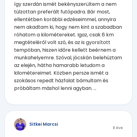
így szerdán ismét bekényszerültem a nem
túlzottan preferált futópadra. Bár most,
ellentétben korábbi edzéseimmel, annyira
nem akadtam ki, hogy nem kint a szabadban
róhatom a kilométereket. Igaz, csak 6 km
megtételéről volt szó, és az is gyorsított
tempóban, hiszen időre kellett beérnem a
munkahelyemre. Szóval, jócskán belehúztam
az elején, hátha hamarabb letudom a
kilométereimet. Közben persze ismét a
szokásos repedt házfalat bámultam és
próbáltam máshol lenni agyban. ...
Sitkei Marcsi
8 éve