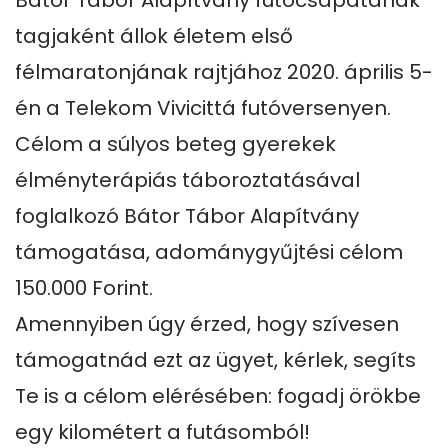
Bátor Tábor Alapítvány futócsapatának 
tagjaként állok életem első 
félmaratonjának rajtjához 2020. április 5-
én a Telekom Vivicittá futóversenyen. 
Célom a súlyos beteg gyerekek 
élményterápiás táboroztatásával 
foglalkozó Bátor Tábor Alapítvány 
támogatása, adománygyűjtési célom 
150.000 Forint. 

Amennyiben úgy érzed, hogy szívesen 
támogatnád ezt az ügyet, kérlek, segíts 
Te is a célom elérésében: fogadj örökbe 
egy kilométert a futásomból!
