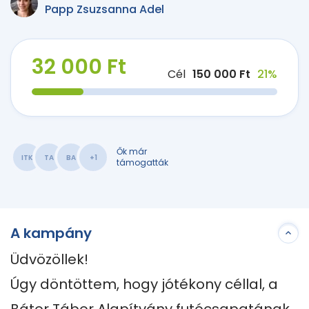
Papp Zsuzsanna Adel
32 000 Ft
Cél
150 000 Ft
21%
Ők már
ITK
TA
BA
+1
támogatták
A kampány
Üdvözöllek! 

Úgy döntöttem, hogy jótékony céllal, a 