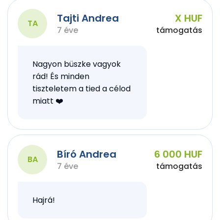
Tajti Andrea
X HUF
TA
7 éve
támogatás
Nagyon büszke vagyok
rád! És minden
tiszteletem a tied a célod
miatt ❤️
Bíró Andrea
6 000 HUF
BA
7 éve
támogatás
Hajrá!