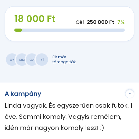
18 000 Ft
Cél
250 000 Ft
7%
Ők már
XY
MM
GÁ
+1
támogatták
A kampány
Linda vagyok. És egyszerűen csak futok. 1 
éve. Semmi komoly. Vagyis remélem, 
idén már nagyon komoly lesz! :)
