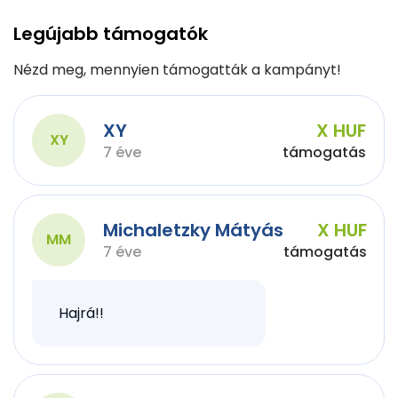
Legújabb támogatók
Nézd meg, mennyien támogatták a kampányt!
XY
X HUF
XY
7 éve
támogatás
Michaletzky Mátyás
X HUF
MM
7 éve
támogatás
Hajrá!!