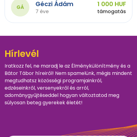
Géczi Ádám
1 000 HUF
GÁ
7 éve
támogatás
Hírlevél
Iratkozz fel, ne maradj le az Élménykülönítmény és a
Bátor Tábor híreiről! Nem spamelünk, mégis mindent
megtudhatsz közösségi programjainkról,
edzéseinkről, versenyekről és arról,
adománygyűjtéseddel hogyan változtatod meg
súlyosan beteg gyerekek életét!