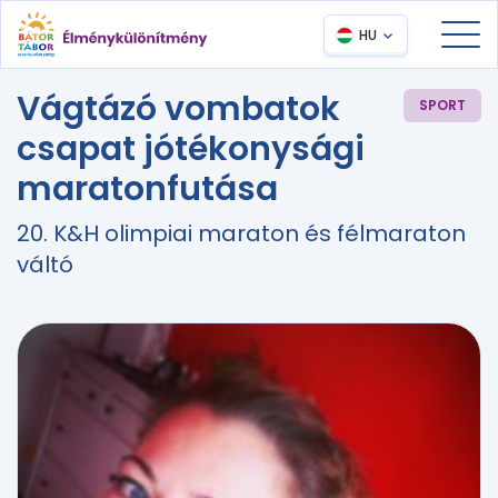
HU
Vágtázó vombatok
SPORT
csapat jótékonysági
maratonfutása
20. K&H olimpiai maraton és félmaraton
váltó