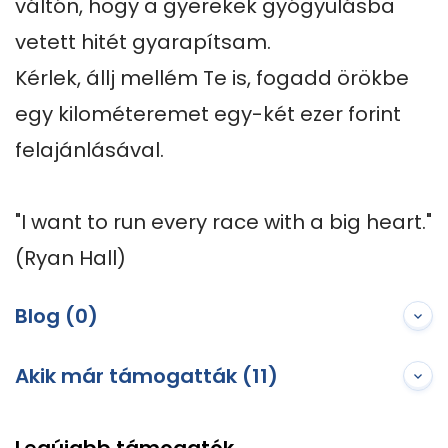
váltón, hogy a gyerekek gyógyulásba 
vetett hitét gyarapítsam. 

Kérlek, állj mellém Te is, fogadd örökbe 
egy kilométeremet egy-két ezer forint 
felajánlásával. 

"I want to run every race with a big heart." 
(Ryan Hall)
Blog (0)
Akik már támogatták (11)