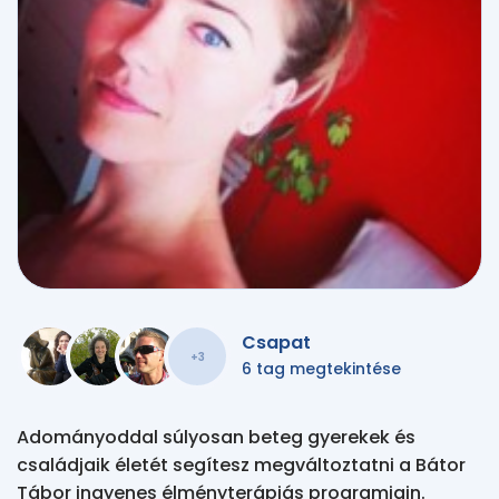
Csapat
+3
6 tag megtekintése
Adományoddal súlyosan beteg gyerekek és
családjaik életét segítesz megváltoztatni a Bátor
Tábor ingyenes élményterápiás programjain.