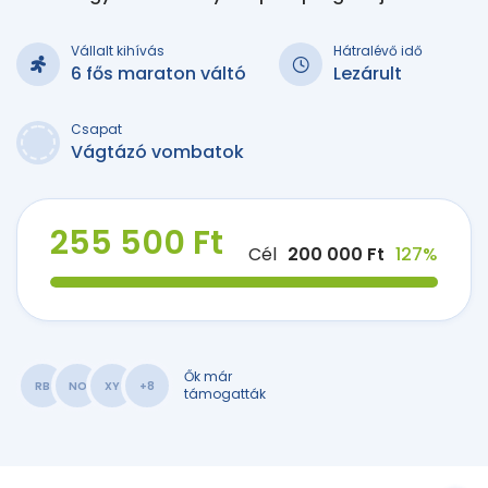
Vállalt kihívás
Hátralévő idő
6 fős maraton váltó
Lezárult
Csapat
Vágtázó vombatok
255 500 Ft
Cél
200 000 Ft
127%
Ők már
RB
NO
XY
+8
támogatták