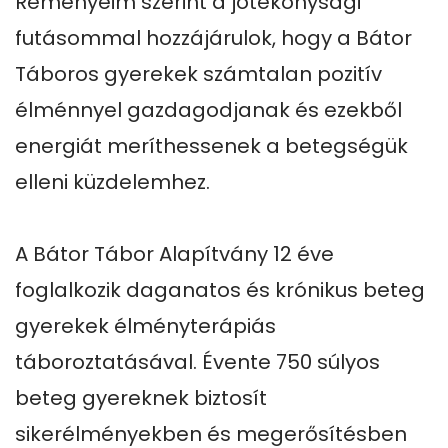
Reményeim szerint a jótékonysági 
futásommal hozzájárulok, hogy a Bátor 
Táboros gyerekek számtalan pozitív 
élménnyel gazdagodjanak és ezekből 
energiát meríthessenek a betegségük 
elleni küzdelemhez.

A Bátor Tábor Alapítvány 12 éve 
foglalkozik daganatos és krónikus beteg 
gyerekek élményterápiás 
táboroztatásával. Évente 750 súlyos 
beteg gyereknek biztosít 
sikerélményekben és megerősítésben 