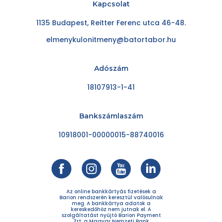
Kapcsolat
1135 Budapest, Reitter Ferenc utca 46-48.
elmenykulonitmeny@batortabor.hu
Adószám
18107913-1-41
Bankszámlaszám
10918001-00000015-88740016
Az online bankkártyás fizetések a
Barion rendszerén keresztül valósulnak
meg. A bankkártya adatok a
kereskedőhöz nem jutnak el. A
szolgáltatást nyújtó Barion Payment
Zrt. a Magyar Nemzeti Bank