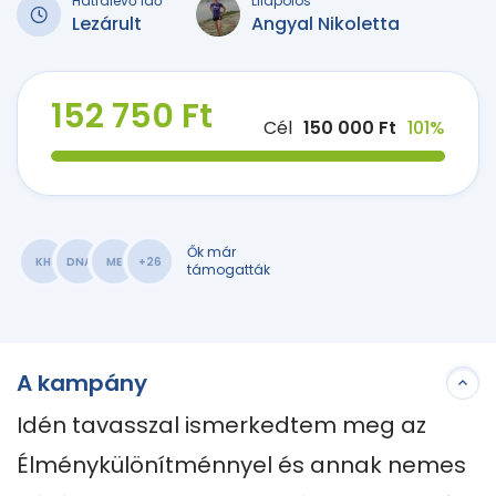
Hátralévő idő
Lilapólós
Lezárult
Angyal Nikoletta
152 750 Ft
Cél
150 000 Ft
101%
Ők már
KH
DNA
ME
+26
támogatták
A kampány
Idén tavasszal ismerkedtem meg az 
Élménykülönítménnyel és annak nemes 