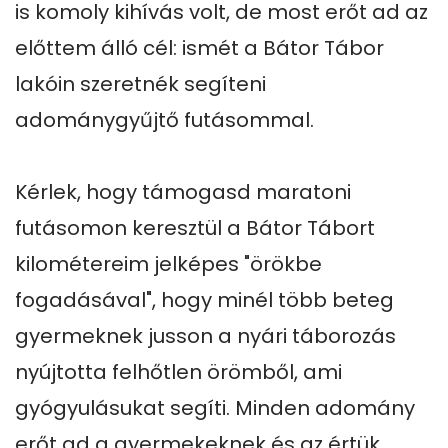
is komoly kihívás volt, de most erőt ad az 
előttem álló cél: ismét a Bátor Tábor 
lakóin szeretnék segíteni 
adománygyűjtő futásommal.

Kérlek, hogy támogasd maratoni 
futásomon keresztül a Bátor Tábort 
kilométereim jelképes "örökbe 
fogadásával", hogy minél több beteg 
gyermeknek jusson a nyári táborozás 
nyújtotta felhőtlen örömből, ami 
gyógyulásukat segíti. Minden adomány 
erőt ad a gyermekeknek és az értük 