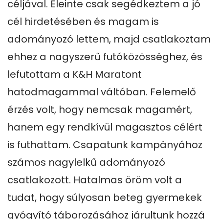
céljával. Eleinte csak segédkeztem a jó 
cél hirdetésében és magam is 
adományozó lettem, majd csatlakoztam 
ehhez a nagyszerű futóközösséghez, és 
lefutottam a K&H Maratont 
hatodmagammal váltóban. Felemelő 
érzés volt, hogy nemcsak magamért, 
hanem egy rendkívül magasztos célért 
is futhattam. Csapatunk kampányához 
számos nagylelkű adományozó 
csatlakozott. Hatalmas öröm volt a 
tudat, hogy súlyosan beteg gyermekek 
gyógyító táborozásához járultunk hozzá 