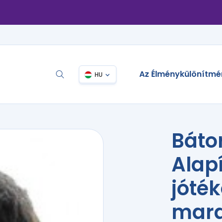
Az Élménykülönítmé
HU
Báto
Alap
jóté
mara