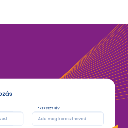
kozás
KERESZTNÉV