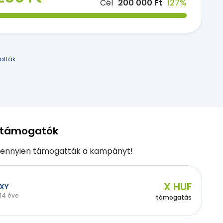
Cél
200 000 Ft
127%
r
atták
 támogatók
ennyien támogatták a kampányt!
X HUF
XY
14 éve
támogatás