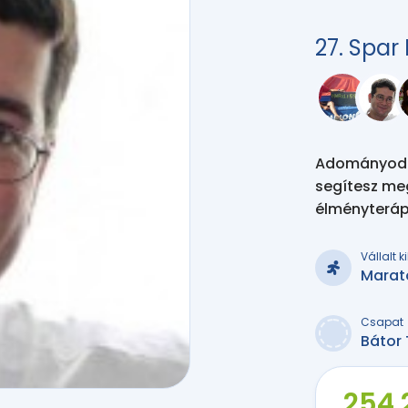
27. Spa
Adományodda
segítesz me
élményteráp
Vállalt 
Marat
Csapat
Bátor 
254 