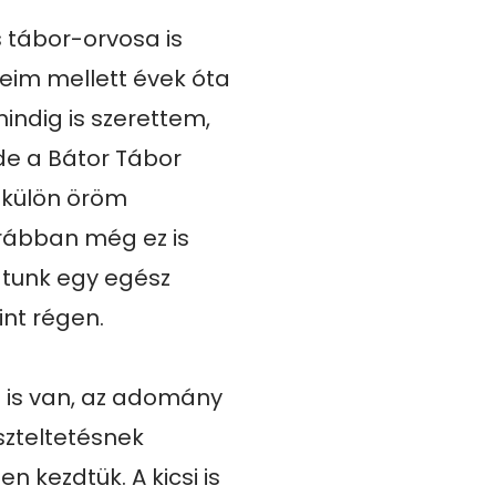
 tábor-orvosa is 
im mellett évek óta 
indig is szerettem, 
e a Bátor Tábor 
 külön öröm 
ábban még ez is 
atunk egy egész 
nt régen. 

 is van, az adomány 
szteltetésnek 
 kezdtük. A kicsi is 