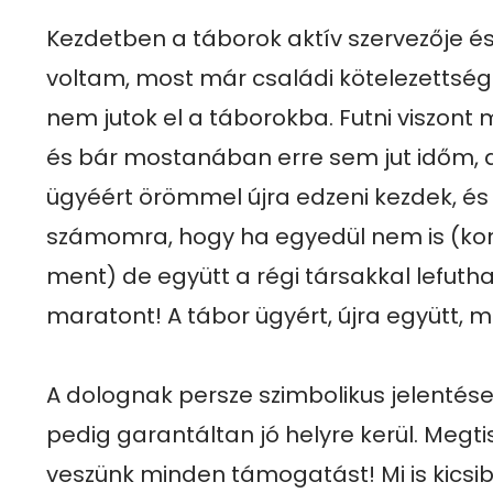
Kezdetben a táborok aktív szervezője és
voltam, most már családi kötelezettsége
nem jutok el a táborokba. Futni viszont m
és bár mostanában erre sem jut időm, d
ügyéért örömmel újra edzeni kezdek, és
számomra, hogy ha egyedül nem is (kor
ment) de együtt a régi társakkal lefuth
maratont! A tábor ügyért, újra együtt, mi
A dolognak persze szimbolikus jelentése
pedig garantáltan jó helyre kerül. Megti
veszünk minden támogatást! Mi is kicsiben