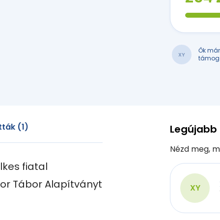
Ők má
XY
támog
ták (1)
Legújabb
Nézd meg, m
kes fiatal 
r Tábor Alapítványt 
XY