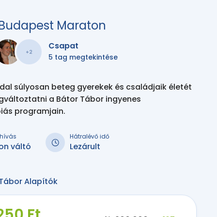
r Budapest Maraton
Csapat
+2
5 tag megtekintése
l súlyosan beteg gyerekek és családjaik életét
gváltoztatni a Bátor Tábor ingyenes
iás programjain.
kihívás
Hátralévő idő
on váltó
Lezárult
Tábor Alapítók
250 Ft