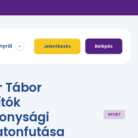
nyről
Jelentkezés
Belépés
r Tábor
ítók
konysági
SPORT
tonfutása