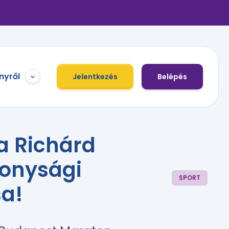
nyről
Jelentkezés
Belépés
a Richárd
konysági
SPORT
sa!