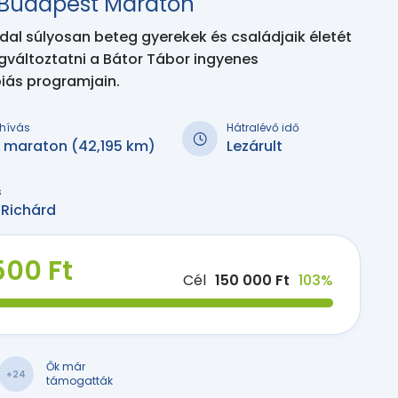
r Budapest Maraton
l súlyosan beteg gyerekek és családjaik életét
gváltoztatni a Bátor Tábor ingyenes
iás programjain.
kihívás
Hátralévő idő
i maraton (42,195 km)
Lezárult
s
 Richárd
500 Ft
Cél
150 000 Ft
103%
Ők már
+24
támogatták