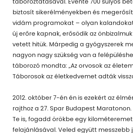
táboroztatásával. Évente 700 súlyos be
biztosít sikerélményekben és megerősí
vidám programokat – olyan kalandokat,
új erőre kapnak, erősödik az önbizalmuk
vetett hitük. Márpedig a gyógyszerek mell
nagyon nagy szükség van a felépüléshez
táborozó mondta: „Az orvosok az életeme
Táborosok az életkedvemet adták vissza
2012. október 7-én én is ezekért az élmé
rajthoz a 27. Spar Budapest Maratonon. K
Te is, fogadd örökbe egy kilométeremet e
felajánlásával. Veled együtt messzebb j