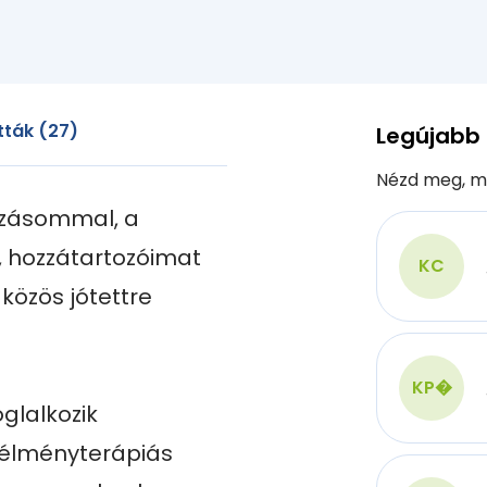
ták (27)
Legújabb
Nézd meg, m
zásommal, a 
 hozzátartozóimat 
KC
özös jótettre 
KP�
glalkozik 
élményterápiás 