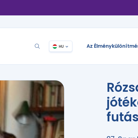
Az Élménykülönítmé
HU
Rózs
jóté
futá