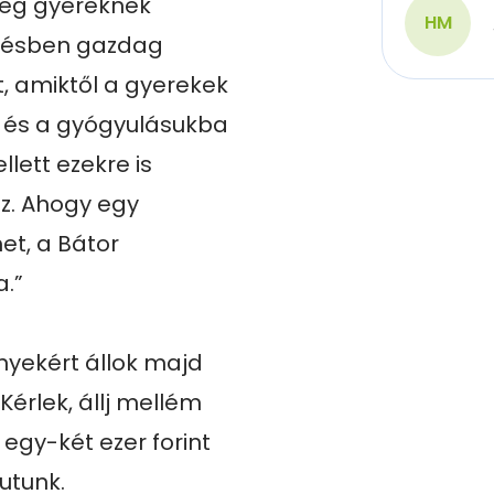
teg gyereknek 
HM
tésben gazdag 
 amiktől a gyerekek 
 és a gyógyulásukba 
ett ezekre is 
. Ahogy egy 
t, a Bátor 
.”

nyekért állok majd 
érlek, állj mellém 
gy-két ezer forint 
utunk.