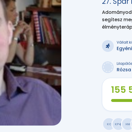
27. Spa
Adományodda
segítesz me
élményteráp
Vállalt 
Egyén
Lilapóló
Rózsa
155 
KC
KP�
HM