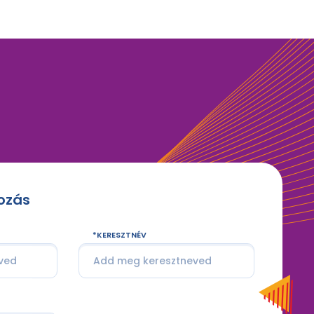
kozás
KERESZTNÉV