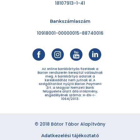
18107913-1-41
Bankszámlaszám
10918001-00000015-88740016
Az online bankkártyás fizetések a
Barion rendszerén keresztül valósulnak
meg. A bankkártya adatok a
kereskedőhöz nem jutnak el. A
szolgáltatást nyújtó Barion Payment
Zrt. a Magyar Nemzeti Bank
felügyelete alatt álló intézmény,
engedélyének száma: H-EN-I-
1064/2013.
© 2018 Bátor Tábor Alapítvány
Adatkezelési tájékoztató