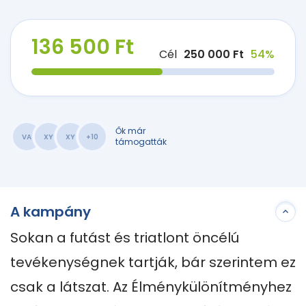
136 500 Ft
Cél
250 000 Ft
54%
Ők már
VA
XY
XY
+10
támogatták
A kampány
Sokan a futást és triatlont öncélú 
tevékenységnek tartják, bár szerintem ez 
csak a látszat. Az Élménykülönítményhez 