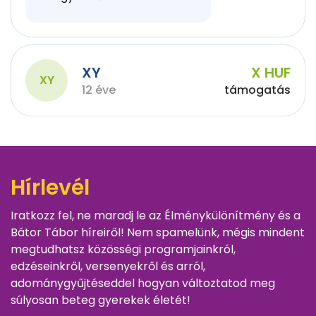
XY
X HUF
XY
12 éve
támogatás
Hírlevél
Iratkozz fel, ne maradj le az Élménykülönítmény és a
Bátor Tábor híreiről! Nem spamelünk, mégis mindent
megtudhatsz közösségi programjainkról,
edzéseinkről, versenyekről és arról,
adománygyűjtéseddel hogyan változtatod meg
súlyosan beteg gyerekek életét!