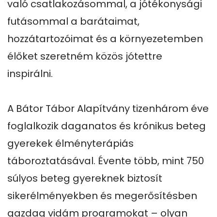
való csatlakozásommal, a jótékonysági 
futásommal a barátaimat, 
hozzátartozóimat és a környezetemben 
élőket szeretném közös jótettre 
inspirálni. 

A Bátor Tábor Alapítvány tizenhárom éve 
foglalkozik daganatos és krónikus beteg 
gyerekek élményterápiás 
táboroztatásával. Évente több, mint 750 
súlyos beteg gyereknek biztosít 
sikerélményekben és megerősítésben 
gazdag vidám programokat – olyan 