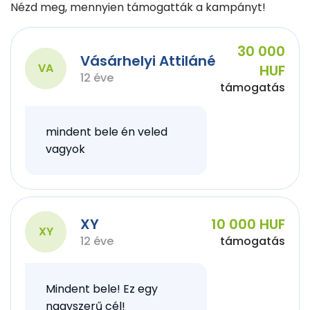
Nézd meg, mennyien támogatták a kampányt!
30 000
Vásárhelyi Attiláné
VA
HUF
12 éve
támogatás
mindent bele én veled
vagyok
XY
10 000 HUF
XY
12 éve
támogatás
Mindent bele! Ez egy
nagyszerű cél!