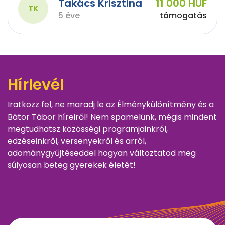
Takács Krisztina
11 000 HUF
TK
5 éve
támogatás
Hírlevél
Iratkozz fel, ne maradj le az Élménykülönítmény és a
Bátor Tábor híreiről! Nem spamelünk, mégis mindent
megtudhatsz közösségi programjainkról,
edzéseinkről, versenyekről és arról,
adománygyűjtéseddel hogyan változtatod meg
súlyosan beteg gyerekek életét!