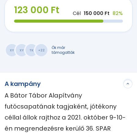
123 000 Ft
Cél
150 000 Ft
82%
Ők már
XY
XY
TK
+22
támogatták
A kampány
A Bátor Tábor Alapítvány 
futócsapatának tagjaként, jótékony 
céllal állok rajthoz a 2021. október 9-10-
én megrendezésre kerülő 36. SPAR 