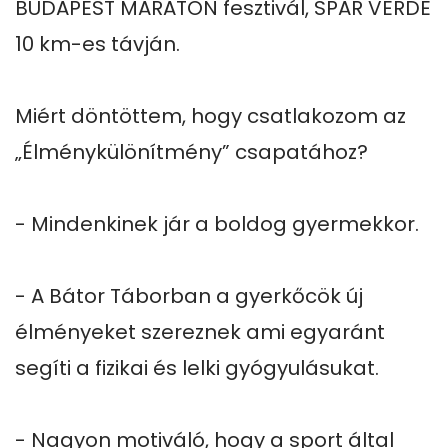
BUDAPEST MARATON fesztivál, SPAR VERDE 
10 km-es távján.

Miért döntöttem, hogy csatlakozom az 
„Élménykülönítmény” csapatához?

- Mindenkinek jár a boldog gyermekkor.

- A Bátor Táborban a gyerkőcök új 
élményeket szereznek ami egyaránt 
segíti a fizikai és lelki gyógyulásukat.

- Nagyon motiváló, hogy a sport által 