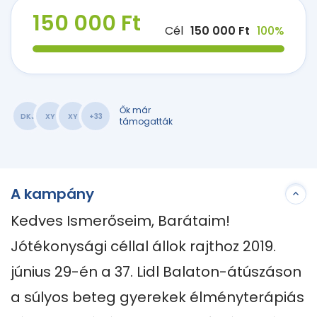
150 000 Ft
Cél
150 000 Ft
100%
Ők már
DKJ
XY
XY
+33
támogatták
A kampány
Kedves Ismerőseim, Barátaim!

Jótékonysági céllal állok rajthoz 2019. 
június 29-én a 37. Lidl Balaton-átúszáson 
a súlyos beteg gyerekek élményterápiás 