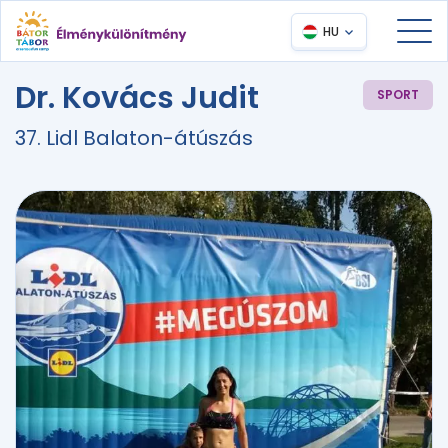
HU
Dr. Kovács Judit
SPORT
37. Lidl Balaton-átúszás