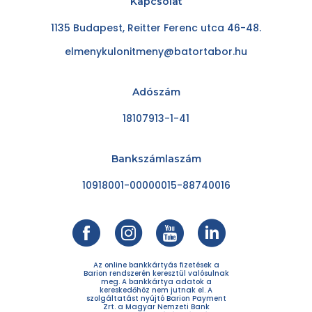
Kapcsolat
1135 Budapest, Reitter Ferenc utca 46-48.
elmenykulonitmeny@batortabor.hu
Adószám
18107913-1-41
Bankszámlaszám
10918001-00000015-88740016
Az online bankkártyás fizetések a
Barion rendszerén keresztül valósulnak
meg. A bankkártya adatok a
kereskedőhöz nem jutnak el. A
szolgáltatást nyújtó Barion Payment
Zrt. a Magyar Nemzeti Bank