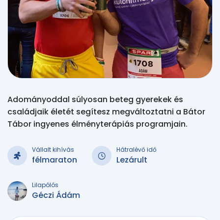
Adományoddal súlyosan beteg gyerekek és
családjaik életét segítesz megváltoztatni a Bátor
Tábor ingyenes élményterápiás programjain.
Vállalt kihívás
Hátralévő idő
félmaraton
Lezárult
Lilapólós
Géczi Ádám