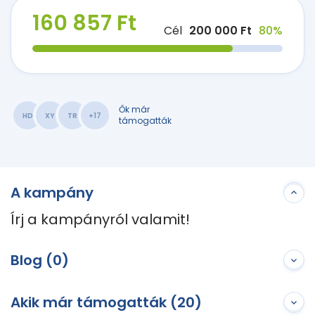
160 857 Ft
Cél
200 000 Ft
80%
Ők már
HD
XY
TR
+17
támogatták
A kampány
Írj a kampányról valamit!
Blog (0)
Akik már támogatták (20)