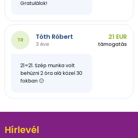
Gratulálok!
Tóth Róbert
21 EUR
TR
3 éve
támogatás
21=21. Szép munka volt
behúzni 2 óra alá közel 30
fokban 🙂
Hírlevél