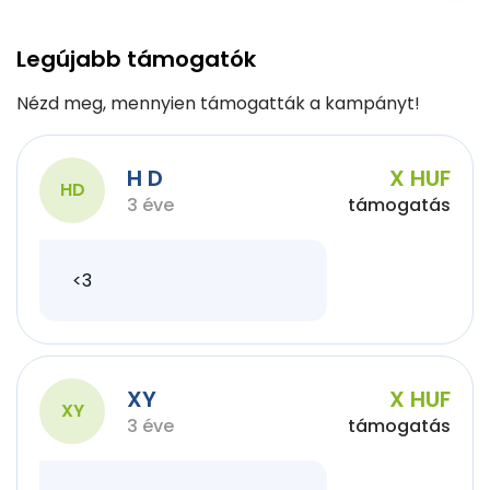
Legújabb támogatók
Nézd meg, mennyien támogatták a kampányt!
H D
X HUF
HD
3 éve
támogatás
<3
XY
X HUF
XY
3 éve
támogatás