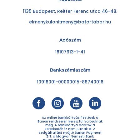
1135 Budapest, Reitter Ferenc utca 46-48.
elmenykulonitmeny@batortabor.hu
Adószám
18107913-1-41
Bankszámlaszám
10918001-00000015-88740016
Az online bankkártyás fizetések a
Barion rendszerén keresztül valósulnak
meg. A bankkártya adatok a
kereskedőhöz nem jutnak el. A
szolgáltatást nyújtó Barion Payment
Zrt. a Magyar Nemzeti Bank