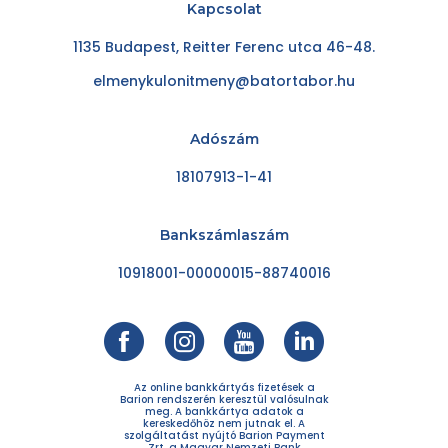
Kapcsolat
1135 Budapest, Reitter Ferenc utca 46-48.
elmenykulonitmeny@batortabor.hu
Adószám
18107913-1-41
Bankszámlaszám
10918001-00000015-88740016
Az online bankkártyás fizetések a
Barion rendszerén keresztül valósulnak
meg. A bankkártya adatok a
kereskedőhöz nem jutnak el. A
szolgáltatást nyújtó Barion Payment
Zrt. a Magyar Nemzeti Bank