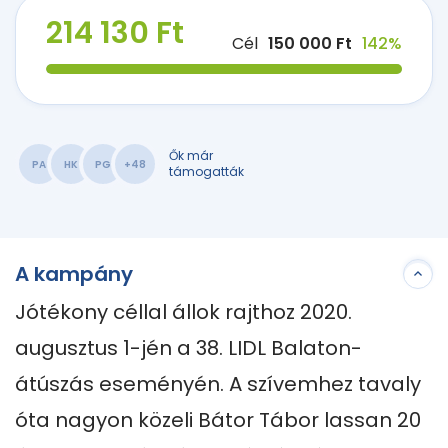
214 130 Ft
Cél
150 000 Ft
142%
Ők már
PA
HK
PG
+48
támogatták
A kampány
Jótékony céllal állok rajthoz 2020. 
augusztus 1-jén a 38. LIDL Balaton-
átúszás eseményén. A szívemhez tavaly 
óta nagyon közeli Bátor Tábor lassan 20 