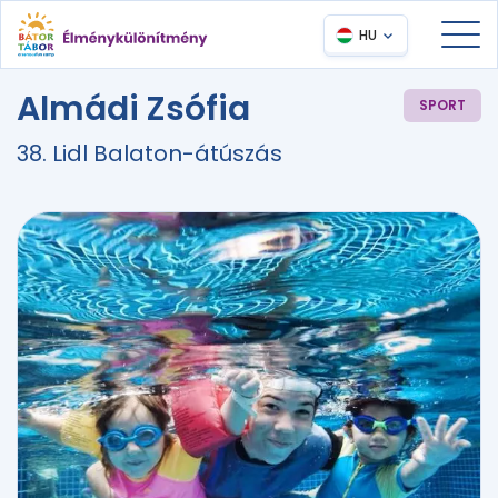
HU
Almádi Zsófia
SPORT
38. Lidl Balaton-átúszás