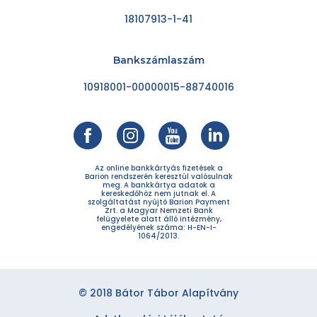
18107913-1-41
Bankszámlaszám
10918001-00000015-88740016
Az online bankkártyás fizetések a
Barion rendszerén keresztül valósulnak
meg. A bankkártya adatok a
kereskedőhöz nem jutnak el. A
szolgáltatást nyújtó Barion Payment
Zrt. a Magyar Nemzeti Bank
felügyelete alatt álló intézmény,
engedélyének száma: H-EN-I-
1064/2013.
© 2018 Bátor Tábor Alapítvány