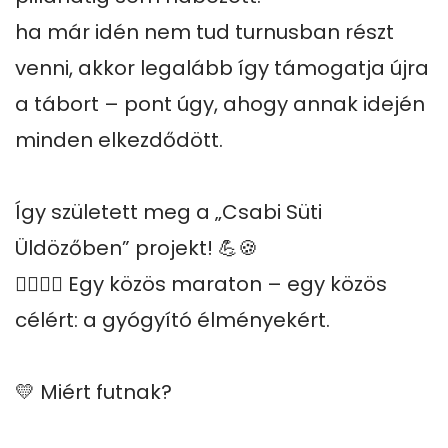
ha már idén nem tud turnusban részt 
venni, akkor legalább így támogatja újra 
a tábort – pont úgy, ahogy annak idején 
minden elkezdődött.

Így született meg a „Csabi Süti 
Üldözőben” projekt! 💪🍪

🏃‍♂️🏃‍♂️ Egy közös maraton – egy közös 
célért: a gyógyító élményekért.

💛 Miért futnak?
