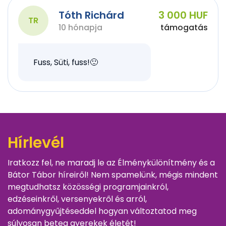
Tóth Richárd
3 000 HUF
TR
10 hónapja
támogatás
Fuss, Süti, fuss!🙂
Hírlevél
Iratkozz fel, ne maradj le az Élménykülönítmény és a
Bátor Tábor híreiről! Nem spamelünk, mégis mindent
megtudhatsz közösségi programjainkról,
edzéseinkről, versenyekről és arról,
adománygyűjtéseddel hogyan változtatod meg
súlyosan beteg gyerekek életét!