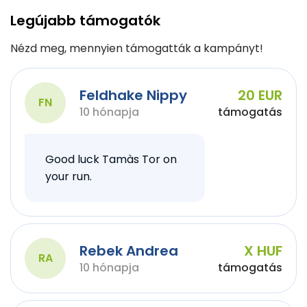
Legújabb támogatók
Nézd meg, mennyien támogatták a kampányt!
Feldhake Nippy
20 EUR
FN
10 hónapja
támogatás
Good luck Tamàs Tor on
your run.
Rebek Andrea
X HUF
RA
10 hónapja
támogatás