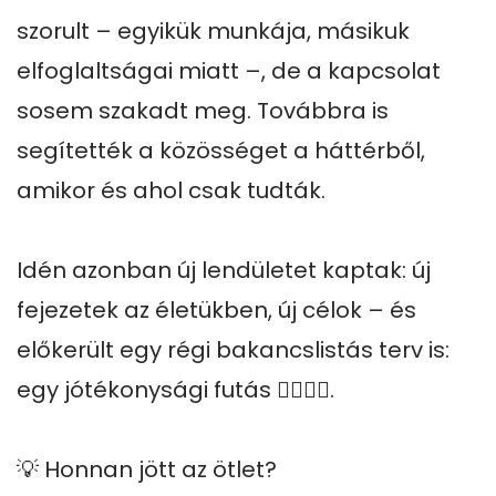
szorult – egyikük munkája, másikuk 
elfoglaltságai miatt –, de a kapcsolat 
sosem szakadt meg. Továbbra is 
segítették a közösséget a háttérből, 
amikor és ahol csak tudták.

Idén azonban új lendületet kaptak: új 
fejezetek az életükben, új célok – és 
előkerült egy régi bakancslistás terv is: 
egy jótékonysági futás 🏃‍♂️🏃‍♂️.

💡 Honnan jött az ötlet?
