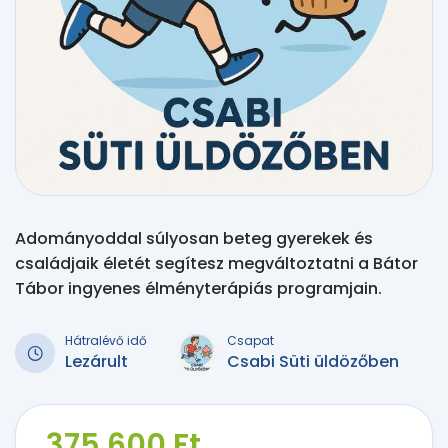
Adományoddal súlyosan beteg gyerekek és
családjaik életét segítesz megváltoztatni a Bátor
Tábor ingyenes élményterápiás programjain.
Hátralévő idő
Csapat
Lezárult
Csabi Süti üldözőben
375 600 Ft