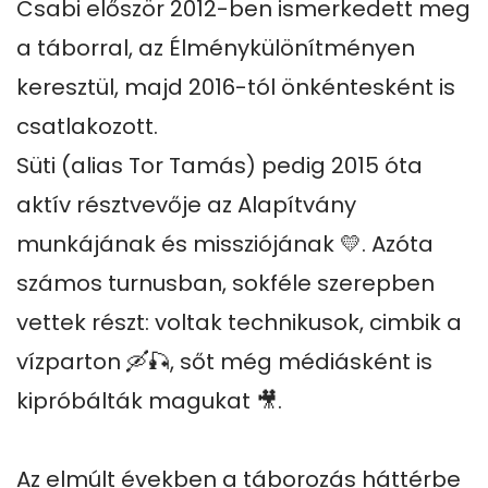
Csabi először 2012-ben ismerkedett meg 
a táborral, az Élménykülönítményen 
keresztül, majd 2016-tól önkéntesként is 
csatlakozott.

Süti (alias Tor Tamás) pedig 2015 óta 
aktív résztvevője az Alapítvány 
munkájának és missziójának 💛. Azóta 
számos turnusban, sokféle szerepben 
vettek részt: voltak technikusok, cimbik a 
vízparton 🛶🎣, sőt még médiásként is 
kipróbálták magukat 🎥.

Az elmúlt években a táborozás háttérbe 