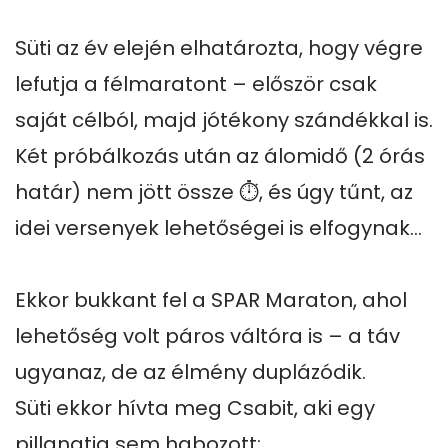
Süti az év elején elhatározta, hogy végre 
lefutja a félmaratont – először csak 
saját célból, majd jótékony szándékkal is.

Két próbálkozás után az álomidő (2 órás 
határ) nem jött össze ⏱️, és úgy tűnt, az 
idei versenyek lehetőségei is elfogynak...

Ekkor bukkant fel a SPAR Maraton, ahol 
lehetőség volt páros váltóra is – a táv 
ugyanaz, de az élmény duplázódik.

Süti ekkor hívta meg Csabit, aki egy 
pillanatig sem habozott:
