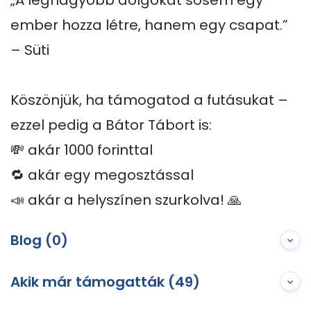
„A legnagyobb dolgokat sosem egy 
ember hozza létre, hanem egy csapat.” 
– Süti

Köszönjük, ha támogatod a futásukat – 
ezzel pedig a Bátor Tábort is:

💸 akár 1000 forinttal

🔁 akár egy megosztással

📣 akár a helyszínen szurkolva! 🙏
Blog (0)
Akik már támogatták (49)