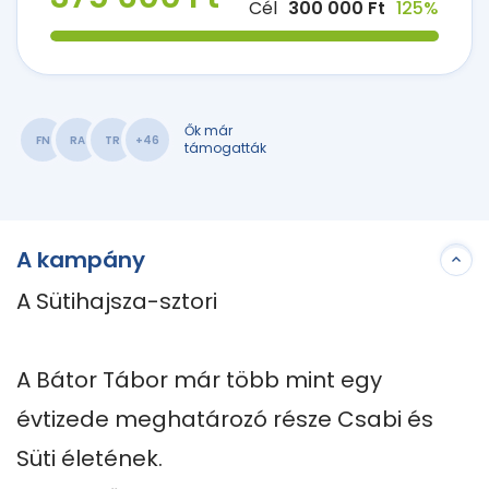
Cél
300 000 Ft
125%
Ők már
FN
RA
TR
+46
támogatták
A kampány
A Sütihajsza-sztori

A Bátor Tábor már több mint egy 
évtizede meghatározó része Csabi és 
Süti életének.
