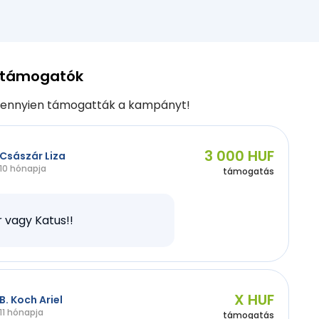
 támogatók
ennyien támogatták a kampányt!
3 000 HUF
Császár Liza
10 hónapja
támogatás
 vagy Katus!!
X HUF
B. Koch Ariel
11 hónapja
támogatás