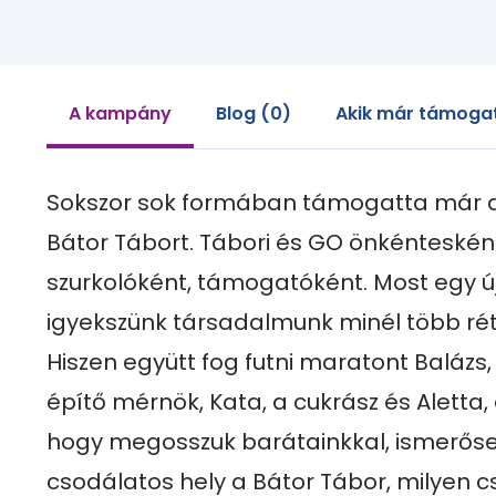
A kampány
Blog (0)
Akik már támoga
Sokszor sok formában támogatta már a 
Bátor Tábort. Tábori és GO önkéntesként,
szurkolóként, támogatóként. Most egy új
igyekszünk társadalmunk minél több rét
Hiszen együtt fog futni maratont Balázs, a
építő mérnök, Kata, a cukrász és Aletta, a
hogy megosszuk barátainkkal, ismerősei
csodálatos hely a Bátor Tábor, milyen c