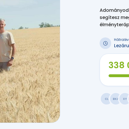
Adományodda
segítesz me
élményteráp
Hátralév
Lezáru
338 
CL
BKA
XY