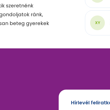
ik szeretnénk 
 gondoljatok ránk, 
san beteg gyerekek 
XY
Hírlevél felirat