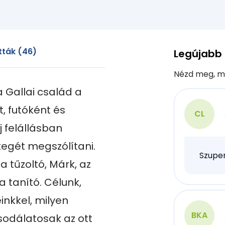
tták (46)
Legújabb
Nézd meg, m
Gallai család a 
 futóként és 
CL
 felállásban 
egét megszólítani. 
Szuper
 tűzoltó, Márk, az 
 tanító. Célunk, 
nkkel, milyen 
BKA
sodálatosak az ott 