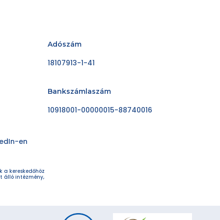
Adószám
18107913-1-41
Bankszámlaszám
10918001-00000015-88740016
kedIn-en
ok a kereskedőhöz
t álló intézmény,