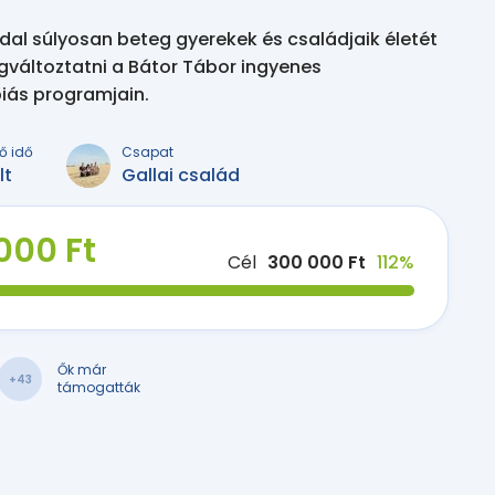
l súlyosan beteg gyerekek és családjaik életét
gváltoztatni a Bátor Tábor ingyenes
iás programjain.
ő idő
Csapat
lt
Gallai család
000 Ft
Cél
300 000 Ft
112%
Ők már
+43
támogatták