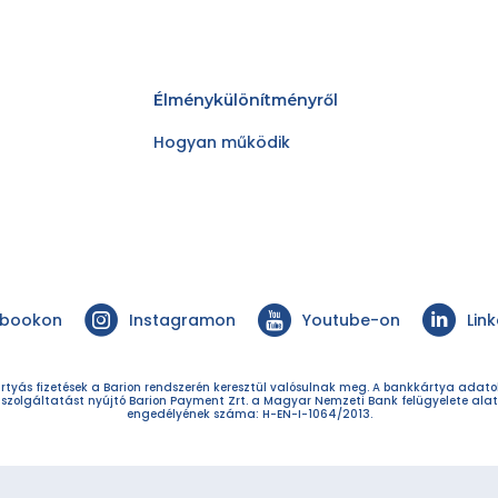
Élménykülönítményről
Hogyan működik
ebookon
Instagramon
Youtube-on
Lin
rtyás fizetések a Barion rendszerén keresztül valósulnak meg. A bankkártya adat
 szolgáltatást nyújtó Barion Payment Zrt. a Magyar Nemzeti Bank felügyelete alat
engedélyének száma: H-EN-I-1064/2013.