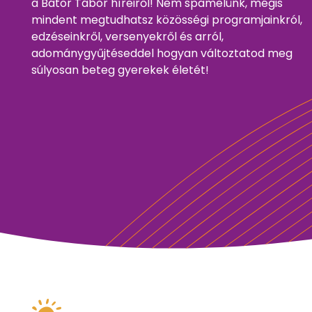
a Bátor Tábor híreiről! Nem spamelünk, mégis
mindent megtudhatsz közösségi programjainkról,
edzéseinkről, versenyekről és arról,
adománygyűjtéseddel hogyan változtatod meg
súlyosan beteg gyerekek életét!