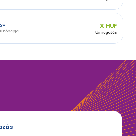
X HUF
XY
11 hónapja
támogatás
kozás