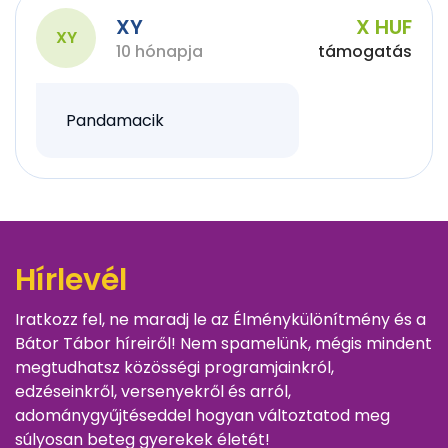
XY
X HUF
XY
10 hónapja
támogatás
Pandamacik
Hírlevél
Iratkozz fel, ne maradj le az Élménykülönítmény és a
Bátor Tábor híreiről! Nem spamelünk, mégis mindent
megtudhatsz közösségi programjainkról,
edzéseinkről, versenyekről és arról,
adománygyűjtéseddel hogyan változtatod meg
súlyosan beteg gyerekek életét!