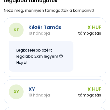
Legújabb támogatók
Nézd meg, mennyien támogatták a kampányt!
Kézér Tamás
X HUF
KT
10 hónapja
támogatás
Legközelebb azért
legalább 2km legyen! 😉
Hajrá!
XY
X HUF
XY
10 hónapja
támogatás