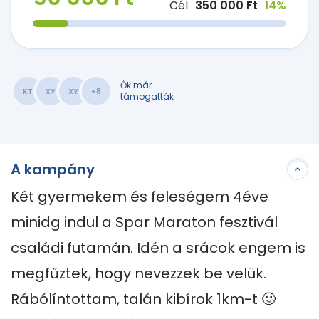
Cél
350 000 Ft
14%
Ők már
KT
XY
XY
+8
támogatták
A kampány
Két gyermekem és feleségem 4éve 
minidg indul a Spar Maraton fesztivál 
családi futamán. Idén a srácok engem is 
megfűztek, hogy nevezzek be velük. 
Rábólíntottam, talán kibírok 1km-t 🙂
