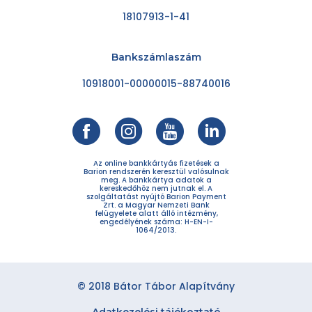
18107913-1-41
Bankszámlaszám
10918001-00000015-88740016
Az online bankkártyás fizetések a
Barion rendszerén keresztül valósulnak
meg. A bankkártya adatok a
kereskedőhöz nem jutnak el. A
szolgáltatást nyújtó Barion Payment
Zrt. a Magyar Nemzeti Bank
felügyelete alatt álló intézmény,
engedélyének száma: H-EN-I-
1064/2013.
© 2018 Bátor Tábor Alapítvány