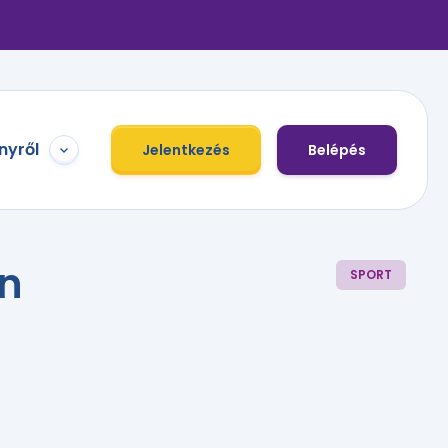
nyről
Jelentkezés
Belépés
on
SPORT