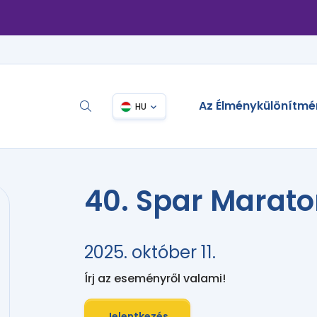
Az Élménykülönítmé
HU
40. Spar Marat
2025. október 11.
Írj az eseményről valami!
Jelentkezés