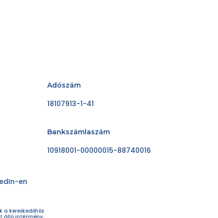
Adószám
18107913-1-41
Bankszámlaszám
10918001-00000015-88740016
kedIn-en
ok a kereskedőhöz
t álló intézmény,