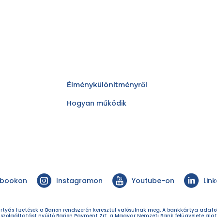
Élménykülönítményről
Hogyan működik
ebookon
Instagramon
Youtube-on
Lin
rtyás fizetések a Barion rendszerén keresztül valósulnak meg. A bankkártya adat
 szolgáltatást nyújtó Barion Payment Zrt. a Magyar Nemzeti Bank felügyelete alat