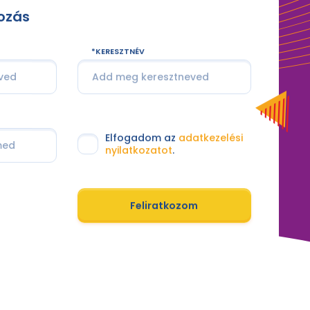
kozás
KERESZTNÉV
Elfogadom az
adatkezelési
nyilatkozatot
.
Feliratkozom