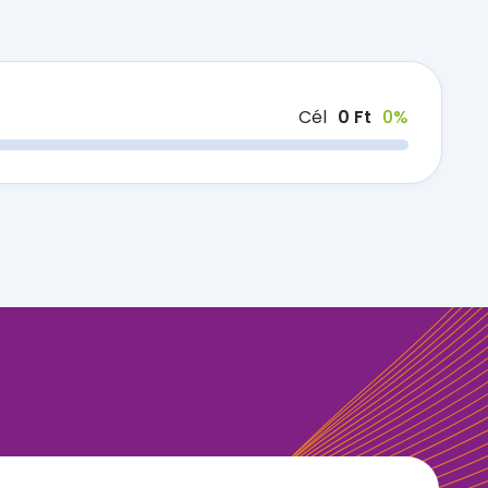
Cél
0 Ft
0%