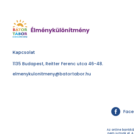
Kapcsolat
1135 Budapest, Reitter Ferenc utca 46-48.
elmenykulonitmeny@batortabor.hu
Fac
Az online bankká
nem jutnak el. A