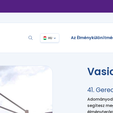
Az Élménykülönítmé
HU
Vasi
41. Gere
Adományodda
segítesz me
élményteráp