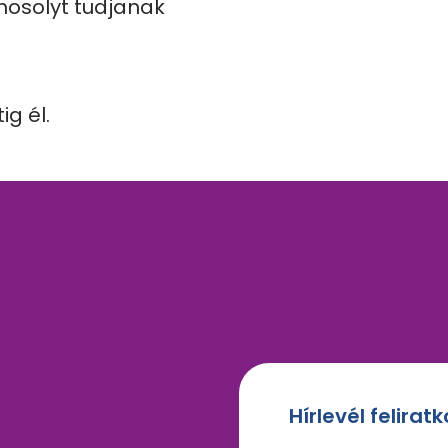
osolyt tudjanak 
g él.
Hírlevél felirat