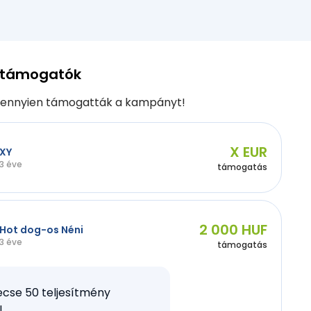
 támogatók
ennyien támogatták a kampányt!
X EUR
XY
3 éve
támogatás
2 000 HUF
Hot dog-os Néni
3 éve
támogatás
cse 50 teljesítmény
l