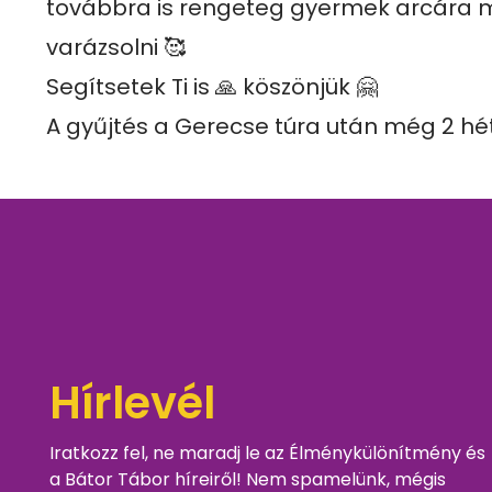
továbbra is rengeteg gyermek arcára m
varázsolni 🥰

Segítsetek Ti is 🙏 köszönjük 🤗

A gyűjtés a Gerecse túra után még 2 héti
Hírlevél
Iratkozz fel, ne maradj le az Élménykülönítmény és
a Bátor Tábor híreiről! Nem spamelünk, mégis