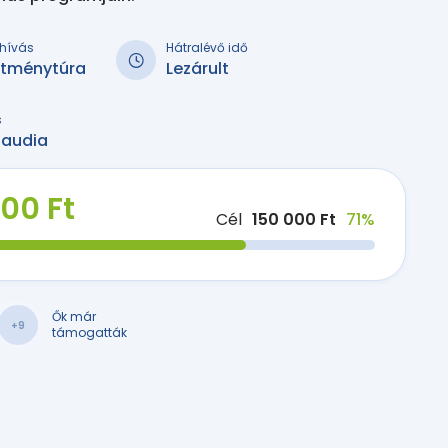
kihívás
Hátralévő idő
sítménytúra
Lezárult
s
laudia
200 Ft
Cél
150 000 Ft
71%
Ők már
+9
támogatták