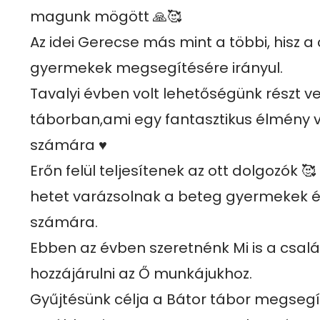
magunk mögött 🙏🥰 

Az idei Gerecse más mint a többi, hisz a 
gyermekek megsegítésére irányul. 

Tavalyi évben volt lehetőségünk részt ve
táborban,ami egy fantasztikus élmény vo
számára ♥️

Erőn felül teljesítenek az ott dolgozók 
hetet varázsolnak a beteg gyermekek és
számára. 

Ebben az évben szeretnénk Mi is a csa
hozzájárulni az Ő munkájukhoz.

Gyűjtésünk célja a Bátor tábor megsegít