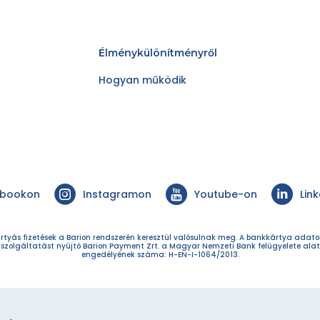
Élménykülönítményről
Hogyan működik
ebookon
Instagramon
Youtube-on
Lin
rtyás fizetések a Barion rendszerén keresztül valósulnak meg. A bankkártya adat
 szolgáltatást nyújtó Barion Payment Zrt. a Magyar Nemzeti Bank felügyelete alat
engedélyének száma: H-EN-I-1064/2013.