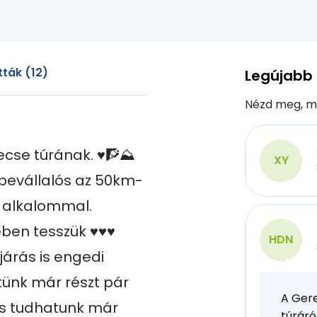
ták (12)
Legújabb
Nézd meg, m
se túrának. ♥️🧗⛰️
XY
evállalós az 50km-
 alkalommal.

n tesszük ♥️♥️♥️

HDN
járás is engedi 
tünk már részt pár 
A Gere
is tudhatunk már 
túráró