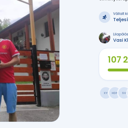
Vállalt 
Telje
Lilapóló
Vasi K
107 
XY
HDN
SV