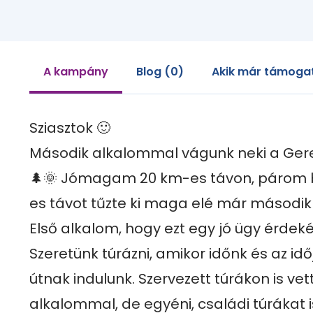
A kampány
Blog (0)
Akik már támogat
Sziasztok 🙂 

Második alkalommal vágunk neki a Gerec
🌲🌞 Jómagam 20 km-es távon, párom b
es távot tűzte ki maga elé már második
Első alkalom, hogy ezt egy jó ügy érdekébe
Szeretünk túrázni, amikor időnk és az idő
útnak indulunk. Szervezett túrákon is vet
alkalommal, de egyéni, családi túrákat 