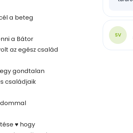
cél a beteg 
SV
nni a Bátor 
lt az egész család 
 egy gondtalan 
 családjaik 
ládommal 
ése ♥️ hogy 