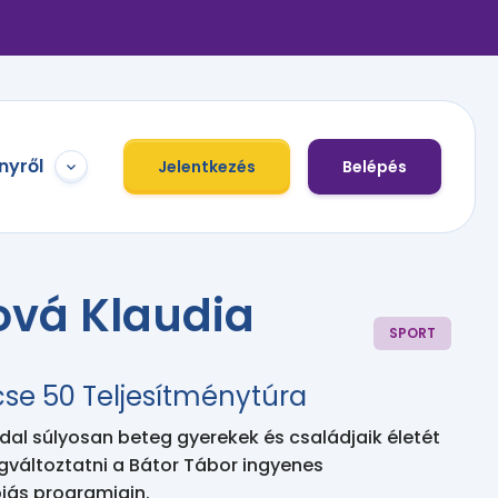
nyről
Jelentkezés
Belépés
ová Klaudia
SPORT
cse 50 Teljesítménytúra
l súlyosan beteg gyerekek és családjaik életét
gváltoztatni a Bátor Tábor ingyenes
iás programjain.