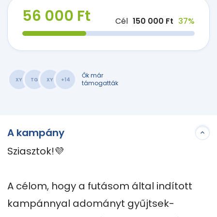
56 000 Ft
Cél
150 000 Ft
37%
Ők már
XY
TG
XY
+14
támogatták
A kampány
Sziasztok!💜

A célom, hogy a futásom által indított 
kampánnyal adományt gyűjtsek- 