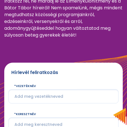
Iratkozz fel, ne maradj le az Élménykülönítmény és a
Bátor Tábor híreiről! Nem spamelünk, mégis mindent
megtudhatsz közösségi programjainkról,
edzéseinkről, versenyekről és arról,
adománygyűjtéseddel hogyan változtatod meg
súlyosan beteg gyerekek életét!
Hírlevél feliratkozás
VEZETÉKNÉV
KERESZTNÉV