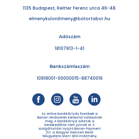
1135 Budapest, Reitter Ferenc utca 46-48.
elmenykulonitmeny@batortabor.hu
Adószám
18107913-1-41
Bankszámlaszám
10918001-00000015-88740016
Az online bankkártyás fizetések a
Barion rendszerén keresztül valósulnak
meg. A bankkártya adatok a
kereskedőhöz nem jutnak el. A
szolgáltatást nyújtó Barion Payment
Zrt. a Magyar Nemzeti Bank
felügyelete alatt álló intézmény,