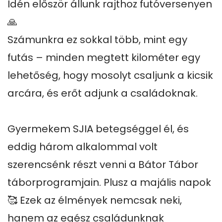
Idén először állunk rajthoz futóversenyen 
🙏

Számunkra ez sokkal több, mint egy 
futás – minden megtett kilométer egy 
lehetőség, hogy mosolyt csaljunk a kicsik 
arcára, és erőt adjunk a családoknak.

Gyermekem SJIA betegséggel él, és 
eddig három alkalommal volt 
szerencsénk részt venni a Bátor Tábor 
táborprogramjain. Plusz a majális napok 
🥰 Ezek az élmények nemcsak neki, 
hanem az egész családunknak 