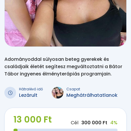
Adományoddal súlyosan beteg gyerekek és
családjaik életét segítesz megváltoztatni a Bátor
Tábor ingyenes élményterápiás programjain.
Hátralévő idő
Csapat
Lezárult
Meghátrálhatatlanok
13 000 Ft
Cél
300 000 Ft
4%