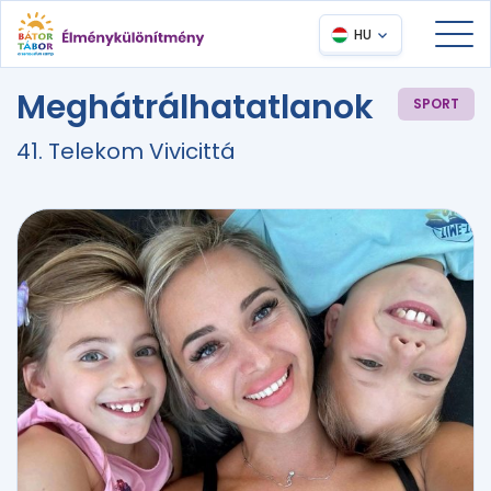
HU
Meghátrálhatatlanok
SPORT
41. Telekom Vivicittá