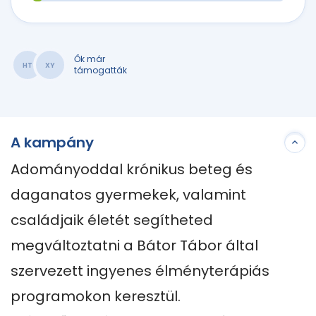
Ők már
HT
XY
támogatták
A kampány
Adományoddal krónikus beteg és 
daganatos gyermekek, valamint 
családjaik életét segítheted 
megváltoztatni a Bátor Tábor által 
szervezett ingyenes élményterápiás 
programokon keresztül.
