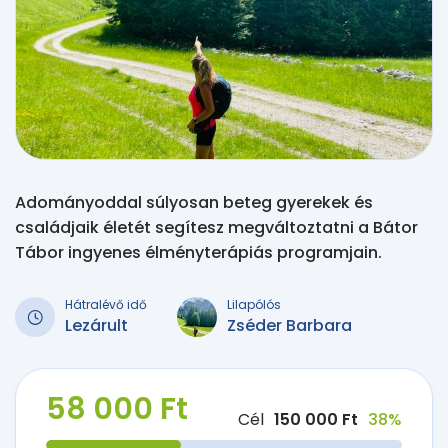
Adományoddal súlyosan beteg gyerekek és
családjaik életét segítesz megváltoztatni a Bátor
Tábor ingyenes élményterápiás programjain.
Hátralévő idő
Lilapólós
Lezárult
Zséder Barbara
58 000 Ft
Cél
150 000 Ft
38%