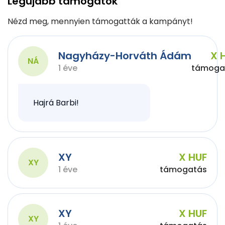
Legújabb támogatók
Nézd meg, mennyien támogatták a kampányt!
Nagyházy-Horváth Ádám
X 
NÁ
1 éve
támoga
Hajrá Barbi!
XY
X HUF
XY
1 éve
támogatás
XY
X HUF
XY