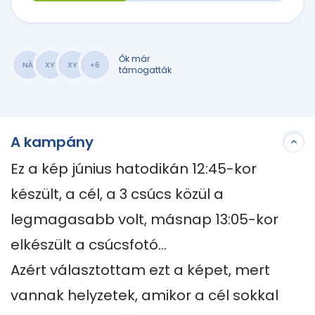
Ők már
NÁ
XY
XY
+6
támogatták
A kampány
Ez a kép június hatodikán 12:45-kor 
készült, a cél, a 3 csúcs közül a 
legmagasabb volt, másnap 13:05-kor 
elkészült a csúcsfotó… 

Azért választottam ezt a képet, mert 
vannak helyzetek, amikor a cél sokkal 