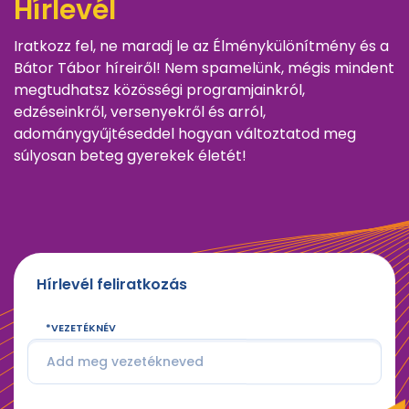
Hírlevél
Iratkozz fel, ne maradj le az Élménykülönítmény és a
Bátor Tábor híreiről! Nem spamelünk, mégis mindent
megtudhatsz közösségi programjainkról,
edzéseinkről, versenyekről és arról,
adománygyűjtéseddel hogyan változtatod meg
súlyosan beteg gyerekek életét!
Hírlevél feliratkozás
VEZETÉKNÉV