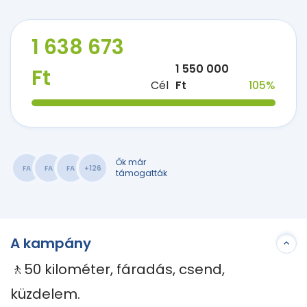
1 638 673
1 550 000
Ft
Cél
Ft
105%
Ők már
FA
FA
FA
+126
támogatták
A kampány
🚶50 kilométer, fáradás, csend, 
küzdelem.
