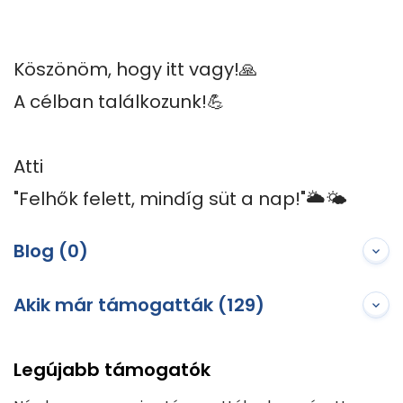
Köszönöm, hogy itt vagy!🙏

A célban találkozunk!💪

Atti

"Felhők felett, mindíg süt a nap!"🌥️🌤️
Blog (0)
Akik már támogatták (129)
Legújabb támogatók