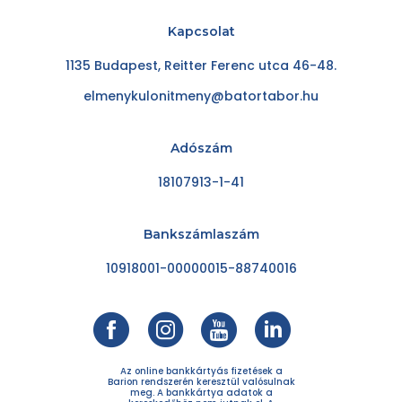
Kapcsolat
1135 Budapest, Reitter Ferenc utca 46-48.
elmenykulonitmeny@batortabor.hu
Adószám
18107913-1-41
Bankszámlaszám
10918001-00000015-88740016
Az online bankkártyás fizetések a
Barion rendszerén keresztül valósulnak
meg. A bankkártya adatok a