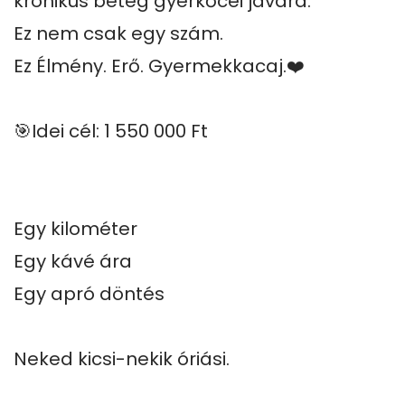
krónikus beteg gyerkőcei javára.

Ez nem csak egy szám.

Ez Élmény. Erő. Gyermekkacaj.❤️

🎯Idei cél: 1 550 000 Ft

Egy kilométer

Egy kávé ára

Egy apró döntés

Neked kicsi-nekik óriási.
