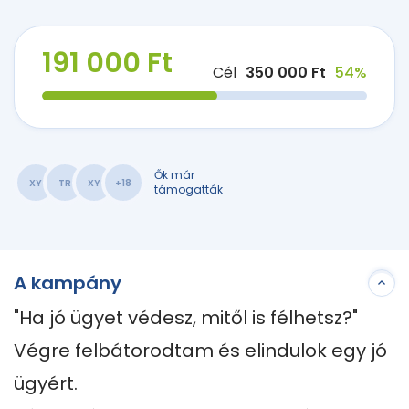
191 000 Ft
Cél
350 000 Ft
54%
Ők már
XY
TR
XY
+18
támogatták
A kampány
"Ha jó ügyet védesz, mitől is félhetsz?"

Végre felbátorodtam és elindulok egy jó 
ügyért.
