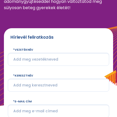
adománygyűjtéseddel hogyan változtatod meg
súlyosan beteg gyerekek életét!
Hírlevél feliratkozás
VEZETÉKNÉV
KERESZTNÉV
E-MAIL CÍM