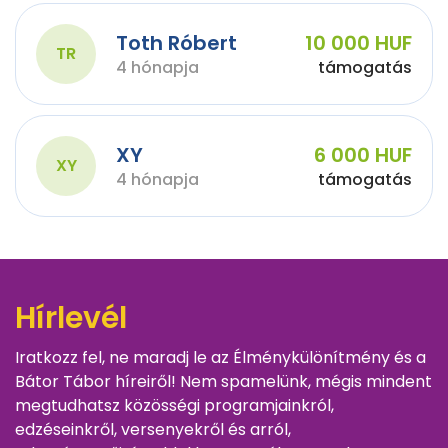
Toth Róbert
10 000 HUF
TR
4 hónapja
támogatás
XY
6 000 HUF
XY
4 hónapja
támogatás
Hírlevél
Iratkozz fel, ne maradj le az Élménykülönítmény és a
Bátor Tábor híreiről! Nem spamelünk, mégis mindent
megtudhatsz közösségi programjainkról,
edzéseinkről, versenyekről és arról,