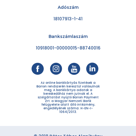
Adószám
18107913-1-41
Bankszámlaszám
10918001-00000015-88740016
Az online bankkártyás fizetések a
Barion rendszerén keresztül valósulnak
meg. A bankkártya adatok a
kereskedőhöz nem jutnak el. A
szolgáltatást nyújtó Barion Payment
Zrt. a Magyar Nemzeti Bank
felügyelete alatt álló intézmény,
engedélyének száma: H-EN-I-
1064/2013.