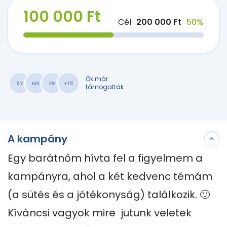
100 000 Ft
Cél
200 000 Ft
50%
Ők már
XY
MK
FR
+14
támogatták
A kampány
Egy barátnőm hívta fel a figyelmem a 
kampányra, ahol a két kedvenc témám 
(a sütés és a jótékonyság) találkozik. 🙂

Kíváncsi vagyok mire  jutunk veletek 