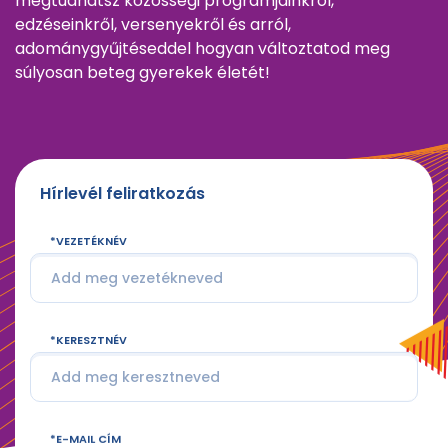
megtudhatsz közösségi programjainkról,
edzéseinkről, versenyekről és arról,
adománygyűjtéseddel hogyan változtatod meg
súlyosan beteg gyerekek életét!
Hírlevél feliratkozás
VEZETÉKNÉV
KERESZTNÉV
E-MAIL CÍM