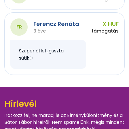
Ferencz Renáta
X HUF
FR
3 éve
támogatás
Szuper ötlet, guszta
sütik✨
Hírlevél
Iratkozz fel, ne maradj le az Élménykülönítmény és a
Bátor Tábor híreiről! Nem spamelünk, mégis mindent