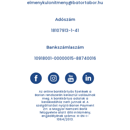
elmenykulonitmeny@batortabor.hu
Adószám
18107913-1-41
Bankszámlaszám
10918001-00000015-88740016
Az online bankkártyás fizetések a
Barion rendszerén keresztül valósulnak
meg. A bankkártya adatok a
kereskedőhöz nem jutnak el. A
szolgáltatást nyújtó Barion Payment
Zrt. a Magyar Nemzeti Bank
felügyelete alatt álló intézmény,
engedélyének száma: H-EN-I-
1064/2013.