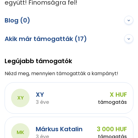
együtt! Finomságra fel!
Blog (0)
Akik már támogatták (17)
Legújabb támogatók
Nézd meg, mennyien támogatták a kampányt!
XY
X HUF
XY
3 éve
támogatás
Márkus Katalin
3 000 HUF
MK
3 éve
támogatás