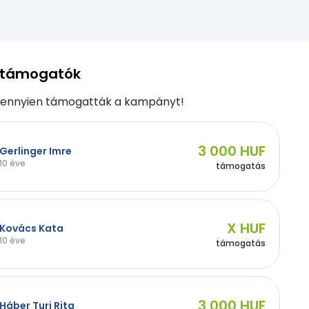
 támogatók
ennyien támogatták a kampányt!
3 000 HUF
Gerlinger Imre
10 éve
támogatás
X HUF
Kovács Kata
10 éve
támogatás
3 000 HUF
Háber Turi Rita