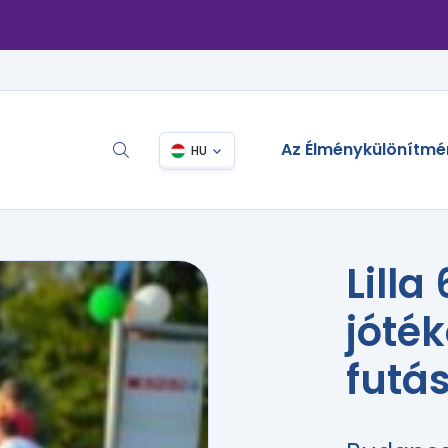
Az Élménykülönítmé
HU
Lill
jóté
futá