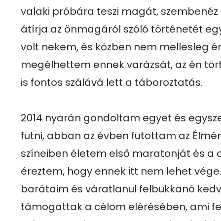
valaki próbára teszi magát, szembenéz a
átírja az önmagáról szóló történetét egy
volt nekem, és közben nem mellesleg é
megélhettem ennek varázsát, az én tör
is fontos szálává lett a táboroztatás. 

2014 nyarán gondoltam egyet és egysze
futni, abban az évben futottam az Élmé
színeiben életem első maratonját és a c
éreztem, hogy ennek itt nem lehet vége.
barátaim és váratlanul felbukkanó kedv
támogattak a célom elérésében, ami fel