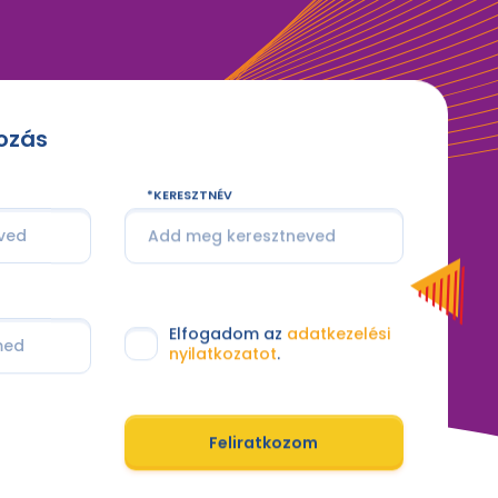
kozás
KERESZTNÉV
Elfogadom az
adatkezelési
nyilatkozatot
.
Feliratkozom