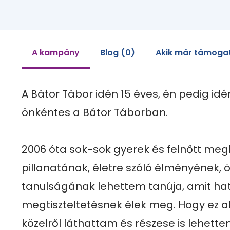
A kampány
Blog (0)
Akik már támogat
A Bátor Tábor idén 15 éves, én pedig idé
önkéntes a Bátor Táborban. 

2006 óta sok-sok gyerek és felnőtt meg
pillanatának, életre szóló élményének, ö
tanulságának lehettem tanúja, amit ha
megtiszteltetésnek élek meg. Hogy ez ala
közelről láthattam és részese is lehett