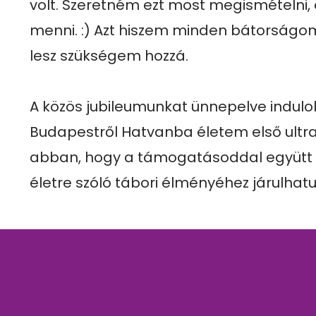
volt. Szeretném ezt most megismételni, é
menni. :) Azt hiszem minden bátorságom
lesz szükségem hozzá.

A közös jubileumunkat ünnepelve indulok 
Budapestről Hatvanba életem első ultrat
abban, hogy a támogatásoddal együtt 
életre szóló tábori élményéhez járulhat