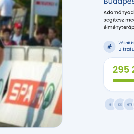
Budapes
Adományodda
segítesz me
élményteráp
Vállalt 
ultraf
295 
GI
KK
HTR