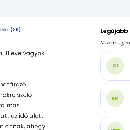
ták (39)
Legújabb
Nézd meg, m
n 10 éve vagyok 
GI
határozó 
rökre szóló 
KK
talmas 
tt az idő alatt 
em annak, ahogy 