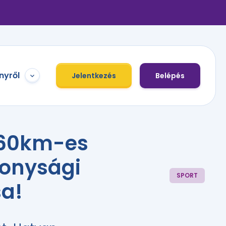
nyről
Jelentkezés
Belépés
a 60km-es
konysági
SPORT
sa!