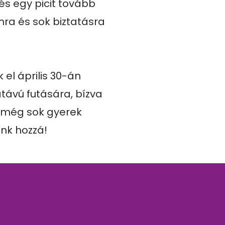
s egy picit tovább 
ra és sok biztatásra 
el április 30-án 
ávú futására, bízva 
még sok gyerek 
unk hozzá!