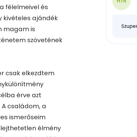
HTR
 félelmeivel és 
 kivételes ajándék 
Szuper
n magam is 
ténetem szövetének 
r csak elkezdtem 
nykülönítmény 
élba érve azt 
 A családom, a 
es ismerőseim 
ejthetetlen élmény 