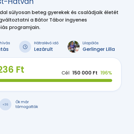
t-Hatvan
l súlyosan beteg gyerekek és családjaik életét
gváltoztatni a Bátor Tábor ingyenes
iás programjain.
kihívás
Hátralévő idő
Lilapólós
utás
Lezárult
Gerlinger Lilla
236 Ft
Cél
150 000 Ft
196%
Ők már
+36
támogatták