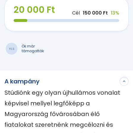
20 000 Ft
Cél
150 000 Ft
13%
Ők már
YLS
támogatták
A kampány
Stúdiónk egy olyan újhullámos vonalat 
képvisel mellyel legfőképp a 
Magyarország fővárosában élő 
fiatalokat szeretnénk megcélozni és 