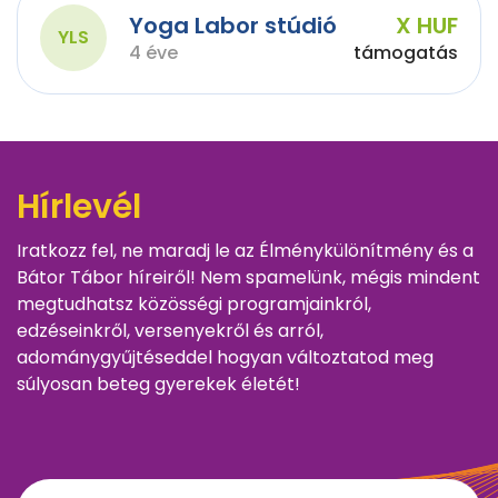
Yoga Labor stúdió
X HUF
YLS
4 éve
támogatás
Hírlevél
Iratkozz fel, ne maradj le az Élménykülönítmény és a
Bátor Tábor híreiről! Nem spamelünk, mégis mindent
megtudhatsz közösségi programjainkról,
edzéseinkről, versenyekről és arról,
adománygyűjtéseddel hogyan változtatod meg
súlyosan beteg gyerekek életét!