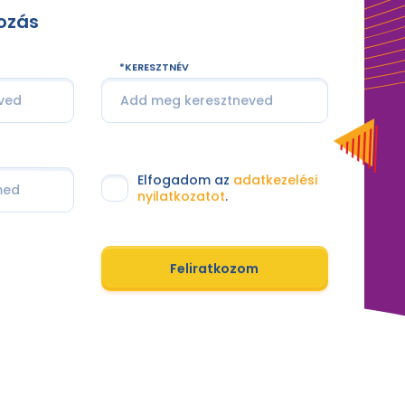
kozás
KERESZTNÉV
Elfogadom az
adatkezelési
nyilatkozatot
.
Feliratkozom