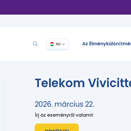
Az Élménykülönítmé
HU
Telekom Vivicit
2026. március 22.
Írj az eseményről valami!
Jelentkezés