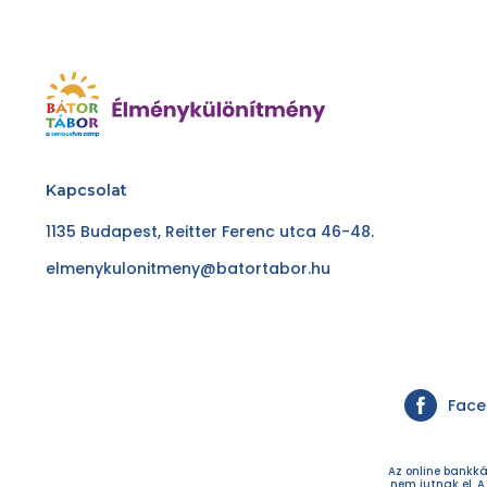
Kapcsolat
1135 Budapest, Reitter Ferenc utca 46-48.
elmenykulonitmeny@batortabor.hu
Fac
Az online bankká
nem jutnak el. A