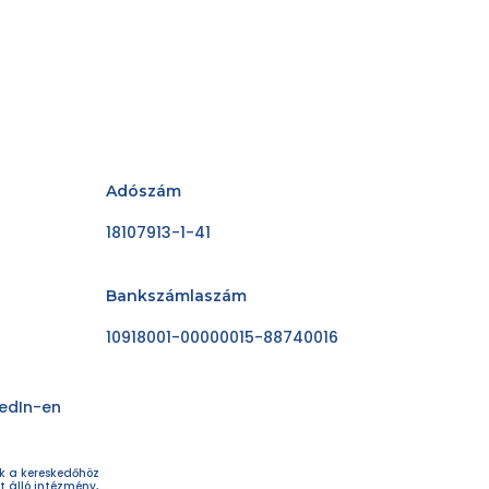
Adószám
18107913-1-41
Bankszámlaszám
10918001-00000015-88740016
kedIn-en
ok a kereskedőhöz
t álló intézmény,