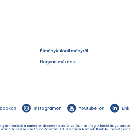
Élménykülönítményről
Hogyan működik
ebookon
Instagramon
Youtube-on
Lin
rtyás fizetések a Barion rendszerén keresztül valósulnak meg. A bankkártya adat
 szolgáltatást nyújtó Barion Payment Zrt. a Magyar Nemzeti Bank felügyelete alat