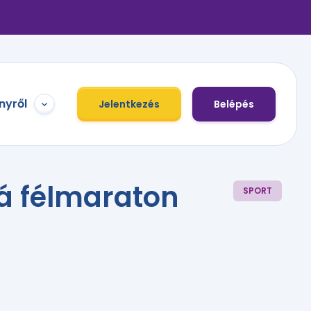
nyről
Jelentkezés
Belépés
tá félmaraton
SPORT