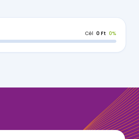
Cél
0 Ft
0%