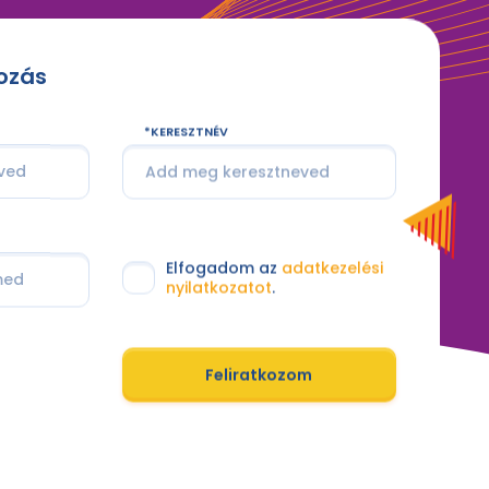
kozás
KERESZTNÉV
Elfogadom az
adatkezelési
nyilatkozatot
.
Feliratkozom