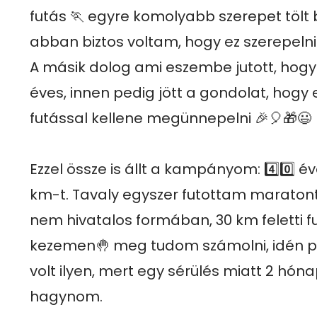
futás 🏃 egyre komolyabb szerepet tölt 
abban biztos voltam, hogy ez szerepeln
A másik dolog ami eszembe jutott, hogy id
éves, innen pedig jött a gondolat, hogy e
futással kellene megünnepelni 🎉🎈🎁😃

Ezzel össze is állt a kampányom: 4️⃣0️⃣ éves
km-t. Tavaly egyszer futottam maratont t
nem hivatalos formában, 30 km feletti 
kezemen🤚 meg tudom számolni, idén pe
volt ilyen, mert egy sérülés miatt 2 hónapo
hagynom.
