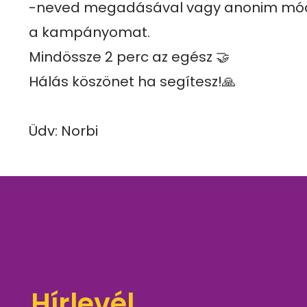
-neved megadásával vagy anonim mó
a kampányomat.

Mindössze 2 perc az egész 🤝

Hálás köszönet ha segítesz!🙏

Üdv: Norbi
Hírlevél