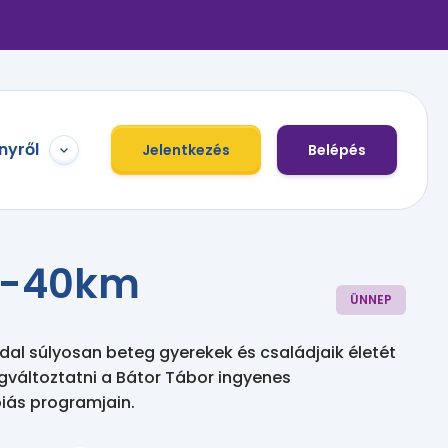
nyről
Jelentkezés
Belépés
v-40km
ÜNNEP
l súlyosan beteg gyerekek és családjaik életét
gváltoztatni a Bátor Tábor ingyenes
iás programjain.