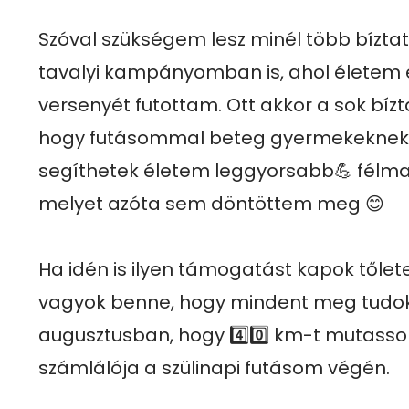
Szóval szükségem lesz minél több bíztatá
tavalyi kampányomban is, ahol életem e
versenyét futottam. Ott akkor a sok bízta
hogy futásommal beteg gyermekeknek é
segíthetek életem leggyorsabb💪 félmar
melyet azóta sem döntöttem meg 😊

Ha idén is ilyen támogatást kapok tőletek
vagyok benne, hogy mindent meg tudok
augusztusban, hogy 4️⃣0️⃣ km-t mutasso
számlálója a szülinapi futásom végén. 
