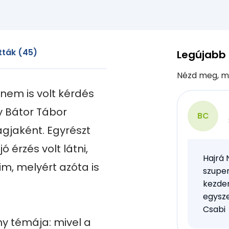
tták (45)
Legújabb
Nézd meg, m
nem is volt kérdés 
 Bátor Tábor 
BC
jaként. Egyrészt 
 érzés volt látni, 
Hajrá 
m, melyért azóta is 
szupe
kezde
egysze
Csabi
y témája: mivel a 