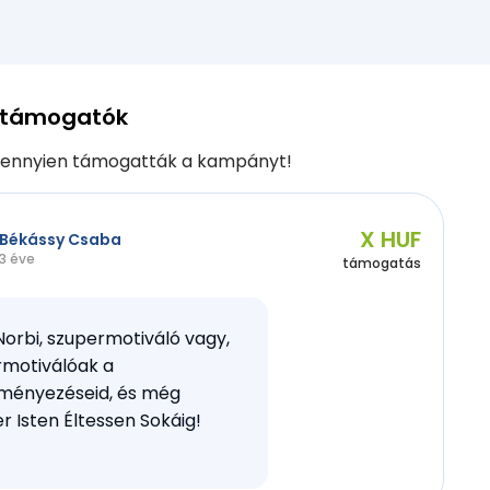
 támogatók
ennyien támogatták a kampányt!
X HUF
Békássy Csaba
3 éve
támogatás
Norbi, szupermotiváló vagy,
rmotiválóak a
ményezéseid, és még
r Isten Éltessen Sokáig!