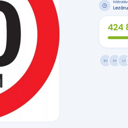
Hátralév
Lezáru
424 
BC
SV
LC