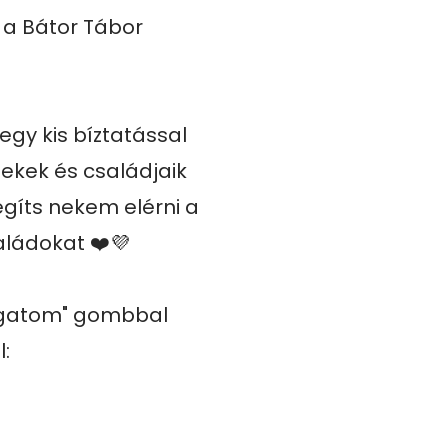
a Bátor Tábor 
gy kis bíztatással
ekek és családjaik 
gíts nekem elérni a 
ládokat ❤️💜

ogatom" gombbal 
:
