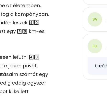
be az életemben, 
i fog a kampányban. 
SV
én leszek 4️⃣0️⃣ 
zt egy 4️⃣0️⃣ km-es 
LC
en lefutni 4️⃣0️⃣ 
eljesen privát, 
Hajrá 
futásaim számát egy 
dig eddig egyszer 
t ki kellett 