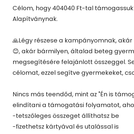
Célom, hogy 404040 Ft-tal támogassuk 
Alapítványnak.

🙏Légy részese a kampányomnak, akár e
😊, akár bármilyen, általad beteg gyerm
megsegítésére felajánlott összeggel. Se
célomat, ezzel segítve gyermekeket, csa
Nincs más teendőd, mint az "Én is tám
elindítani a támogatási folyamatot, ahol
-tetszőleges összeget állíthatsz be

-fizethetsz kártyával és utalással is
