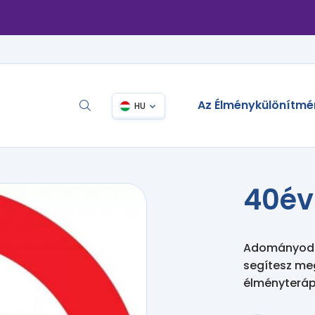
Az Élménykülönítmé
HU
40é
Adományodda
segítesz me
élményteráp