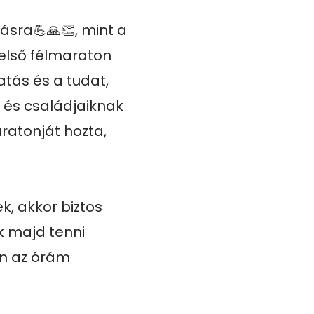
sra💪🙏👏, mint a 
lső félmaraton 
tás és a tudat, 
s családjaiknak 
atonját hozta, 
, akkor biztos 
 majd tenni 
n az órám 