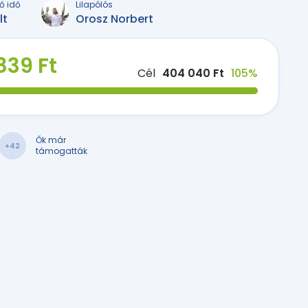
ő idő
Lilapólós
lt
Orosz Norbert
839 Ft
Cél
404 040 Ft
105%
Ők már
+42
támogatták