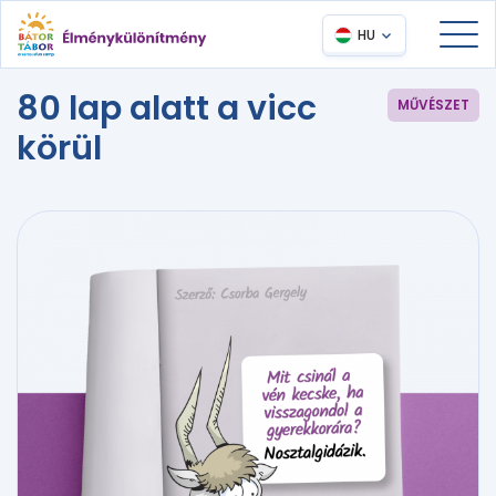
HU
80 lap alatt a vicc
MŰVÉSZET
körül