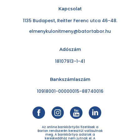
Kapcsolat
1135 Budapest, Reitter Ferenc utca 46-48.
elmenykulonitmeny@batortabor.hu
Adószám
18107913-1-41
Bankszámlaszám
10918001-00000015-88740016
Az online bankkártyás fizetések a
Barion rendszerén keresztül valósulnak
meg. A bankkártya adatok a
kereskedőhöz nem jutnak el. A