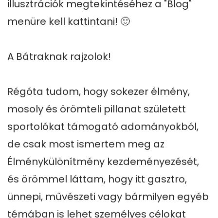
illusztrációk megtekintéséhez a "Blog" 
menüre kell kattintani! 🙂

A Bátraknak rajzolok!

Régóta tudom, hogy sokezer élmény, 
mosoly és örömteli pillanat született 
sportolókat támogató adományokból, 
de csak most ismertem meg az 
Élménykülönítmény kezdeményezését, 
és örömmel láttam, hogy itt gasztro, 
ünnepi, művészeti vagy bármilyen egyéb 
témában is lehet személyes célokat 