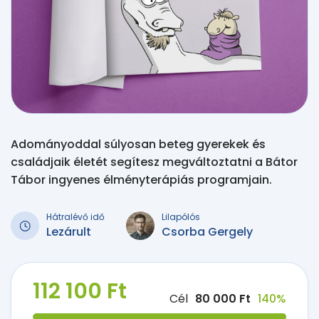
Adományoddal súlyosan beteg gyerekek és
családjaik életét segítesz megváltoztatni a Bátor
Tábor ingyenes élményterápiás programjain.
Hátralévő idő
Lilapólós
Lezárult
Csorba Gergely
112 100 Ft
Cél
80 000 Ft
140%