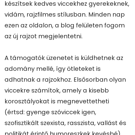
készítsek kedves viccekhez gyerekeknek, 
vidám, rajzfilmes stílusban. Minden nap 
ezen az oldalon, a blog felületen fogom 
az új rajzot megjelentetni.

A támogatók üzenetet is küldhetnek az 
adomány mellé, így ötleteket is 
adhatnak a rajzokhoz. Elsősorban olyan 
viccekre számítok, amely a kisebb 
korosztályokat is megnevettetheti 
(értsd: gyenge szóviccek igen, 
szofisztikált szexista, rasszista, vallást és 
politikát érintő humoreszkek kevésbé). 