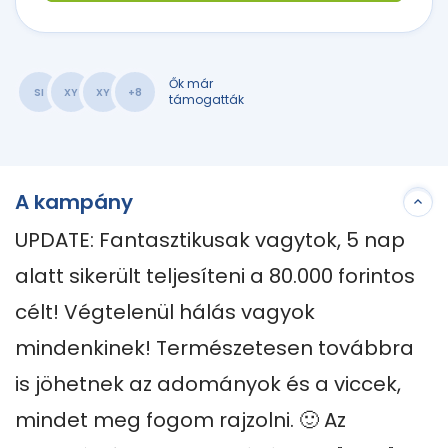
Ők már
SI
XY
XY
+8
támogatták
A kampány
UPDATE: Fantasztikusak vagytok, 5 nap 
alatt sikerült teljesíteni a 80.000 forintos 
célt! Végtelenül hálás vagyok 
mindenkinek! Természetesen továbbra 
is jöhetnek az adományok és a viccek, 
mindet meg fogom rajzolni. 🙂 Az 