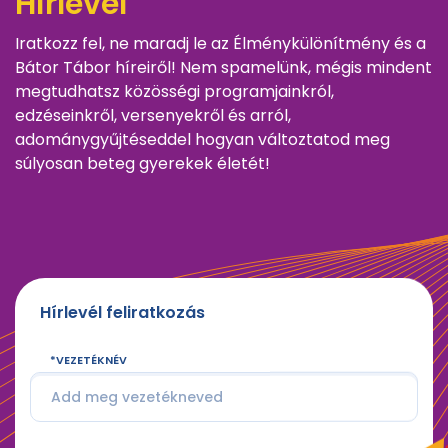
Hírlevél
Iratkozz fel, ne maradj le az Élménykülönítmény és a
Bátor Tábor híreiről! Nem spamelünk, mégis mindent
megtudhatsz közösségi programjainkról,
edzéseinkről, versenyekről és arról,
adománygyűjtéseddel hogyan változtatod meg
súlyosan beteg gyerekek életét!
Hírlevél feliratkozás
VEZETÉKNÉV