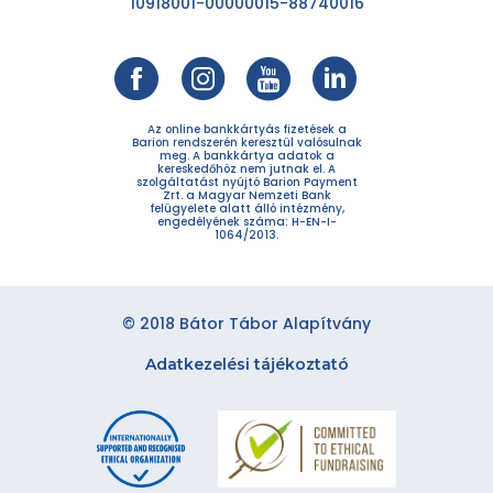
10918001-00000015-88740016
Az online bankkártyás fizetések a
Barion rendszerén keresztül valósulnak
meg. A bankkártya adatok a
kereskedőhöz nem jutnak el. A
szolgáltatást nyújtó Barion Payment
Zrt. a Magyar Nemzeti Bank
felügyelete alatt álló intézmény,
engedélyének száma: H-EN-I-
1064/2013.
© 2018 Bátor Tábor Alapítvány
Adatkezelési tájékoztató