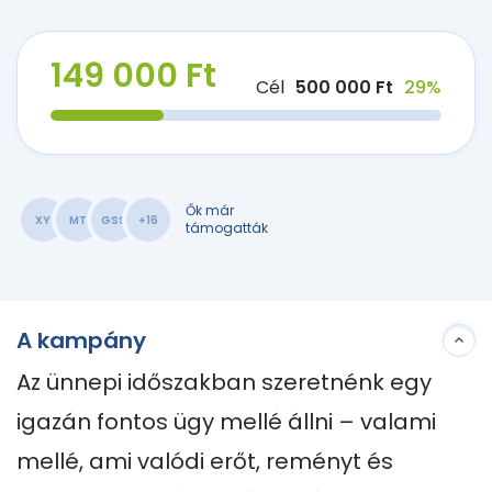
149 000 Ft
Cél
500 000 Ft
29%
Ők már
XY
MT
GSS
+16
támogatták
A kampány
Az ünnepi időszakban szeretnénk egy 
igazán fontos ügy mellé állni – valami 
mellé, ami valódi erőt, reményt és 