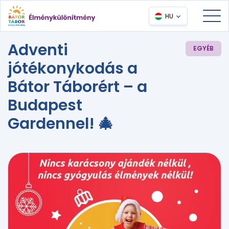
HU
Adventi
EGYÉB
jótékonykodás a
Bátor Táborért – a
Budapest
Gardennel! 🎄