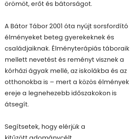
örömöt, erőt és bátorságot.

A Bátor Tábor 2001 óta nyújt sorsfordító 
élményeket beteg gyerekeknek és 
családjaiknak. Élményterápiás táboraik 
mellett nevetést és reményt visznek a 
kórházi ágyak mellé, az iskolákba és az 
otthonokba is – mert a közös élmények 
ereje a legnehezebb időszakokon is 
átsegít.

Segítsetek, hogy elérjük a 
kitűzött adománycélt.
