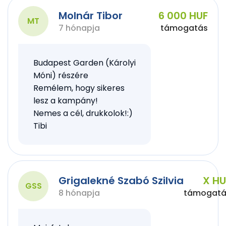
Molnár Tibor
6 000 HUF
MT
7 hónapja
támogatás
Budapest Garden (Károlyi
Móni) részére
Remélem, hogy sikeres
lesz a kampány!
Nemes a cél, drukkolok!:)
Tibi
Grigalekné Szabó Szilvia
X HU
GSS
8 hónapja
támogatá