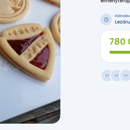
élményteráp
Hátralév
Lezáru
780 
XY
XY
XY