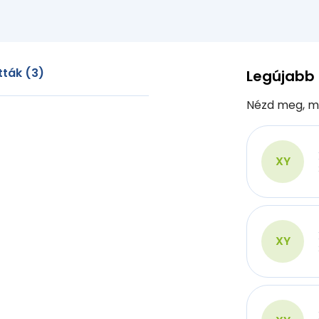
ták (3)
Legújabb
Nézd meg, m
XY
XY