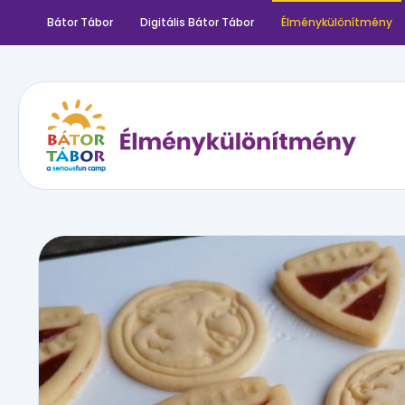
Bátor Tábor
Digitális Bátor Tábor
Élménykülönítmény