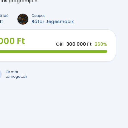
iás programjain.
ő idő
Csapat
lt
Bátor Jegesmacik
000 Ft
Cél
300 000 Ft
260%
Ők már
támogatták