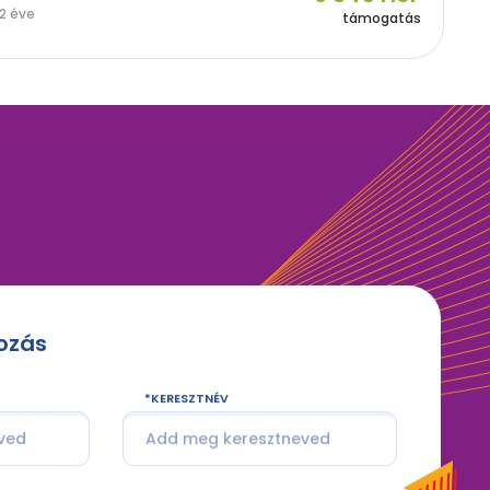
2 éve
támogatás
kozás
KERESZTNÉV