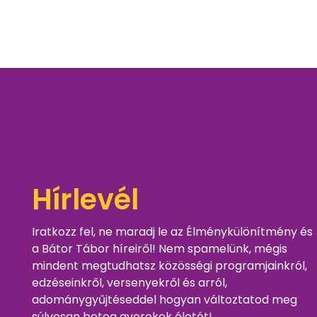
Hírlevél
Iratkozz fel, ne maradj le az Élménykülönítmény és
a Bátor Tábor híreiről! Nem spamelünk, mégis
mindent megtudhatsz közösségi programjainkról,
edzéseinkről, versenyekről és arról,
adománygyűjtéseddel hogyan változtatod meg
súlyosan beteg gyerekek életét!