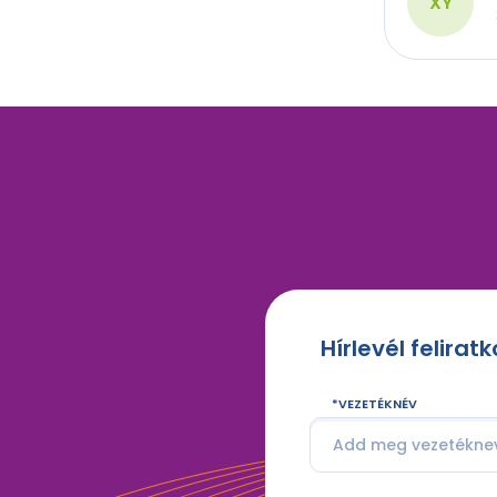
XY
Hírlevél felirat
VEZETÉKNÉV