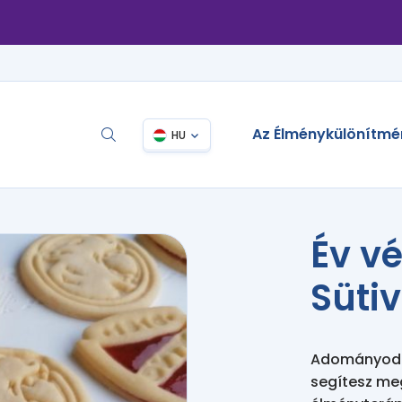
Az Élménykülönítmé
HU
Év v
Süti
Adományodda
segítesz me