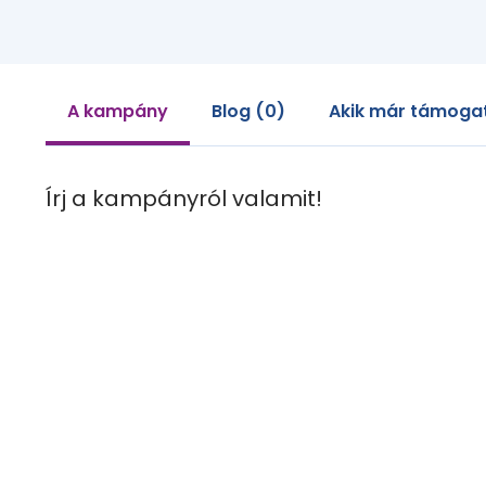
A kampány
Blog (0)
Akik már támogat
Írj a kampányról valamit!