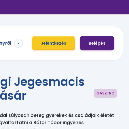
nyről
Jelentkezés
Belépés
égi Jegesmacis
vásár
GASZTRO
l súlyosan beteg gyerekek és családjaik életét
gváltoztatni a Bátor Tábor ingyenes