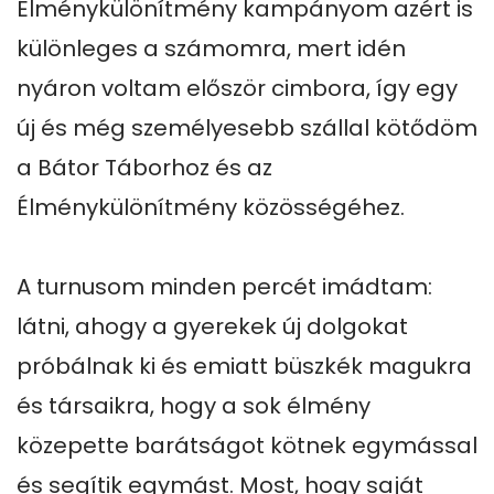
Élménykülönítmény kampányom azért is 
különleges a számomra, mert idén 
nyáron voltam először cimbora, így egy 
új és még személyesebb szállal kötődöm 
a Bátor Táborhoz és az 
Élménykülönítmény közösségéhez.

A turnusom minden percét imádtam: 
látni, ahogy a gyerekek új dolgokat 
próbálnak ki és emiatt büszkék magukra 
és társaikra, hogy a sok élmény 
közepette barátságot kötnek egymással 
és segítik egymást. Most, hogy saját 