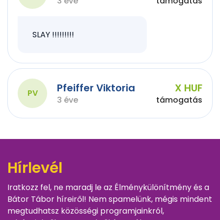
3 éve
támogatás
SLAY !!!!!!!!!
Pfeiffer Viktoria
X HUF
PV
3 éve
támogatás
Hírlevél
Iratkozz fel, ne maradj le az Élménykülönítmény és a
Bátor Tábor híreiről! Nem spamelünk, mégis mindent
megtudhatsz közösségi programjainkról,