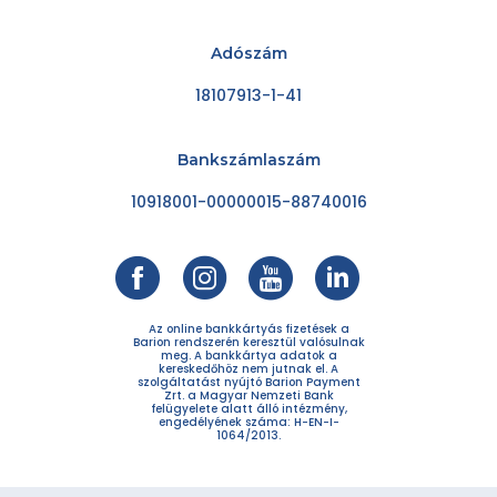
Adószám
18107913-1-41
Bankszámlaszám
10918001-00000015-88740016
Az online bankkártyás fizetések a
Barion rendszerén keresztül valósulnak
meg. A bankkártya adatok a
kereskedőhöz nem jutnak el. A
szolgáltatást nyújtó Barion Payment
Zrt. a Magyar Nemzeti Bank
felügyelete alatt álló intézmény,
engedélyének száma: H-EN-I-
1064/2013.