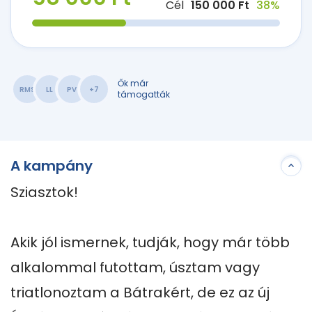
Cél
150 000 Ft
38%
Ők már
RMS
LL
PV
+7
támogatták
A kampány
Sziasztok! 

Akik jól ismernek, tudják, hogy már több 
alkalommal futottam, úsztam vagy 
triatlonoztam a Bátrakért, de ez az új 