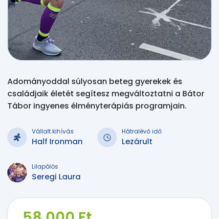
Adományoddal súlyosan beteg gyerekek és
családjaik életét segítesz megváltoztatni a Bátor
Tábor ingyenes élményterápiás programjain.
Vállalt kihívás
Hátralévő idő
Half Ironman
Lezárult
Lilapólós
Seregi Laura
58 000 Ft