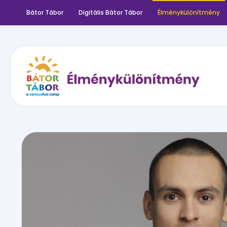
Bátor Tábor
Digitális Bátor Tábor
Élménykülönítmény