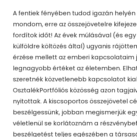
A fentiek fényében tudod igazán helyén k
mondom, erre az összejövetelre kifejeze
fordítok időt! Az évek múlásával (és egy f
külföldre költözés által) ugyanis rájött
érzése mellett az emberi kapcsolataim je
legnagyobb értéket az életemben. Elha
szeretnék közvetlenebb kapcsolatot kiala
OsztalékPortfóliós közösség azon tagjaiva
nyitottak. A kiscsoportos összejövetel cél
beszélgessünk, jobban megismerjük egy
véletlenül se korlátoznám a részvénybef
beszélgetést teljes egészében a társaság