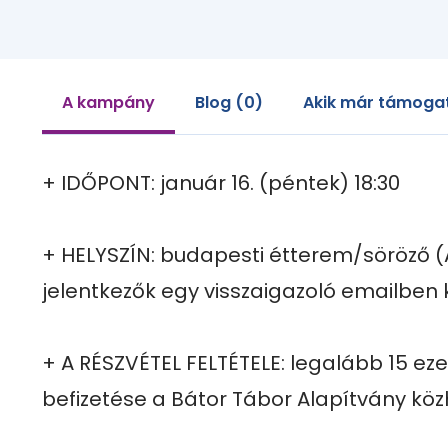
A kampány
Blog (0)
Akik már támogat
+ IDŐPONT: január 16. (péntek) 18:30

+ HELYSZÍN: budapesti étterem/söröző (A
jelentkezők egy visszaigazoló emailben 
+ A RÉSZVÉTEL FELTÉTELE: legalább 15 eze
befizetése a Bátor Tábor Alapítvány közh