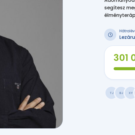
Adományodda
segítesz me
élményteráp
Hátralév
Lezáru
301 
TJ
BJ
XY