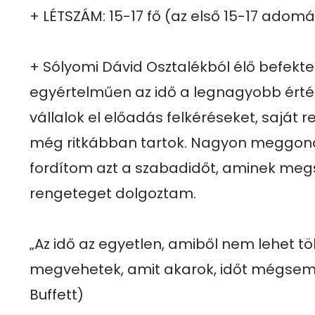
+ LÉTSZÁM: 15-17 fő (az első 15-17 adomá
+ Sólyomi Dávid Osztalékból élő befekt
egyértelműen az idő a legnagyobb érté
vállalok el előadás felkéréseket, saját 
még ritkábban tartok. Nagyon meggond
fordítom azt a szabadidőt, aminek megs
rengeteget dolgoztam.

„Az idő az egyetlen, amiből nem lehet tö
megvehetek, amit akarok, időt mégsem 
Buffett)
