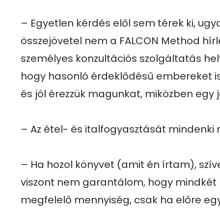
– Egyetlen kérdés elől sem térek ki, ugy
összejövetel nem a FALCON Method hírle
személyes konzultációs szolgáltatás helyet
hogy hasonló érdeklődésű embereket i
és jól érezzük magunkat, miközben egy j
– Az étel- és italfogyasztását mindenki m
– Ha hozol könyvet (amit én írtam), szív
viszont nem garantálom, hogy mindkét 
megfelelő mennyiség, csak ha előre egye