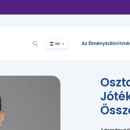
Az Élménykülönítmé
HU
Oszta
Jóté
Össz