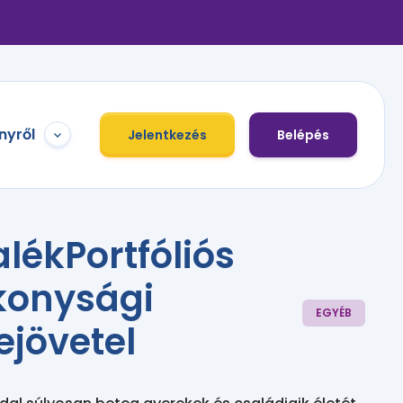
nyről
Jelentkezés
Belépés
lékPortfóliós
konysági
EGYÉB
ejövetel