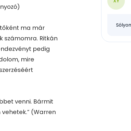
XY
nyozó)

Sólyom
etőként ma már 
k számomra. Ritkán 
rendezvényt pedig 
olom, mire 
zerzéséért 
bbet venni. Bármit 
vehetek.” (Warren 