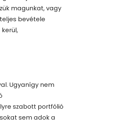
zzük magunkat, vagy 
teljes bevétele 
erül, 
al. Ugyanígy nem 
 
re szabott portfólió 
csokat sem adok a 