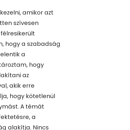
ezelni, amikor azt 
tten szívesen 
élresikerült 
em, hogy a szabadság 
lentik a 
tároztam, hogy 
kítani az 
l, akik erre 
ja, hogy kötetlenül 
mást. A témát 
ektetésre, a 
 alakítja. Nincs 