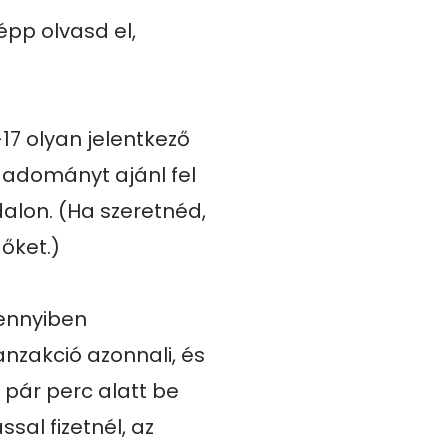
p olvasd el, 
17 olyan jelentkező 
s adományt ajánl fel 
alon. (Ha szeretnéd, 
ket.)

ennyiben 
anzakció azonnali, és 
 pár perc alatt be 
al fizetnél, az 