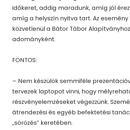
időkeret, addig maradunk, amíg jól ére
amíg a helyszín nyitva tart. Az esemény 
közvetlenül a Bátor Tábor Alapítványhoz k
adományként.

FONTOS:

– Nem készülök semmiféle prezentációv
tervezek laptopot vinni, hogy mélyreható
részvényelemzéseket végezzünk. Személy
átrendezési és egyéb befektetési taná
„sörözés” keretében.
