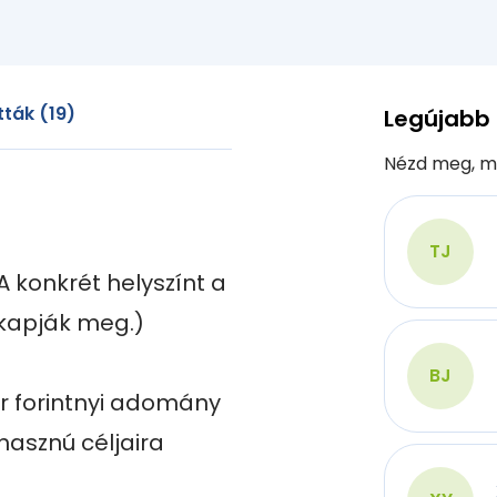
ták (19)
Legújabb
Nézd meg, m
TJ
 konkrét helyszínt a 
kapják meg.)

BJ
r forintnyi adomány 
asznú céljaira
