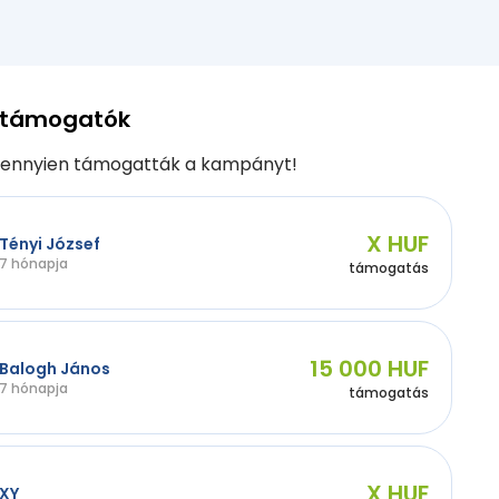
 támogatók
ennyien támogatták a kampányt!
X HUF
Tényi József
7 hónapja
támogatás
15 000 HUF
Balogh János
7 hónapja
támogatás
X HUF
XY