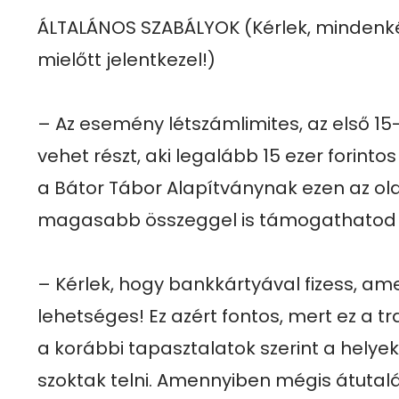
ÁLTALÁNOS SZABÁLYOK (Kérlek, mindenkép
mielőtt jelentkezel!)

– Az esemény létszámlimites, az első 15-
vehet részt, aki legalább 15 ezer forinto
a Bátor Tábor Alapítványnak ezen az old
magasabb összeggel is támogathatod ő
– Kérlek, hogy bankkártyával fizess, am
lehetséges! Ez azért fontos, mert ez a tr
a korábbi tapasztalatok szerint a helyek
szoktak telni. Amennyiben mégis átutaláss