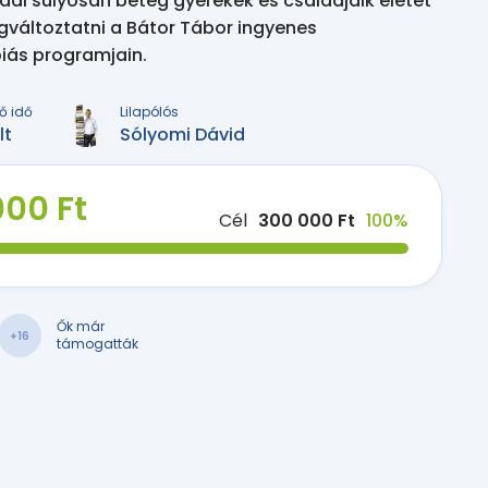
l súlyosan beteg gyerekek és családjaik életét
gváltoztatni a Bátor Tábor ingyenes
iás programjain.
ő idő
Lilapólós
lt
Sólyomi Dávid
000 Ft
Cél
300 000 Ft
100%
Ők már
+16
támogatták