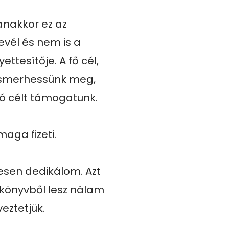
anakkor ez az 
vél és nem is a 
tesítője. A fő cél, 
smerhessünk meg, 
ó célt támogatunk.

aga fizeti.

esen dedikálom. Azt 
könyvből lesz nálam 
ztetjük.
