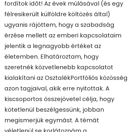
fordítok időt! Az évek múlásával (és egy 
félresikerült külföldre költözés által) 
ugyanis rájöttem, hogy a szabadság 
érzése mellett az emberi kapcsolataim 
jelentik a legnagyobb értéket az 
életemben. Elhatároztam, hogy 
szeretnék közvetlenebb kapcsolatot 
kialakítani az OsztalékPortfóliós közösség 
azon tagjaival, akik erre nyitottak. A 
kiscsoportos összejövetel célja, hogy 
kötetlenül beszélgessünk, jobban 
megismerjük egymást. A témát 
véletlenül se korlátoznám a 