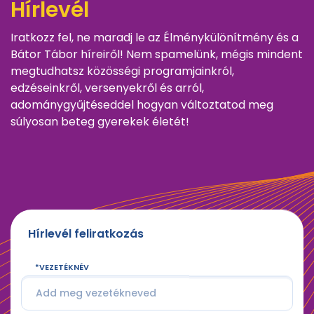
Hírlevél
Iratkozz fel, ne maradj le az Élménykülönítmény és a
Bátor Tábor híreiről! Nem spamelünk, mégis mindent
megtudhatsz közösségi programjainkról,
edzéseinkről, versenyekről és arról,
adománygyűjtéseddel hogyan változtatod meg
súlyosan beteg gyerekek életét!
Hírlevél feliratkozás
VEZETÉKNÉV