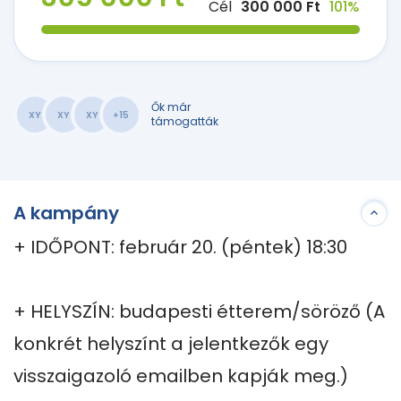
Cél
300 000 Ft
101%
Ők már
XY
XY
XY
+15
támogatták
A kampány
+ IDŐPONT: február 20. (péntek) 18:30

+ HELYSZÍN: budapesti étterem/söröző (A 
konkrét helyszínt a jelentkezők egy 
visszaigazoló emailben kapják meg.)
