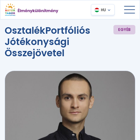
HU
OsztalékPortfóliós
EGYÉB
Jótékonysági
Összejövetel