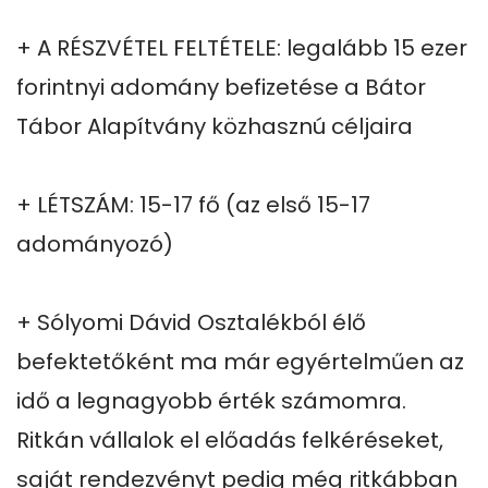
+ A RÉSZVÉTEL FELTÉTELE: legalább 15 ezer 
forintnyi adomány befizetése a Bátor 
Tábor Alapítvány közhasznú céljaira

+ LÉTSZÁM: 15-17 fő (az első 15-17 
adományozó)

+ Sólyomi Dávid Osztalékból élő 
befektetőként ma már egyértelműen az 
idő a legnagyobb érték számomra. 
Ritkán vállalok el előadás felkéréseket, 
saját rendezvényt pedig még ritkábban 