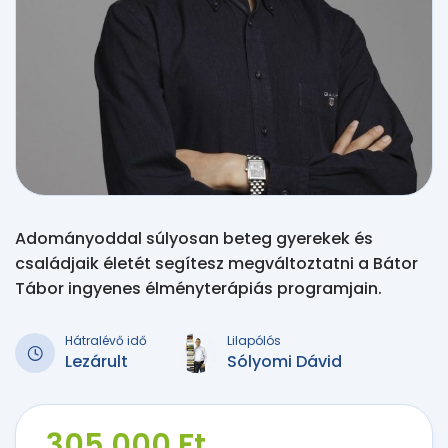
Adományoddal súlyosan beteg gyerekek és
családjaik életét segítesz megváltoztatni a Bátor
Tábor ingyenes élményterápiás programjain.
Hátralévő idő
Lilapólós
Lezárult
Sólyomi Dávid
305 000 Ft