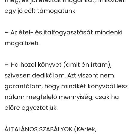
meg, és jól érezzük magunkat, miközben 
egy jó célt támogatunk.

– Az étel- és italfogyasztását mindenki 
maga fizeti.

– Ha hozol könyvet (amit én írtam), 
szívesen dedikálom. Azt viszont nem 
garantálom, hogy mindkét könyvből lesz 
nálam megfelelő mennyiség, csak ha 
előre egyeztetjük.

ÁLTALÁNOS SZABÁLYOK (Kérlek, 