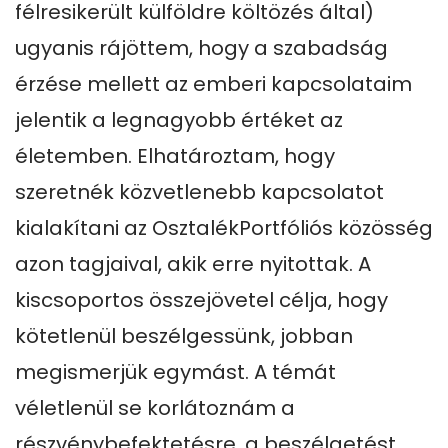
félresikerült külföldre költözés által) 
ugyanis rájöttem, hogy a szabadság 
érzése mellett az emberi kapcsolataim 
jelentik a legnagyobb értéket az 
életemben. Elhatároztam, hogy 
szeretnék közvetlenebb kapcsolatot 
kialakítani az OsztalékPortfóliós közösség 
azon tagjaival, akik erre nyitottak. A 
kiscsoportos összejövetel célja, hogy 
kötetlenül beszélgessünk, jobban 
megismerjük egymást. A témát 
véletlenül se korlátoznám a 
részvénybefektetésre, a beszélgetést 