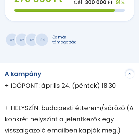
Cél
300 000 Ft
91%
Ők már
XY
XY
XY
+14
támogatták
A kampány
+ IDŐPONT: április 24. (péntek) 18:30

+ HELYSZÍN: budapesti étterem/söröző (A 
konkrét helyszínt a jelentkezők egy 
visszaigazoló emailben kapják meg.)
