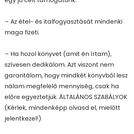
egy jó célt támogatunk.

– Az étel- és italfogyasztását mindenki 
maga fizeti.

– Ha hozol könyvet (amit én írtam), 
szívesen dedikálom. Azt viszont nem 
garantálom, hogy mindkét könyvből lesz 
nálam megfelelő mennyiség, csak ha 
előre egyeztetjük. ÁLTALÁNOS SZABÁLYOK 
(Kérlek, mindenképp olvasd el, mielőtt 
jelentkezel!)
