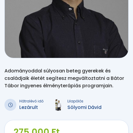
Adományoddal súlyosan beteg gyerekek és
családjaik életét segítesz megváltoztatni a Bátor
Tábor ingyenes élményterápiás programjain.
Hátralévő idő
Lilapólós
Lezárult
Sólyomi Dávid
275 000 Ft