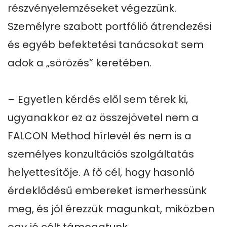
részvényelemzéseket végezzünk. 
Személyre szabott portfólió átrendezési 
és egyéb befektetési tanácsokat sem 
adok a „sörözés” keretében.

– Egyetlen kérdés elől sem térek ki, 
ugyanakkor ez az összejövetel nem a 
FALCON Method hírlevél és nem is a 
személyes konzultációs szolgáltatás 
helyettesítője. A fő cél, hogy hasonló 
érdeklődésű embereket ismerhessünk 
meg, és jól érezzük magunkat, miközben 