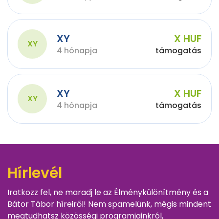
XY
X HUF
XY
4 hónapja
támogatás
XY
X HUF
XY
4 hónapja
támogatás
Hírlevél
Iratkozz fel, ne maradj le az Élménykülönítmény és a
Bátor Tábor híreiről! Nem spamelünk, mégis mindent
megtudhatsz közösségi programjainkról,