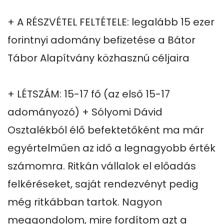
+ A RÉSZVÉTEL FELTÉTELE: legalább 15 ezer 
forintnyi adomány befizetése a Bátor 
Tábor Alapítvány közhasznú céljaira

+ LÉTSZÁM: 15-17 fő (az első 15-17 
adományozó) + Sólyomi Dávid 
Osztalékból élő befektetőként ma már 
egyértelműen az idő a legnagyobb érték 
számomra. Ritkán vállalok el előadás 
felkéréseket, saját rendezvényt pedig 
még ritkábban tartok. Nagyon 
meggondolom, mire fordítom azt a 