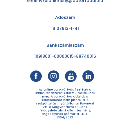
elmenykulonitmeny@batortabor.hu
Adószám
18107913-1-41
Bankszámlaszám
10918001-00000015-88740016
Az online bankkártyás fizetések a
Barion rendszerén keresztül valósulnak
meg. A bankkártya adatok a
kereskedőhöz nem jutnak el. A
szolgáltatást nyújtó Barion Payment
Zrt. a Magyar Nemzeti Bank
felügyelete alatt álló intézmény,
engedélyének száma: H-EN-I-
1064/2013.