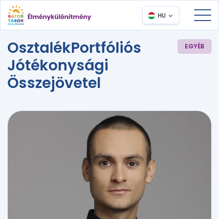
HU
OsztalékPortfóliós
EGYÉB
Jótékonysági
Összejövetel