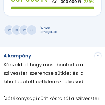
Cél
300 000 Ft
289%
Ők már
XY
BI
XY
+5
támogatták
A kampány
Képzeld el, hogy most bontod ki a 
szilveszteri szerencse sütidet és  a 
kihajtogatott cetliden ezt olvasod: 

"Jótékonysági sütit kóstoltál a szilveszteri 