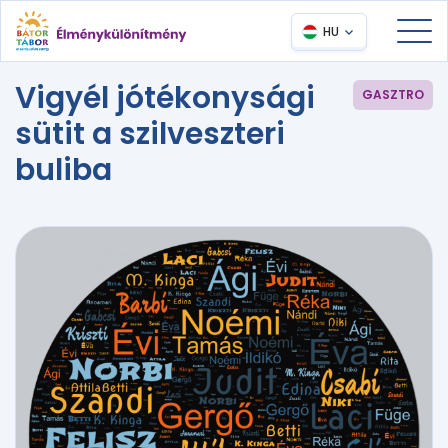
HU
Vigyél jótékonysági
GASZTRO
sütit a szilveszteri
buliba