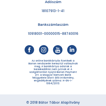
Adószám
18107913-1-41
Bankszámlaszám
10918001-00000015-88740016
Az online bankkártyás fizetések a
Barion rendszerén keresztül valósulnak
meg. A bankkártya adatok a
kereskedőhöz nem jutnak el. A
szolgáltatást nyújtó Barion Payment
Zrt. a Magyar Nemzeti Bank
felügyelete alatt álló intézmény,
engedélyének száma: H-EN-I-
1064/2013.
© 2018 Bátor Tábor Alapítvány