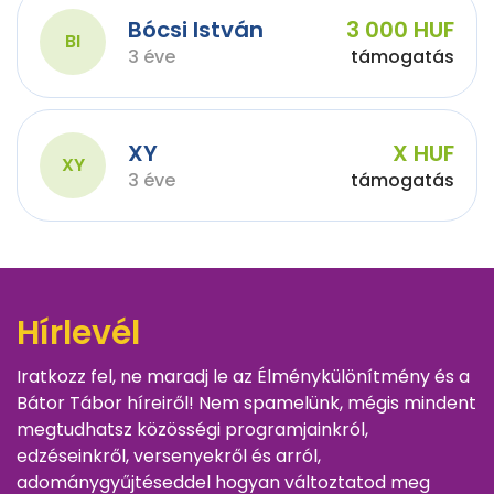
Bócsi István
3 000 HUF
BI
3 éve
támogatás
XY
X HUF
XY
3 éve
támogatás
Hírlevél
Iratkozz fel, ne maradj le az Élménykülönítmény és a
Bátor Tábor híreiről! Nem spamelünk, mégis mindent
megtudhatsz közösségi programjainkról,
edzéseinkről, versenyekről és arról,
adománygyűjtéseddel hogyan változtatod meg