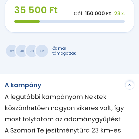
35 500 Ft
Cél
150 000 Ft
23%
Ők már
XY
JB
JD
+2
támogatták
A kampány
A legutóbbi kampányom Nektek 
köszönhetően nagyon sikeres volt, így 
most folytatom az adománygyűjtést.

A Szomori Teljesítménytúra 23 km-es 