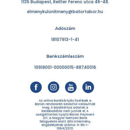
1135 Budapest, Reitter Ferenc utca 46-48.
elmenykulonitmeny@batortabor.hu
Adószám
18107913-1-41
Bankszámlaszám
10918001-00000015-88740016
Az online bankkártyás fizetések a
Barion rendszerén keresztül valósulnak
meg. A bankkártya adatok a
kereskedőhöz nem jutnak el. A
szolgáltatást nyújtó Barion Payment
Zrt. a Magyar Nemzeti Bank
felügyelete alatt álló intézmény,
engedélyének száma: H-EN-I-
1064/2013.