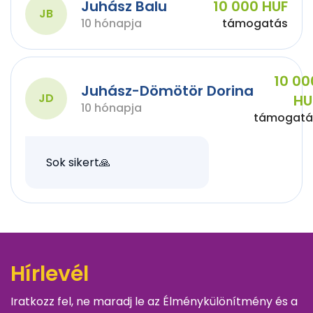
Juhász Balu
10 000 HUF
JB
10 hónapja
támogatás
10 00
Juhász-Dömötör Dorina
JD
HU
10 hónapja
támogatá
Sok sikert🙏
Hírlevél
Iratkozz fel, ne maradj le az Élménykülönítmény és a